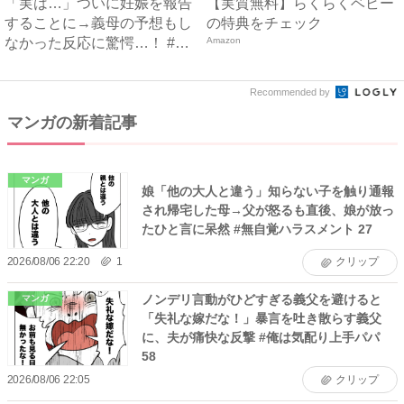
「実は…」ついに妊娠を報告
【実質無料】らくらくベビー
することに→義母の予想もし
の特典をチェック
なかった反応に驚愕…！ #
Amazon
早...
Recommended by
マンガの新着記事
マンガ
娘「他の大人と違う」知らない子を触り通報
され帰宅した母→父が怒るも直後、娘が放っ
たひと言に呆然 #無自覚ハラスメント 27
2026/08/06 22:20
1
クリップ
ノンデリ言動がひどすぎる義父を避けると
マンガ
「失礼な嫁だな！」暴言を吐き散らす義父
に、夫が痛快な反撃 #俺は気配り上手パパ
58
2026/08/06 22:05
クリップ