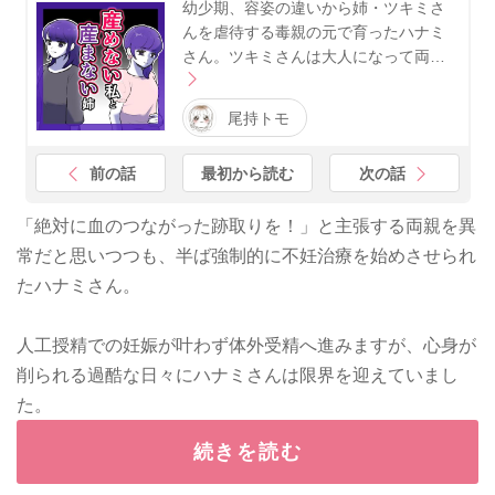
幼少期、容姿の違いから姉・ツキミさ
んを虐待する毒親の元で育ったハナミ
さん。ツキミさんは大人になって両…
尾持トモ
前の話
最初から読む
次の話
「絶対に血のつながった跡取りを！」と主張する両親を異
常だと思いつつも、半ば強制的に不妊治療を始めさせられ
たハナミさん。
人工授精での妊娠が叶わず体外受精へ進みますが、心身が
削られる過酷な日々にハナミさんは限界を迎えていまし
た。
続きを読む