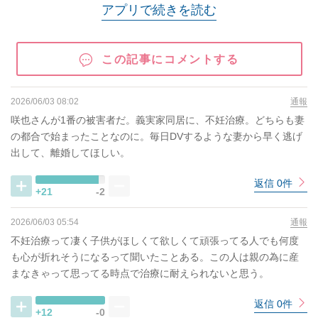
アプリで続きを読む
この記事にコメントする
2026/06/03 08:02
通報
咲也さんが1番の被害者だ。義実家同居に、不妊治療。どちらも妻
の都合で始まったことなのに。毎日DVするような妻から早く逃げ
出して、離婚してほしい。
返信 0件
+21
-2
2026/06/03 05:54
通報
不妊治療って凄く子供がほしくて欲しくて頑張ってる人でも何度
も心が折れそうになるって聞いたことある。この人は親の為に産
まなきゃって思ってる時点で治療に耐えられないと思う。
返信 0件
+12
-0