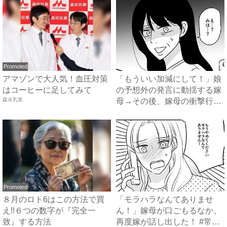
Promoted
アマゾンで大人気！血圧対策
「もういい加減にして！」娘
はコーヒーに足してみて
の予想外の発言に動揺する嫁
森永乳業
母→その後、嫁母の衝撃行動
で...
Promoted
８月のロト6はこの方法で買
「モラハラなんてありませ
え!!６つの数字が『完全一
ん！」嫁母が口ごもるなか、
致』する方法
再度嫁が話し出した！ #常識