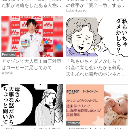
た私が連絡をしたある人物と
の数字が「完全一致」する
は...
方...
株式会社MURA
Promoted
アマゾンで大人気！血圧対策
「私もいちゃダメかしら？」
はコーヒーに足してみて
出産に立ち会いたがる義母。
森永乳業
夫も呆れた義母のホンネと
は…...
Promoted