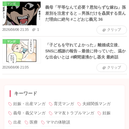
マンガ
義母「平等なんて必要？恩知らずな嫁ね」孫
差別を注意すると→男孫だけを贔屓する歪ん
だ理由に絶句 #こどおじ義兄 36
2026/08/06 21:35
1
クリップ
マンガ
「子どもを守れてよかった」離婚成立後、
SNSに感謝の報告→最後に待っていた、温か
な出会いとは #瞬間湯沸かし器夫 最終話
2026/08/06 21:05
クリップ
キーワード
妊娠・出産マンガ
育児マンガ
夫婦関係マンガ
義母・義父マンガ
ママ友トラブルマンガ
妊娠
出産
医療
ママの体験談