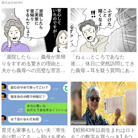
株式会社MURA
知...
「退院したら…」義母が里帰
「ねぇ…ところであなた
りをすすめる驚きの理由と、
達…」休日に突然訪問してき
夫から義母への完璧な苦言
た義母→耳を疑う質問にあ
#...
然…！ ...
Promoted
育児も家事もしない夫「寄生
【昭和43年以前生まれはロト
虫は黙ってろ」→助けを求め
６この数字を買うべき】6つ