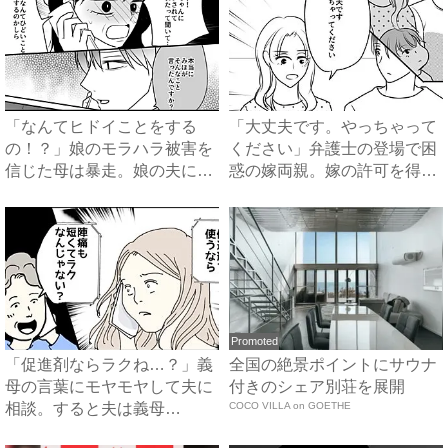
「なんてヒドイことをする
「大丈夫です。やっちゃって
の！？」娘のモラハラ被害を
ください」弁護士の登場で困
信じた母は暴走。娘の夫に電
惑の嫁両親。嫁の許可を得た
話を...
母...
Promoted
「促進剤ならラクね…？」義
全国の絶景ポイントにサウナ
母の言葉にモヤモヤして夫に
付きのシェア別荘を展開
相談。すると夫は義母
COCO VILLA on GOETHE
に…！？...