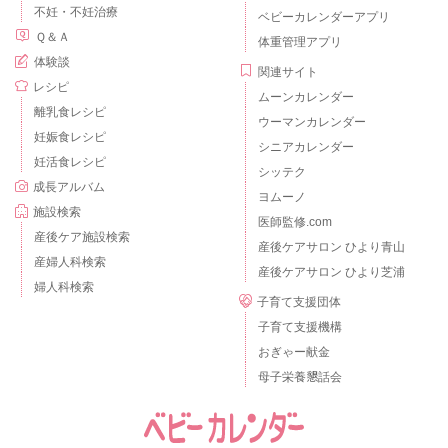
不妊・不妊治療
ベビーカレンダーアプリ
Ｑ＆Ａ
体重管理アプリ
体験談
関連サイト
レシピ
ムーンカレンダー
離乳食レシピ
ウーマンカレンダー
妊娠食レシピ
シニアカレンダー
妊活食レシピ
シッテク
成長アルバム
ヨムーノ
施設検索
医師監修.com
産後ケア施設検索
産後ケアサロン ひより青山
産婦人科検索
産後ケアサロン ひより芝浦
婦人科検索
子育て支援団体
子育て支援機構
おぎゃー献金
母子栄養懇話会