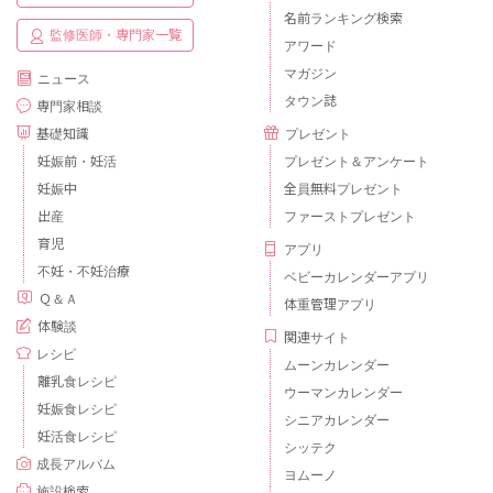
名前ランキング検索
監修医師・専門家一覧
アワード
マガジン
ニュース
タウン誌
専門家相談
基礎知識
プレゼント
妊娠前・妊活
プレゼント＆アンケート
妊娠中
全員無料プレゼント
出産
ファーストプレゼント
育児
アプリ
不妊・不妊治療
ベビーカレンダーアプリ
Ｑ＆Ａ
体重管理アプリ
体験談
関連サイト
レシピ
ムーンカレンダー
離乳食レシピ
ウーマンカレンダー
妊娠食レシピ
シニアカレンダー
妊活食レシピ
シッテク
成長アルバム
ヨムーノ
施設検索