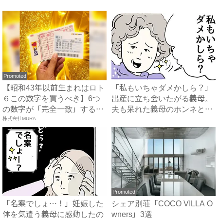
が...
早...
Promoted
【昭和43年以前生まれはロト
「私もいちゃダメかしら？」
６この数字を買うべき】6つ
出産に立ち会いたがる義母。
の数字が「完全一致」する
夫も呆れた義母のホンネと
方...
株式会社MURA
は…...
Promoted
「名案でしょ…！」妊娠した
シェア別荘「COCO VILLA O
体を気遣う義母に感動したの
wners」3選