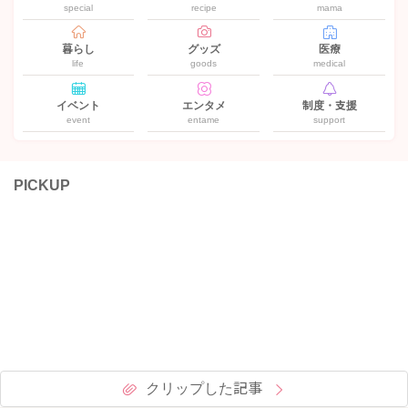
special
recipe
mama
暮らし
グッズ
医療
life
goods
medical
イベント
エンタメ
制度・支援
event
entame
support
PICKUP
クリップした記事