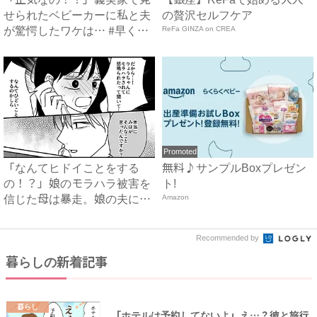
せられたベビーカーに私と夫
の贅沢セルフケア
が驚愕したワケは… #早く
ReFa GINZA on CREA
孫...
Promoted
「なんてヒドイことをする
無料♪サンプルBoxプレゼン
の！？」娘のモラハラ被害を
ト!
信じた母は暴走。娘の夫に電
Amazon
話を...
Recommended by
暮らしの新着記事
暮らし
「ホテルは予約してないよ」え…？彼と旅行