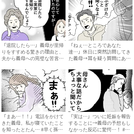
「退院したら…」義母が里帰
「ねぇ…ところであなた
りをすすめる驚きの理由と、
達…」休日に突然訪問してき
夫から義母への完璧な苦言
た義母→耳を疑う質問にあ
#...
然…！ ...
「まあ…！！」電話をかけて
「実は…」ついに妊娠を報告
きた義母。私が寝ていたこと
することに→義母の予想もし
を知ったとたん… #早く孫
なかった反応に驚愕…！ #