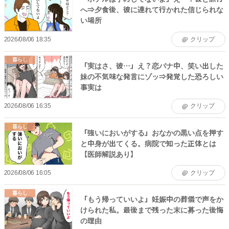
へ⇒夕食後、彼に連れて行かれた信じられな
い場所
2026/08/06 18:35
クリップ
暮らし
「実はさ、彼…」え？恋バナ中、笑い出した
妹の不気味な発言にゾッ⇒発覚した恐ろしい
事実は
2026/08/06 16:35
クリップ
暮らし
「強いにおいがする」おなかの黒い点を押す
と中身が出てくる。病院で知った正体とは
【医師解説あり】
2026/08/06 16:05
クリップ
暮らし
「もう帰っていいよ」妊娠中の葬儀で声をか
けられた私。最後まで残った末に募った後悔
の理由