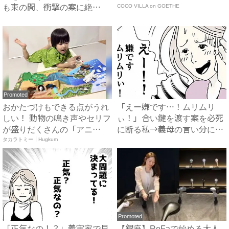
も束の間、衝撃の案に絶
COCO VILLA on GOETHE
句…！...
Promoted
おかたづけもできる点がうれ
「えー嫌です…！ムリムリ
しい！ 動物の鳴き声やセリフ
ぃ！」合い鍵を渡す案を必死
が盛りだくさんの「アニ
に断る私→義母の言い分にあ
ア ...
タカラトミー｜Hugkum
然…...
Promoted
「正気なの！？」義実家で見
【銀座】ReFaで始める大人