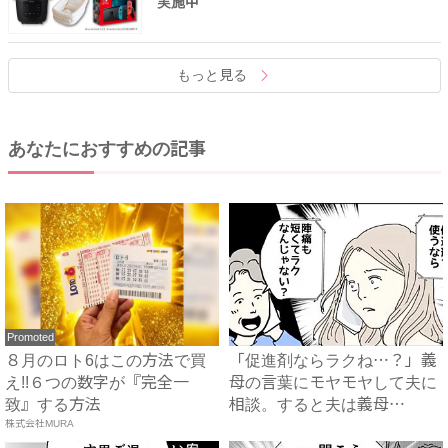
実施中
もっと見る
あなたにおすすめの記事
Promoted
８月のロト6はこの方法で買
「促進剤ならラクね…？」義
え!!６つの数字が『完全一
母の言葉にモヤモヤして夫に
致』する方法
相談。すると夫は義母
株式会社MURA
に…！？...