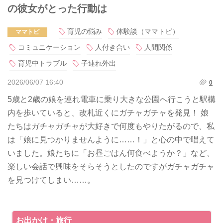
の彼女がとった行動は
育児の悩み
体験談（ママトピ）
ママトピ
コミュニケーション
人付き合い
人間関係
育児中トラブル
子連れ外出
2026/06/07 16:40
0
5歳と2歳の娘を連れ電車に乗り大きな公園へ行こうと駅構
内を歩いていると、改札近くにガチャガチャを発見！ 娘
たちはガチャガチャが大好きで何度もやりたがるので、私
は「娘に見つかりませんように……！」と心の中で唱えて
いました。娘たちに「お昼ごはん何食べようか？」など、
楽しい会話で興味をそらそうとしたのですがガチャガチャ
を見つけてしまい……。
お出かけ・旅行