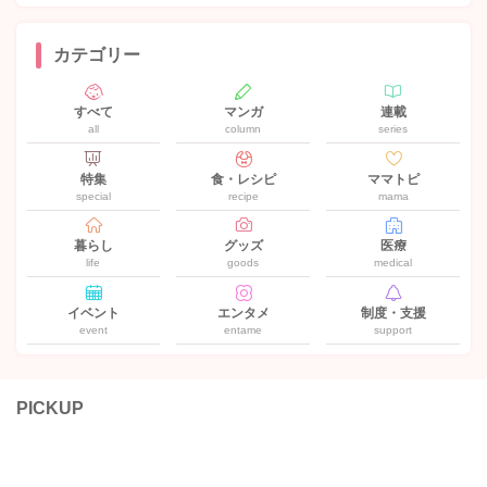
カテゴリー
すべて
マンガ
連載
all
column
series
特集
食・レシピ
ママトピ
special
recipe
mama
暮らし
グッズ
医療
life
goods
medical
イベント
エンタメ
制度・支援
event
entame
support
PICKUP