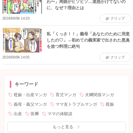
わ〜」周囲がヒソヒソ…迷惑かけてないの
に、なぜ？理由とは
2026/08/06 14:20
クリップ
ママトピ
私「くっさ！！」義母「あなたのために用意
したの♡」→初めての義実家で出された悪臭
を放つ料理に絶句
2026/08/06 14:05
クリップ
キーワード
妊娠・出産マンガ
育児マンガ
夫婦関係マンガ
義母・義父マンガ
ママ友トラブルマンガ
妊娠
出産
医療
ママの体験談
もっと見る