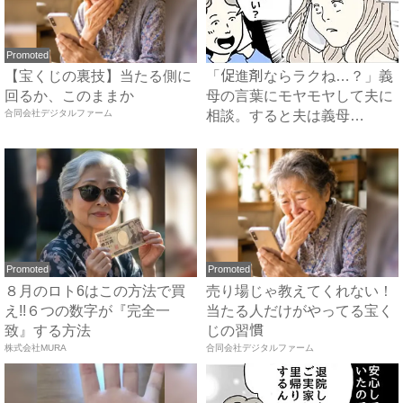
Promoted
【宝くじの裏技】当たる側に
「促進剤ならラクね…？」義
回るか、このままか
母の言葉にモヤモヤして夫に
合同会社デジタルファーム
相談。すると夫は義母
に…！？...
Promoted
Promoted
８月のロト6はこの方法で買
売り場じゃ教えてくれない！
え!!６つの数字が『完全一
当たる人だけがやってる宝く
致』する方法
じの習慣
株式会社MURA
合同会社デジタルファーム