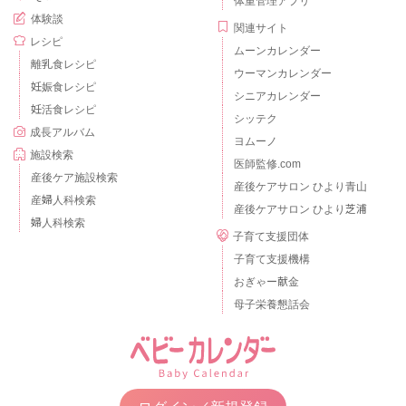
体重管理アプリ
体験談
関連サイト
レシピ
ムーンカレンダー
離乳食レシピ
ウーマンカレンダー
妊娠食レシピ
シニアカレンダー
妊活食レシピ
シッテク
成長アルバム
ヨムーノ
施設検索
医師監修.com
産後ケア施設検索
産後ケアサロン ひより青山
産婦人科検索
産後ケアサロン ひより芝浦
婦人科検索
子育て支援団体
子育て支援機構
おぎゃー献金
母子栄養懇話会