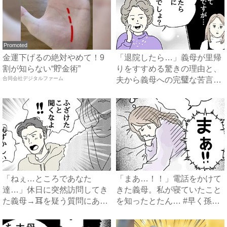
Promoted
金運下げるの絶対やめて！9
「退院したら…」義母が里帰
割が知らない“貯金術”
りをすすめる驚きの理由と、
合同会社デジタルファーム
夫から義母への完璧な苦言
#...
「ねぇ…ところであなた
「まあ…！！」電話をかけて
達…」休日に突然訪問してき
きた義母。私が寝ていたこと
た義母→耳を疑う質問にあ
を知ったとたん… #早く孫
然…！ ...
が...