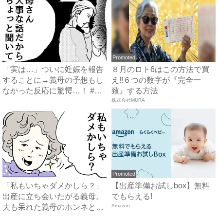
Promoted
「実は…」ついに妊娠を報告
８月のロト6はこの方法で買
することに→義母の予想もし
え!!６つの数字が『完全一
なかった反応に驚愕…！ #
致』する方法
早...
株式会社MURA
Promoted
「私もいちゃダメかしら？」
【出産準備お試しbox】無料
出産に立ち会いたがる義母。
でもらえる!
夫も呆れた義母のホンネと
Amazon
は…...