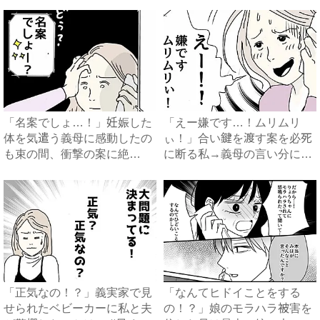
「名案でしょ…！」妊娠した
「えー嫌です…！ムリムリ
体を気遣う義母に感動したの
ぃ！」合い鍵を渡す案を必死
も束の間、衝撃の案に絶
に断る私→義母の言い分にあ
句…！...
然…...
「正気なの！？」義実家で見
「なんてヒドイことをする
せられたベビーカーに私と夫
の！？」娘のモラハラ被害を