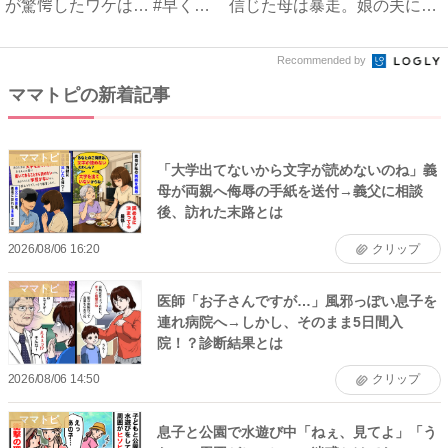
が驚愕したワケは… #早く
信じた母は暴走。娘の夫に電
孫...
話を...
Recommended by
ママトピの新着記事
ママトピ
「大学出てないから文字が読めないのね」義
母が両親へ侮辱の手紙を送付→義父に相談
後、訪れた末路とは
2026/08/06 16:20
クリップ
ママトピ
医師「お子さんですが…」風邪っぽい息子を
連れ病院へ→しかし、そのまま5日間入
院！？診断結果とは
2026/08/06 14:50
クリップ
ママトピ
息子と公園で水遊び中「ねぇ、見てよ」「う