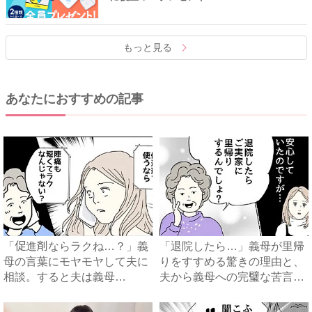
もっと見る
あなたにおすすめの記事
「促進剤ならラクね…？」義
「退院したら…」義母が里帰
母の言葉にモヤモヤして夫に
りをすすめる驚きの理由と、
相談。すると夫は義母
夫から義母への完璧な苦言
に…！？...
#...