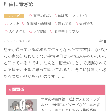
理由に青ざめ
育児の悩み
体験談（ママトピ）
ママトピ
ママ友
保育園・幼稚園
嫁姑問題
夫婦関係
人付き合い
人間関係
育児中トラブル
2026/06/04 15:40
0
息子が通っている幼稚園で仲良くなったママ友は、なぜか
わが家の知られたくない事情や日ごろの出来事をいろいろ
と知っているのです。なんと、貯金のことまで把握されて
いる様子。不審に思って聞いてみると、そこには驚くべき
あるつながりがあったのです……。
人間関係
ママ友や義両親、近所の人とのトラブ
ルや、神対応エピソードなど、思わず
カチン！ホロリとしちゃう共感系体…