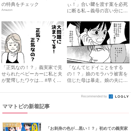
の特典をチェック
ぃ！」合い鍵を渡す案を必死
Amazon
に断る私→義母の言い分にあ
然…...
「正気なの！？」義実家で見
「なんてヒドイことをする
せられたベビーカーに私と夫
の！？」娘のモラハラ被害を
が驚愕したワケは… #早く
信じた母は暴走。娘の夫に電
孫...
話を...
Recommended by
ママトピの新着記事
ママトピ
「お刺身の色が…黒い！？」初めての義実家