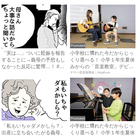
が...
Promoted
「実は…」ついに妊娠を報告
小学校に慣れた今だからじっ
することに→義母の予想もし
くり選べる！ 小学１年生夏休
なかった反応に驚愕…！ #
みからの「音楽教室」デビ
早...
ュ...
ヤマハ音楽振興会｜HugKum
Promoted
「私もいちゃダメかしら？」
小学校に慣れた今だからじっ
出産に立ち会いたがる義母。
くり選べる！ 小学１年生夏休