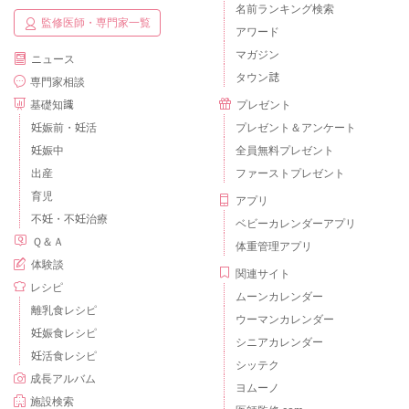
名前ランキング検索
監修医師・専門家一覧
アワード
マガジン
ニュース
タウン誌
専門家相談
基礎知識
プレゼント
妊娠前・妊活
プレゼント＆アンケート
妊娠中
全員無料プレゼント
出産
ファーストプレゼント
育児
アプリ
不妊・不妊治療
ベビーカレンダーアプリ
Ｑ＆Ａ
体重管理アプリ
体験談
関連サイト
レシピ
ムーンカレンダー
離乳食レシピ
ウーマンカレンダー
妊娠食レシピ
シニアカレンダー
妊活食レシピ
シッテク
成長アルバム
ヨムーノ
施設検索