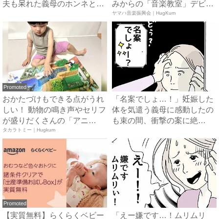
夫も呆れた義母のホンネと
みからの「音楽教室」デビ
は…...
ュ...
ヤマハ音楽振興会｜HugKum
Promoted
おかたづけもできる点がうれ
「名案でしょ…！」妊娠した
しい！ 動物の鳴き声やセリフ
体を気遣う義母に感動したの
が盛りだくさんの「アニ
も束の間、衝撃の案に絶
ア ...
タカラトミー｜Hugkum
句…！...
Promoted
【実質無料】らくらくベビー
「えー嫌です…！ムリムリ