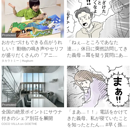
Promoted
おかたづけもできる点がうれ
「ねぇ…ところであなた
しい！ 動物の鳴き声やセリフ
達…」休日に突然訪問してき
が盛りだくさんの「アニ
た義母→耳を疑う質問にあ
ア ...
タカラトミー｜Hugkum
然…！ ...
Promoted
全国の絶景ポイントにサウナ
「まあ…！！」電話をかけて
付きのシェア別荘を展開
きた義母。私が寝ていたこと
COCO VILLA on GOETHE
を知ったとたん… #早く孫