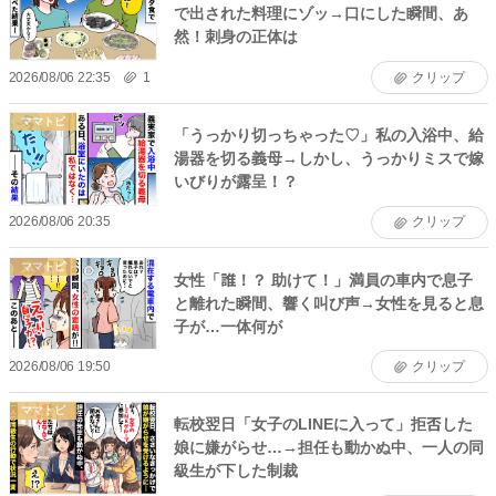
で出された料理にゾッ→口にした瞬間、あ
然！刺身の正体は
2026/08/06 22:35
1
クリップ
ママトピ
「うっかり切っちゃった♡」私の入浴中、給
湯器を切る義母→しかし、うっかりミスで嫁
いびりが露呈！？
2026/08/06 20:35
クリップ
ママトピ
女性「誰！？ 助けて！」満員の車内で息子
と離れた瞬間、響く叫び声→女性を見ると息
子が…一体何が
2026/08/06 19:50
クリップ
ママトピ
転校翌日「女子のLINEに入って」拒否した
娘に嫌がらせ…→担任も動かぬ中、一人の同
級生が下した制裁