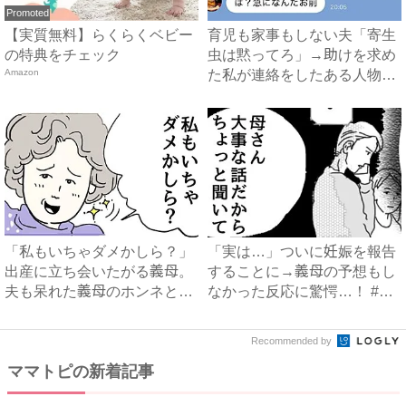
Promoted
【実質無料】らくらくベビー
育児も家事もしない夫「寄生
の特典をチェック
虫は黙ってろ」→助けを求め
Amazon
た私が連絡をしたある人物と
は...
「私もいちゃダメかしら？」
「実は…」ついに妊娠を報告
出産に立ち会いたがる義母。
することに→義母の予想もし
夫も呆れた義母のホンネと
なかった反応に驚愕…！ #
は…...
早...
Recommended by
ママトピの新着記事