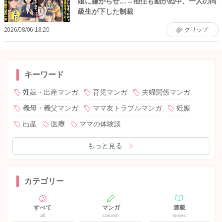
娘に嫌がらせ…→担任も動かぬ中、一人の同
級生が下した制裁
2026/08/06 18:20
クリップ
キーワード
妊娠・出産マンガ
育児マンガ
夫婦関係マンガ
義母・義父マンガ
ママ友トラブルマンガ
妊娠
出産
医療
ママの体験談
もっと見る
カテゴリー
すべて
マンガ
連載
all
column
series