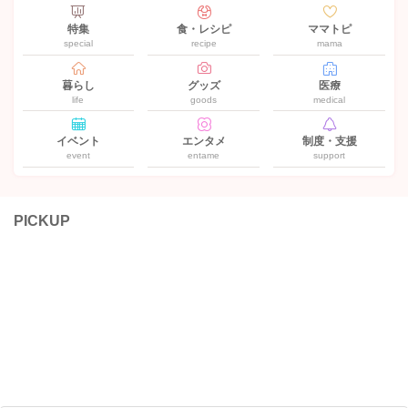
特集
食・レシピ
ママトピ
special
recipe
mama
暮らし
グッズ
医療
life
goods
medical
イベント
エンタメ
制度・支援
event
entame
support
PICKUP