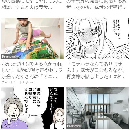
母の言葉にモヤモヤして夫に
の予想外の発言に動揺する嫁
相談。すると夫は義母
母→その後、嫁母の衝撃行動
に…！？...
で...
Promoted
おかたづけもできる点がうれ
「モラハラなんてありませ
しい！ 動物の鳴き声やセリフ
ん！」嫁母が口ごもるなか、
が盛りだくさんの「アニ
再度嫁が話し出した！ #常識
ア ...
タカラトミー｜Hugkum
知...
Promoted