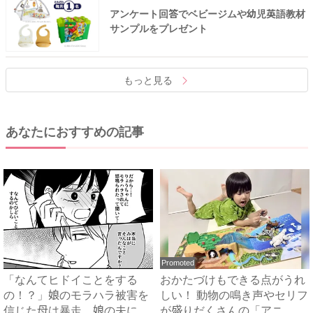
アンケート回答でベビージムや幼児英語教材
サンプルをプレゼント
もっと見る
あなたにおすすめの記事
Promoted
「なんてヒドイことをする
おかたづけもできる点がうれ
の！？」娘のモラハラ被害を
しい！ 動物の鳴き声やセリフ
信じた母は暴走。娘の夫に電
が盛りだくさんの「アニ