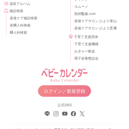
成長アルバム
ヨムーノ
施設検索
医師監修.com
産後ケア施設検索
産後ケアサロン ひより青山
産婦人科検索
産後ケアサロン ひより芝浦
婦人科検索
子育て支援団体
子育て支援機構
おぎゃー献金
母子栄養懇話会
ログイン／新規登録
公式SNS