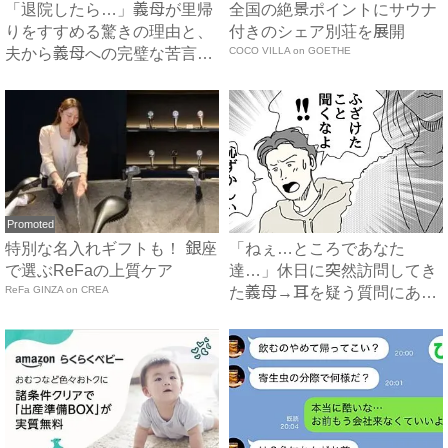
「退院したら…」義母が里帰
全国の絶景ポイントにサウナ
りをすすめる驚きの理由と、
付きのシェア別荘を展開
夫から義母への完璧な苦言
COCO VILLA on GOETHE
#...
Promoted
特別な名入れギフトも！ 銀座
「ねぇ…ところであなた
で選ぶReFaの上質ケア
達…」休日に突然訪問してき
ReFa GINZA on CREA
た義母→耳を疑う質問にあ
然…！ ...