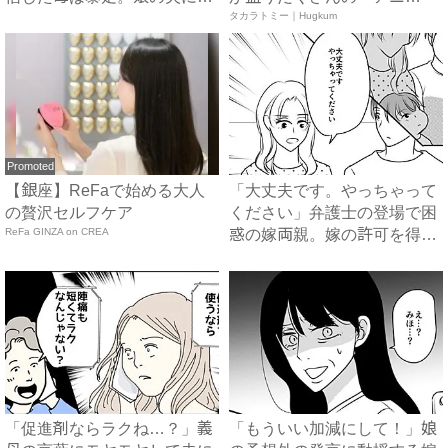
話を...
ア ...
タカラトミー｜Hugkum
Promoted
【銀座】ReFaで始める大人
「大丈夫です。やっちゃって
の贅沢セルフケア
ください」弁護士の登場で困
ReFa GINZA on CREA
惑の嫁両親。嫁の許可を得た
母...
「促進剤ならラクね…？」義
「もういい加減にして！」娘