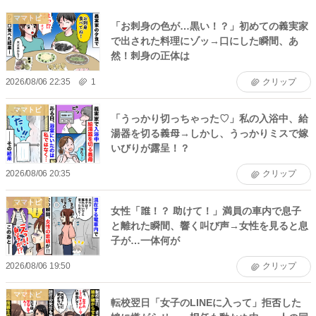
ママトピ
「お刺身の色が…黒い！？」初めての義実家
で出された料理にゾッ→口にした瞬間、あ
然！刺身の正体は
2026/08/06 22:35
1
クリップ
ママトピ
「うっかり切っちゃった♡」私の入浴中、給
湯器を切る義母→しかし、うっかりミスで嫁
いびりが露呈！？
2026/08/06 20:35
クリップ
ママトピ
女性「誰！？ 助けて！」満員の車内で息子
と離れた瞬間、響く叫び声→女性を見ると息
子が…一体何が
2026/08/06 19:50
クリップ
ママトピ
転校翌日「女子のLINEに入って」拒否した