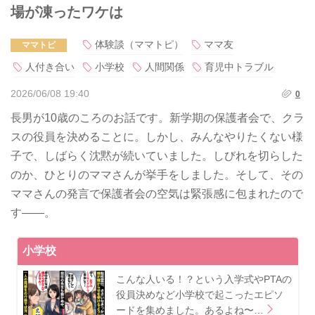
場が凍ったワケは
体験談（ママトピ）
ママ友
ママトピ
人付き合い
小学校
人間関係
育児中トラブル
2026/06/08 19:40
0
長男が10歳のころのお話です。新学期の保護者会で、クラ
スの役員を決めることに。しかし、みんなやりたくない様
子で、しばらく沈黙が続いていました。しびれを切らした
のか、ひとりのママさんが挙手をしました。そして、その
ママさんの発言で保護者会の空気は緊張感に包まれたので
す――。
小学校
こんな人いる！？という入学式やPTAの
役員決めなど小学校で起こったエピソ
ードを集めました。あるよね〜…