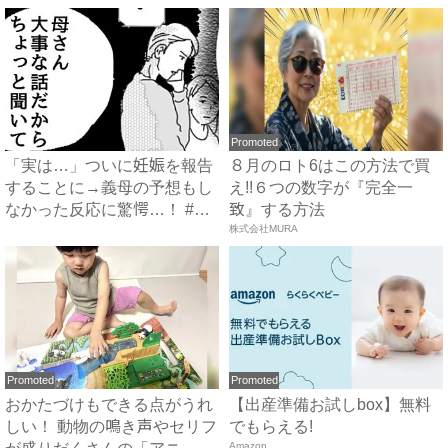
Promoted
「実は…」ついに妊娠を報告
８月のロト6はこの方法で買
することに→義母の予想もし
え!!６つの数字が『完全一
なかった反応に驚愕…！ #
致』する方法
早...
株式会社MURA
Promoted
Promoted
おかたづけもできる点がうれ
【出産準備お試しbox】無料
しい！ 動物の鳴き声やセリフ
でもらえる!
Amazon