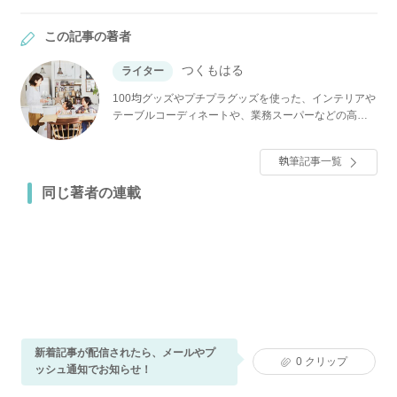
この記事の著者
つくもはる
ライター
100均グッズやプチプラグッズを使った、インテリアや
テーブルコーディネートや、業務スーパーなどの高コ
スパ食材やそのレシピをご紹介します。100均マニア歴
23年、業務スーパー歴15年でパトロールが習慣。夫と
執筆記事一覧
子ども3人と暮らす、 ズボラ・節約レシピ好きの主婦で
す。
同じ著者の連載
新着記事が配信されたら、メールやプ
0
クリップ
ッシュ通知でお知らせ！