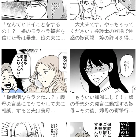
「なんてヒドイことをする
「大丈夫です。やっちゃって
の！？」娘のモラハラ被害を
ください」弁護士の登場で困
信じた母は暴走。娘の夫に電
惑の嫁両親。嫁の許可を得た
話を...
母...
「促進剤ならラクね…？」義
「もういい加減にして！」娘
母の言葉にモヤモヤして夫に
の予想外の発言に動揺する嫁
相談。すると夫は義母
母→その後、嫁母の衝撃行動
に…！？...
で...