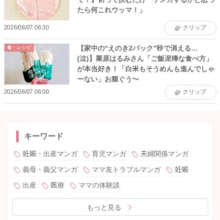
たら何これウッマ！」
2026/08/07 06:30
クリップ
【家中の“えのき2パック”秒で消える…
食・レシピ
(泣)】栗原はるみさん「ご飯泥棒な食べ方」
が本当好き！「白米もそうめんも進んでしゃ
ーない」お腹ぐう〜
2026/08/07 06:00
クリップ
キーワード
妊娠・出産マンガ
育児マンガ
夫婦関係マンガ
義母・義父マンガ
ママ友トラブルマンガ
妊娠
出産
医療
ママの体験談
もっと見る