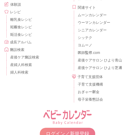
体験談
関連サイト
レシピ
ムーンカレンダー
離乳食レシピ
ウーマンカレンダー
妊娠食レシピ
シニアカレンダー
妊活食レシピ
シッテク
成長アルバム
ヨムーノ
施設検索
医師監修.com
産後ケア施設検索
産後ケアサロン ひより青山
産婦人科検索
産後ケアサロン ひより芝浦
婦人科検索
子育て支援団体
子育て支援機構
おぎゃー献金
母子栄養懇話会
ログイン／新規登録