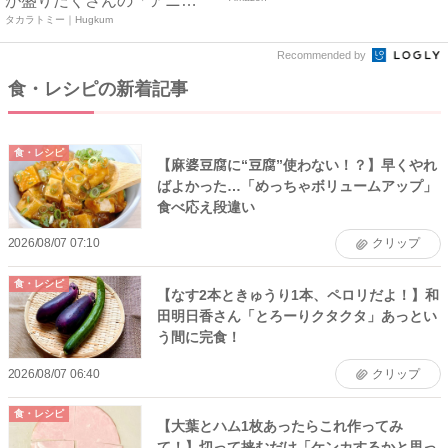
が盛りだくさんの「アニ
ア ...
タカラトミー｜Hugkum
Recommended by
食・レシピの新着記事
食・レシピ
【麻婆豆腐に“豆腐”使わない！？】早くやれ
ばよかった…「めっちゃボリュームアップ」
食べ応え段違い
2026/08/07 07:10
クリップ
食・レシピ
【なす2本ときゅうり1本、ペロリだよ！】和
田明日香さん「とろーりクタクタ」あっとい
う間に完食！
2026/08/07 06:40
クリップ
食・レシピ
【大葉とハム1枚あったらこれ作ってみ
て！】切って挟むだけ「ケンカするかと思っ