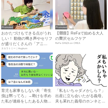
Promoted
Promoted
おかたづけもできる点がうれ
【銀座】ReFaで始める大人
しい！ 動物の鳴き声やセリフ
の贅沢セルフケア
が盛りだくさんの「アニ
ReFa GINZA on CREA
ア ...
タカラトミー｜Hugkum
育児も家事もしない夫「寄生
「私もいちゃダメかしら？」
虫は黙ってろ」→助けを求め
出産に立ち会いたがる義母。
た私が連絡をしたある人物と
夫も呆れた義母のホンネと
は...
は…...