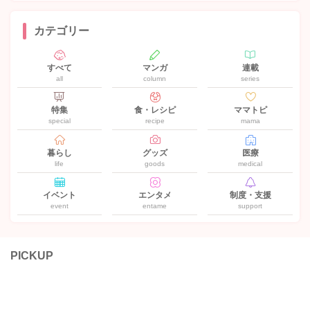
カテゴリー
すべて
マンガ
連載
all
column
series
特集
食・レシピ
ママトピ
special
recipe
mama
暮らし
グッズ
医療
life
goods
medical
イベント
エンタメ
制度・支援
event
entame
support
PICKUP