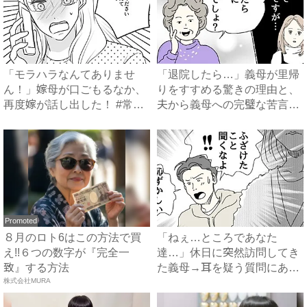
「モラハラなんてありませ
「退院したら…」義母が里帰
ん！」嫁母が口ごもるなか、
りをすすめる驚きの理由と、
再度嫁が話し出した！ #常識
夫から義母への完璧な苦言
知...
#...
Promoted
８月のロト6はこの方法で買
「ねぇ…ところであなた
え!!６つの数字が『完全一
達…」休日に突然訪問してき
致』する方法
た義母→耳を疑う質問にあ
株式会社MURA
然…！ ...