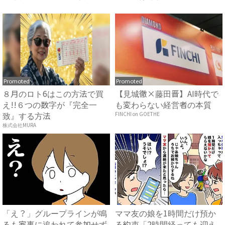
人...
友...
Promoted
Promoted
８月のロト6はこの方法で買
【見城徹×藤田晋】AI時代で
え!!６つの数字が『完全一
も変わらない経営者の本質
致』する方法
FINCHI on GOETHE
株式会社MURA
「え？」グループラインが鳴
ママ友の娘を1時間だけ預か
るも家事に追われて参加せず
る約束「2時間経っても迎え