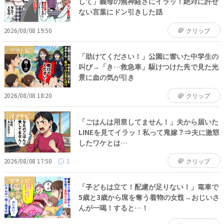
して」義母の無神経さにイラッ！絶対に許せ
ない言葉にドン引きした話
2026/08/08 19:50
クリップ
ママトピ
「助けてください！」公園に響いた中学生の
叫び→「き…救急車」駆けつけた先で見た光
景に血の気が引き
2026/08/08 18:20
クリップ
ママトピ
「ごはんは用意してません！」夫から届いた
LINEを見てイラッ！私って鬼嫁？⇒夫に激怒
したワケとは…
2026/08/08 17:50
1
クリップ
ママトピ
「子どもは立て！配慮が足りない！」電車で
5歳と3歳から席を奪う着物の女性→おじいさ
んが一喝！すると…！