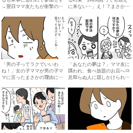
→翌日ママ友たちが衝撃の行
に来ない…」え！？まさかの
動...
連...
「男の子ってラクでいいわ
「あなたの夢は？」ママ友に
ね！」女の子ママが男の子マ
誘われ、食べ放題のお店へ⇒
マに言ったまさかの理由に愕
見知らぬ人に話しかけられ、
然…...
怪...