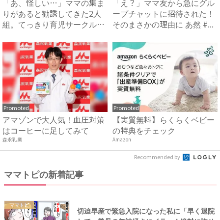
「あ、怪しい…」ママの集ま
「え？」ママ友から急にグル
りがあると勧誘してきた2人
ープチャットに招待された！
組。てっきり育児サークルか
そのまさかの理由に あ然 #...
と...
Promoted
Promoted
アマゾンで大人気！血圧対策
【実質無料】らくらくベビー
はコーヒーに足してみて
の特典をチェック
森永乳業
Amazon
Recommended by
ママトピの新着記事
ママトピ
切迫早産で緊急入院になった私に「早く退院