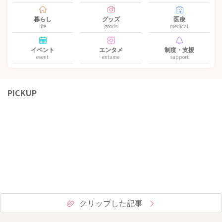
暮らし
グッズ
医療
life
goods
medical
イベント
エンタメ
制度・支援
event
entame
support
PICKUP
クリップした記事