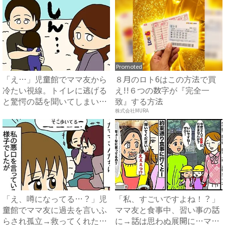
Promoted
「え…」児童館でママ友から
８月のロト6はこの方法で買
冷たい視線。トイレに逃げる
え!!６つの数字が『完全一
と驚愕の話を聞いてしまい#
致』する方法
マ...
株式会社MURA
「え、噂になってる…？」児
「私、すごいですよね！？」
童館でママ友に過去を言いふ
ママ友と食事中、習い事の話
らされ孤立→救ってくれた友
に→話は思わぬ展開に…ママ