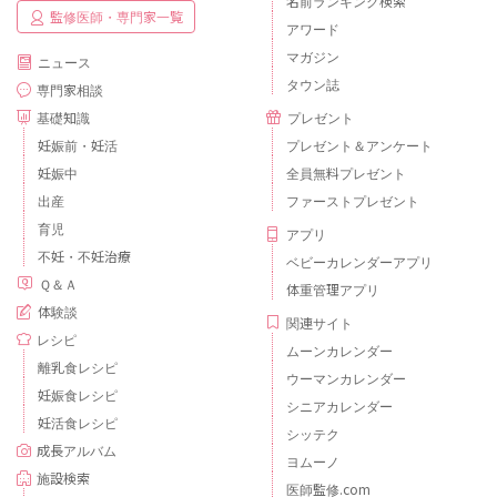
名前ランキング検索
監修医師・専門家一覧
アワード
マガジン
ニュース
タウン誌
専門家相談
基礎知識
プレゼント
妊娠前・妊活
プレゼント＆アンケート
妊娠中
全員無料プレゼント
出産
ファーストプレゼント
育児
アプリ
不妊・不妊治療
ベビーカレンダーアプリ
Ｑ＆Ａ
体重管理アプリ
体験談
関連サイト
レシピ
ムーンカレンダー
離乳食レシピ
ウーマンカレンダー
妊娠食レシピ
シニアカレンダー
妊活食レシピ
シッテク
成長アルバム
ヨムーノ
施設検索
医師監修.com