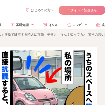
ログイン／新規登録
はじめての方へ
談
基礎知識
Ｑ＆Ａ
レシピ
成
…」無断で駐車する隣人に直撃→平然と「うん！知ってる♪」驚きの言い