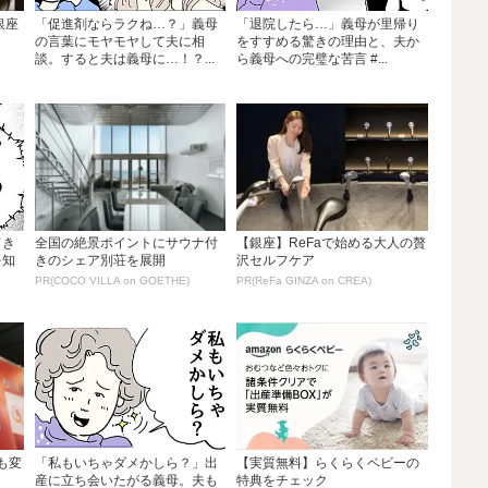
銀座
「促進剤ならラクね…？」義母
「退院したら…」義母が里帰り
の言葉にモヤモヤして夫に相
をすすめる驚きの理由と、夫か
談。すると夫は義母に…！？...
ら義母への完璧な苦言 #...
てき
全国の絶景ポイントにサウナ付
【銀座】ReFaで始める大人の贅
を知
きのシェア別荘を展開
沢セルフケア
PR(COCO VILLA on GOETHE)
PR(ReFa GINZA on CREA)
も変
「私もいちゃダメかしら？」出
【実質無料】らくらくベビーの
産に立ち会いたがる義母。夫も
特典をチェック