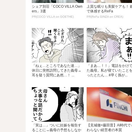
シェア別荘「COCO VILLA Own
上質な眠りも美髪ケアも！ 
ers」3選
で体感するReFa
PR(COCO VILLA on GOETHE)
PR(ReFa GINZA on CREA)
「ねぇ…ところであなた達…」
「まあ…！！」電話をかけ
休日に突然訪問してきた義母→
た義母。私が寝ていたこと
耳を疑う質問にあ然…！ ...
ったとたん… #早く孫が...
「実は…」ついに妊娠を報告す
【見城徹×藤田晋】AI時代で
ることに→義母の予想もしなか
わらない経営者の本質