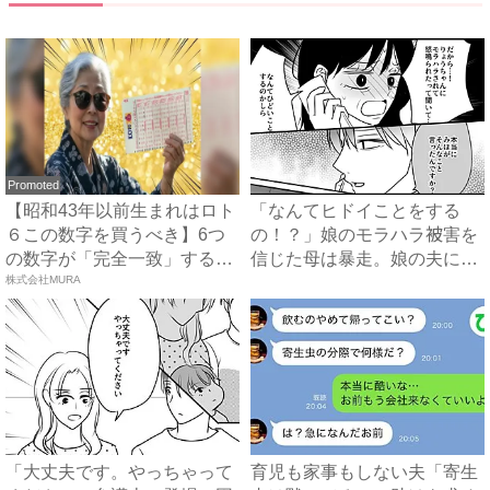
Promoted
【昭和43年以前生まれはロト
「なんてヒドイことをする
６この数字を買うべき】6つ
の！？」娘のモラハラ被害を
の数字が「完全一致」する
信じた母は暴走。娘の夫に電
方...
株式会社MURA
話を...
「大丈夫です。やっちゃって
育児も家事もしない夫「寄生