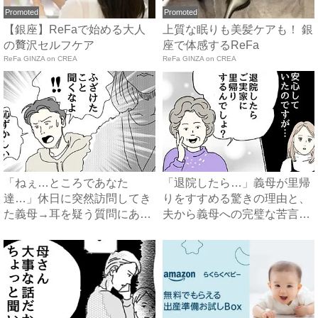
Promoted
Promoted
【銀座】ReFaで始める大人
上質な眠りも美髪ケアも！ 銀
の贅沢セルフケア
座で体感するReFa
ReFa GINZA on CREA
ReFa GINZA on CREA
「ねぇ…ところであなた
「退院したら…」義母が里帰
達…」休日に突然訪問してき
りをすすめる驚きの理由と、
た義母→耳を疑う質問にあ
夫から義母への完璧な苦言
然…！ ...
#...