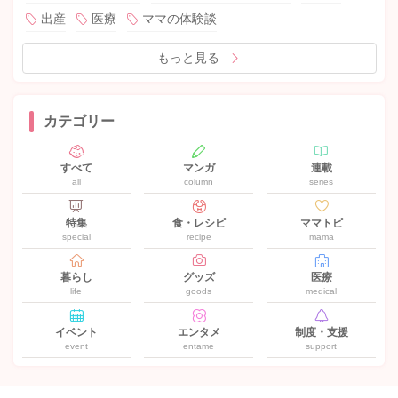
出産
医療
ママの体験談
もっと見る
カテゴリー
すべて
マンガ
連載
all
column
series
特集
食・レシピ
ママトピ
special
recipe
mama
暮らし
グッズ
医療
life
goods
medical
イベント
エンタメ
制度・支援
event
entame
support