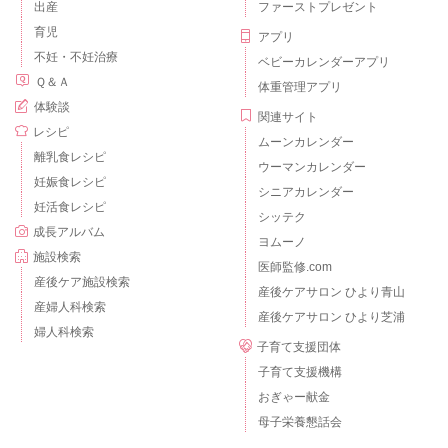
出産
ファーストプレゼント
育児
アプリ
不妊・不妊治療
ベビーカレンダーアプリ
Ｑ＆Ａ
体重管理アプリ
体験談
関連サイト
レシピ
ムーンカレンダー
離乳食レシピ
ウーマンカレンダー
妊娠食レシピ
シニアカレンダー
妊活食レシピ
シッテク
成長アルバム
ヨムーノ
施設検索
医師監修.com
産後ケア施設検索
産後ケアサロン ひより青山
産婦人科検索
産後ケアサロン ひより芝浦
婦人科検索
子育て支援団体
子育て支援機構
おぎゃー献金
母子栄養懇話会