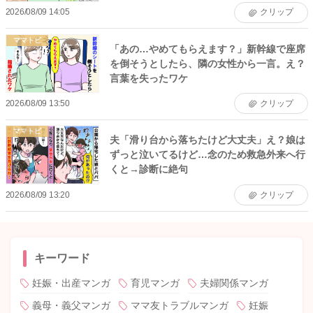
2026/08/09 14:05
クリップ
ママトピ
「あの…やめてもらえます？」新幹線で座席
を倒そうとしたら、隣の女性から一言。え？
言葉を失ったワケ
2026/08/09 13:50
クリップ
ママトピ
夫「滑り台から落ちたけど大丈夫」え？娘は
ずっと泣いてるけど…念のため救急外来へ行
くと→診断に絶句
2026/08/09 13:20
クリップ
キーワード
妊娠・出産マンガ
育児マンガ
夫婦関係マンガ
義母・義父マンガ
ママ友トラブルマンガ
妊娠