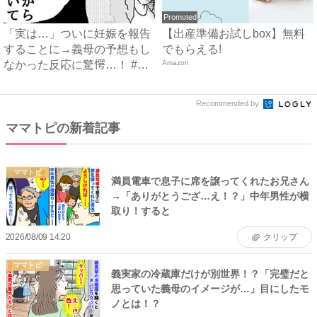
Promoted
「実は…」ついに妊娠を報告
【出産準備お試しbox】無料
することに→義母の予想もし
でもらえる!
なかった反応に驚愕…！ #
Amazon
早...
Recommended by
ママトピの新着記事
ママトピ
満員電車で息子に席を譲ってくれたお兄さん
→「ありがとうござ…え！？」中年男性が横
取り！すると
2026/08/09 14:20
クリップ
ママトピ
義実家の冷蔵庫だけが別世界！？「完璧だと
思っていた義母のイメージが…」目にしたモ
ノとは！？