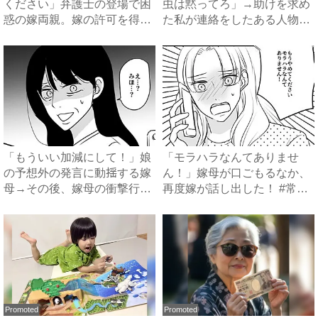
ください」弁護士の登場で困
虫は黙ってろ」→助けを求め
惑の嫁両親。嫁の許可を得た
た私が連絡をしたある人物と
母...
は...
「もういい加減にして！」娘
「モラハラなんてありませ
の予想外の発言に動揺する嫁
ん！」嫁母が口ごもるなか、
母→その後、嫁母の衝撃行動
再度嫁が話し出した！ #常識
で...
知...
Promoted
Promoted