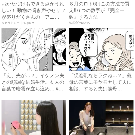
おかたづけもできる点がうれ
８月のロト6はこの方法で買
しい！ 動物の鳴き声やセリフ
え!!６つの数字が『完全一
が盛りだくさんの「アニ
致』する方法
ア ...
タカラトミー｜Hugkum
株式会社MURA
「え、夫が…？」イケメン夫
「促進剤ならラクね…？」義
との順調な結婚生活。友人の
母の言葉にモヤモヤして夫に
言葉で暗雲が立ち込め… #
相談。すると夫は義母
サ...
に…！？...