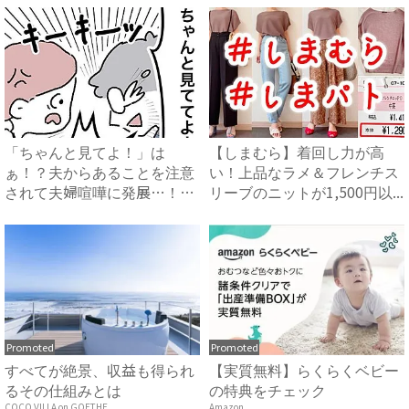
「ちゃんと見てよ！」は
【しまむら】着回し力が高
ぁ！？夫からあることを注意
い！上品なラメ＆フレンチス
されて夫婦喧嘩に発展…！？
リーブのニットが1,500円以...
#ア...
Promoted
Promoted
すべてが絶景、収益も得られ
【実質無料】らくらくベビー
るその仕組みとは
の特典をチェック
COCO VILLA on GOETHE
Amazon