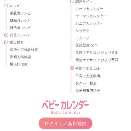
関連サイト
レシピ
ムーンカレンダー
離乳食レシピ
ウーマンカレンダー
妊娠食レシピ
シニアカレンダー
妊活食レシピ
シッテク
成長アルバム
ヨムーノ
施設検索
医師監修.com
産後ケア施設検索
産後ケアサロン ひより青山
産婦人科検索
産後ケアサロン ひより芝浦
婦人科検索
子育て支援団体
子育て支援機構
おぎゃー献金
母子栄養懇話会
ログイン／新規登録