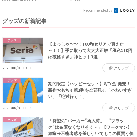
Recommended by
グッズの新着記事
グッズ
【よっしゃ〜〜！100均セリアで買えた
～！！】手に取って大大大正解「税込110円
は破格すぎ」神ヒット3選
2026/08/08 19:50
クリップ
グッズ
期間限定【ハッピーセット】8/7(金)発売！
新作おもちゃ第1弾を全部見せ「かわいすぎ
♡」「絶対行く！」
2026/08/06 11:00
クリップ
「待望の“パーカー”再入荷」「"ブラッ
グッズ
ク"は在庫なくなりそう…」【ワークマン】
結論→不審者感を差し引いてもこの夏買う価