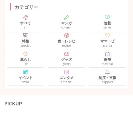
カテゴリー
すべて
マンガ
連載
all
column
series
特集
食・レシピ
ママトピ
special
recipe
mama
暮らし
グッズ
医療
life
goods
medical
イベント
エンタメ
制度・支援
event
entame
support
PICKUP