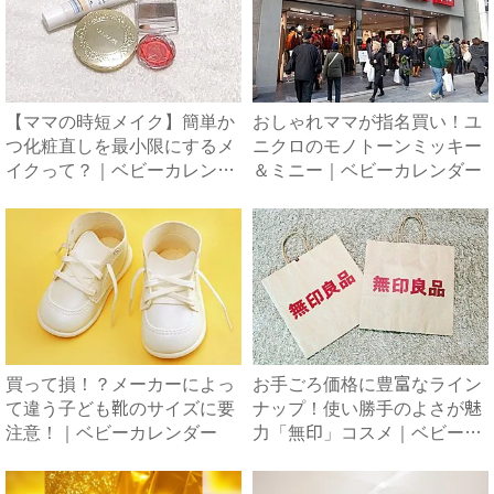
【ママの時短メイク】簡単か
おしゃれママが指名買い！ユ
つ化粧直しを最小限にするメ
ニクロのモノトーンミッキー
イクって？｜ベビーカレンダ
＆ミニー｜ベビーカレンダー
ー
買って損！？メーカーによっ
お手ごろ価格に豊富なライン
て違う子ども靴のサイズに要
ナップ！使い勝手のよさが魅
注意！｜ベビーカレンダー
力「無印」コスメ｜ベビーカ
レ...