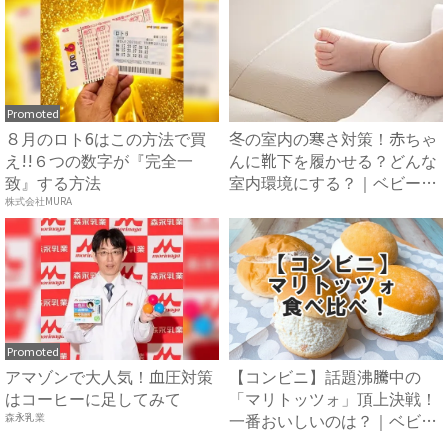
Promoted
８月のロト6はこの方法で買
冬の室内の寒さ対策！赤ちゃ
え!!６つの数字が『完全一
んに靴下を履かせる？どんな
致』する方法
室内環境にする？｜ベビーカ
レ...
株式会社MURA
Promoted
アマゾンで大人気！血圧対策
【コンビニ】話題沸騰中の
はコーヒーに足してみて
「マリトッツォ」頂上決戦！
一番おいしいのは？｜ベビー
森永乳業
カレ...