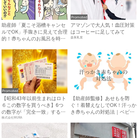
Promoted
助産師「夏こそ浴槽キャンセ
アマゾンで大人気！血圧対策
ルでOK」手抜きに見えて合理
はコーヒーに足してみて
的！赤ちゃんのお風呂を時
森永乳業
短...
Promoted
【昭和43年以前生まれはロト
【助産師監修】あせもを防
６この数字を買うべき】6つ
ぐ！着替えなしでOK！汗っか
の数字が「完全一致」する
き赤ちゃんの対処法｜ベビー
方...
カ...
株式会社MURA