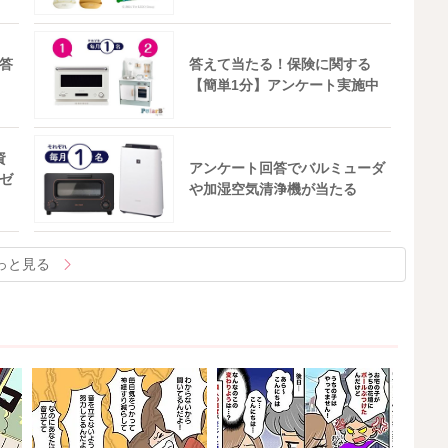
答
答えて当たる！保険に関する
【簡単1分】アンケート実施中
資
アンケート回答でバルミューダ
ゼ
や加湿空気清浄機が当たる
っと見る