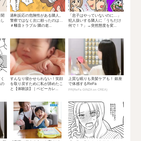
を聞
過剰反応の危険性がある隣人。
「息子はやっていないのに…」
発し
警察ではなく次に頼ったのは…
犯人扱いする隣人に「うちだけ
＃騒音トラブル 隣の老...
何で！？」→突然態度を変...
てく
すんなり寝かせられない！笑顔
上質な眠りも美髪ケアも！ 銀座
惑の
を取り戻すために私が諦めたこ
で体感するReFa
と【体験談】｜ベビーカレ...
PR(ReFa GINZA on CREA)