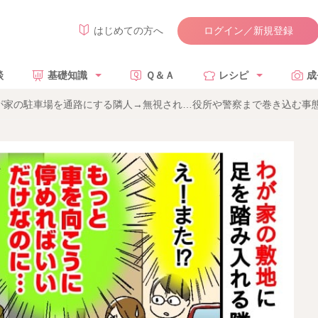
ログイン／新規登録
はじめての方へ
談
基礎知識
Ｑ＆Ａ
レシピ
成
が家の駐車場を通路にする隣人→無視され…役所や警察まで巻き込む事