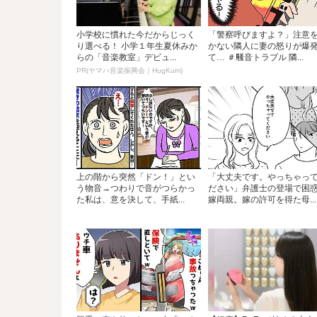
小学校に慣れた今だからじっく
「警察呼びますよ？」注意
り選べる！ 小学１年生夏休みか
かない隣人に妻の怒りが爆
らの「音楽教室」デビュ...
て… ＃騒音トラブル 隣...
PR(ヤマハ音楽振興会｜HugKum)
上の階から突然「ドン！」とい
「大丈夫です。やっちゃっ
う物音→つわりで音がつらかっ
ださい」弁護士の登場で困
た私は、意を決して、手紙...
嫁両親。嫁の許可を得た母...