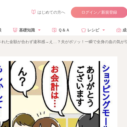
ログイン／新規登録
はじめての方へ
談
基礎知識
Ｑ＆Ａ
レシピ
成
された金額が合わず違和感→え…？夫がボソッ！一瞬で全身の血の気が