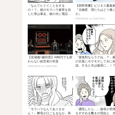
「なんてヒドイことをする
【西野亮廣】ビジネス書最
の！？」娘のモラハラ被害を信
『北極星 僕たちはどう働
じた母は暴走。娘の夫に電話
か』
を...
PR(FINCHI on GOETHE)
【見城徹×藤田晋】AI時代でも変
「促進剤ならラクね…？」
わらない経営者の本質
の言葉にモヤモヤして夫に
談。すると夫は義母に…！？.
PR(FINCHI on GOETHE)
「モラハラなんてありませ
「退院したら…」義母が里
ん！」嫁母が口ごもるなか、再
をすすめる驚きの理由と、