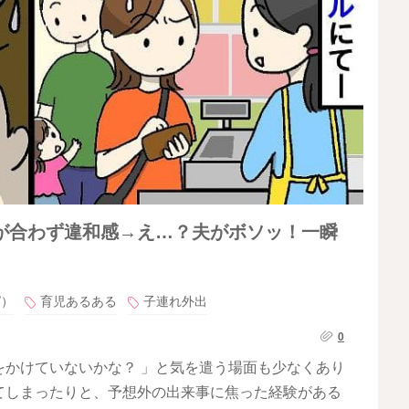
が合わず違和感→え…？夫がボソッ！一瞬
ピ）
育児あるある
子連れ外出
0
をかけていないかな？ 」と気を遣う場面も少なくあり
てしまったりと、予想外の出来事に焦った経験がある