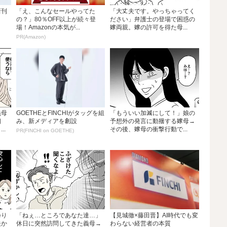
新刊
「え、こんなセールやってた
「大丈夫です。やっちゃってく
く
の？」80％OFF以上が続々登
ださい」弁護士の登場で困惑の
場！Amazonの本気が...
嫁両親。嫁の許可を得た母...
PR(Amazon)
義母
GOETHEとFINCHIがタッグを組
「もういい加減にして！」娘の
相
み、新メディアを創設
予想外の発言に動揺する嫁母→
..
その後、嫁母の衝撃行動で...
PR(FINCHI on GOETHE)
帰り
「ねぇ…ところであなた達…」
【見城徹×藤田晋】AI時代でも変
夫か
休日に突然訪問してきた義母→
わらない経営者の本質