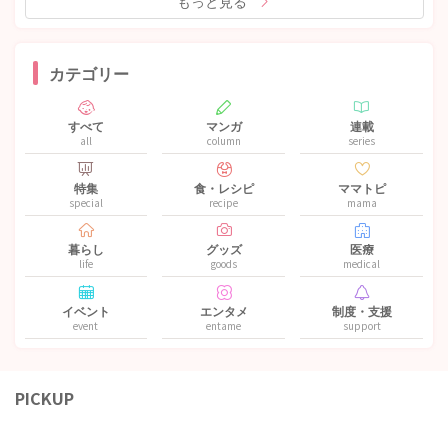
もっと見る
カテゴリー
すべて
マンガ
連載
all
column
series
特集
食・レシピ
ママトピ
special
recipe
mama
暮らし
グッズ
医療
life
goods
medical
イベント
エンタメ
制度・支援
event
entame
support
PICKUP