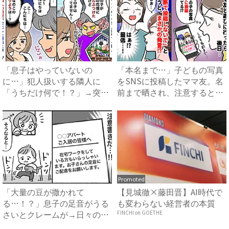
「息子はやっていないの
「本名まで…」子どもの写真
に…」犯人扱いする隣人に
をSNSに投稿したママ友。名
「うちだけ何で！？」→突然
前まで晒され、注意すると
態度を変...
あ...
Promoted
「大量の豆が撒かれて
【見城徹×藤田晋】AI時代で
る…！？」息子の足音がうる
も変わらない経営者の本質
さいとクレームが→日々の嫌
FINCHI on GOETHE
がらせ、...