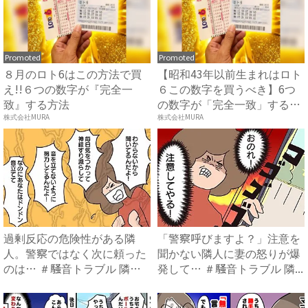
Promoted
Promoted
８月のロト6はこの方法で買
【昭和43年以前生まれはロト
え!!６つの数字が『完全一
６この数字を買うべき】6つ
致』する方法
の数字が「完全一致」する
方...
株式会社MURA
株式会社MURA
過剰反応の危険性がある隣
「警察呼びますよ？」注意を
人。警察ではなく次に頼った
聞かない隣人に妻の怒りが爆
のは… ＃騒音トラブル 隣の
発して… ＃騒音トラブル 隣...
老...