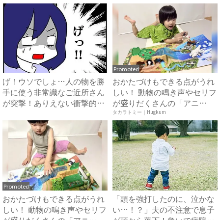
Promoted
げ！ウソでしょ…人の物を勝
おかたづけもできる点がうれ
手に使う非常識なご近所さん
しい！ 動物の鳴き声やセリフ
が突撃！ありえない衝撃的な
が盛りだくさんの「アニ
お...
ア ...
タカラトミー｜Hugkum
Promoted
おかたづけもできる点がうれ
「頭を強打したのに、泣かな
しい！ 動物の鳴き声やセリフ
い…！？」夫の不注意で息子
が盛りだくさんの「アニ
が頭から落下！急いで病院へ