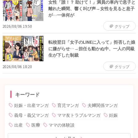
女性「誰！？ 助けて！」満員の車内で息子と
離れた瞬間、響く叫び声→女性を見ると息子
が…一体何が
2026/08/06 19:50
クリップ
ママトピ
転校翌日「女子のLINEに入って」拒否した娘
に嫌がらせ…→担任も動かぬ中、一人の同級
生が下した制裁
2026/08/06 18:20
クリップ
キーワード
妊娠・出産マンガ
育児マンガ
夫婦関係マンガ
義母・義父マンガ
ママ友トラブルマンガ
妊娠
出産
医療
ママの体験談