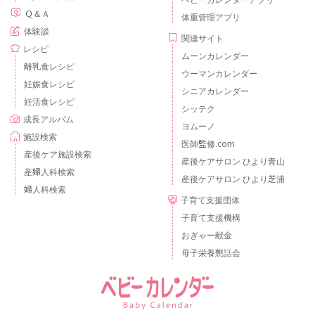
Ｑ＆Ａ
体重管理アプリ
体験談
関連サイト
レシピ
ムーンカレンダー
離乳食レシピ
ウーマンカレンダー
妊娠食レシピ
シニアカレンダー
妊活食レシピ
シッテク
成長アルバム
ヨムーノ
施設検索
医師監修.com
産後ケア施設検索
産後ケアサロン ひより青山
産婦人科検索
産後ケアサロン ひより芝浦
婦人科検索
子育て支援団体
子育て支援機構
おぎゃー献金
母子栄養懇話会