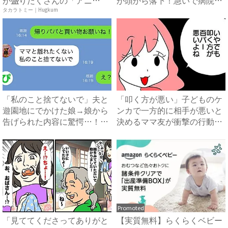
ア ...
向...
タカラトミー｜Hugkum
「私のこと捨てないで」夫と
「叩く方が悪い」子どものケ
遊園地にでかけた娘→娘から
ンカで一方的に相手が悪いと
告げられた内容に驚愕…！｜
決めるママ友が衝撃の行動を
ベ...
...
Promoted
「見ててくださってありがと
【実質無料】らくらくベビー