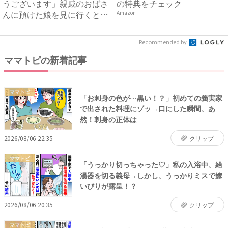
うございます」親戚のおばさ
の特典をチェック
んに預けた娘を見に行くと、
Amazon
恐...
Recommended by
ママトピの新着記事
ママトピ
「お刺身の色が…黒い！？」初めての義実家
で出された料理にゾッ→口にした瞬間、あ
然！刺身の正体は
2026/08/06 22:35
クリップ
ママトピ
「うっかり切っちゃった♡」私の入浴中、給
湯器を切る義母→しかし、うっかりミスで嫁
いびりが露呈！？
2026/08/06 20:35
クリップ
ママトピ