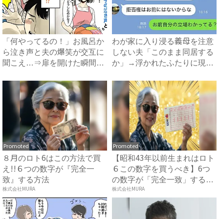
「何やってるの！」お風呂か
わが家に入り浸る義母を注意
ら泣き声と夫の爆笑が交互に
しない夫「このまま同居する
聞こえ…⇒扉を開けた瞬間、
か」→浮かれたふたりに現実
目...
を...
Promoted
Promoted
８月のロト6はこの方法で買
【昭和43年以前生まれはロト
え!!６つの数字が『完全一
６この数字を買うべき】6つ
致』する方法
の数字が「完全一致」する
株式会社MURA
方...
株式会社MURA