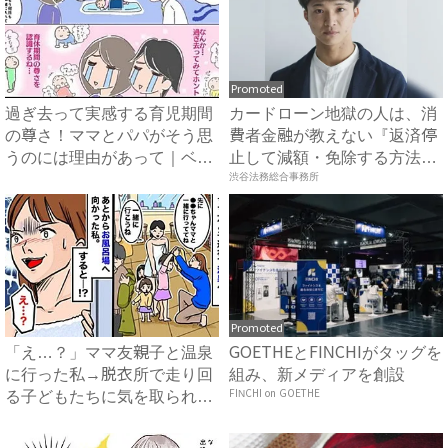
Promoted
過ぎ去って実感する育児期間
カードローン地獄の人は、消
の尊さ！ママとパパがそう思
費者金融が教えない『返済停
うのには理由があって｜ベビ
止して減額・免除する方法』
ー...
で...
渋谷法務総合事務所
Promoted
「え…？」ママ友親子と温泉
GOETHEとFINCHIがタッグを
に行った私→脱衣所で走り回
組み、新メディアを創設
る子どもたちに気を取られ…
FINCHI on GOETHE
恥...