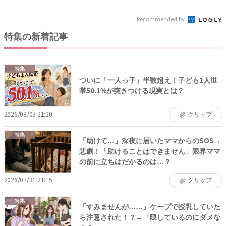
レ...
撃...
Recommended by
特集の新着記事
特集
ついに「一人っ子」半数超え！子ども1人世
帯50.1%が突きつける現実とは？
2026/08/03 21:20
クリップ
特集
「助けて…」深夜に届いたママからのSOS→
悲劇！「助けることはできません」限界ママ
の前に立ちはだかるのは…？
2026/07/31 21:15
クリップ
特集
「すみませんが……」ケープで授乳していた
ら注意された！？→「隠しているのにダメな