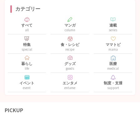
カテゴリー
すべて
マンガ
連載
all
column
series
特集
食・レシピ
ママトピ
special
recipe
mama
暮らし
グッズ
医療
life
goods
medical
イベント
エンタメ
制度・支援
event
entame
support
PICKUP