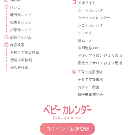
関連サイト
レシピ
ムーンカレンダー
離乳食レシピ
ウーマンカレンダー
妊娠食レシピ
シニアカレンダー
妊活食レシピ
シッテク
成長アルバム
ヨムーノ
施設検索
医師監修.com
産後ケア施設検索
産後ケアサロン ひより青山
産婦人科検索
産後ケアサロン ひより芝浦
婦人科検索
子育て支援団体
子育て支援機構
おぎゃー献金
母子栄養懇話会
ログイン／新規登録