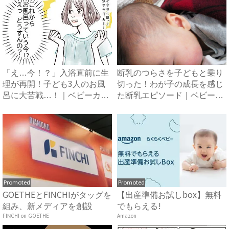
「え…今！？」入浴直前に生
断乳のつらさを子どもと乗り
理が再開！子ども3人のお風
切った！わが子の成長を感じ
呂に大苦戦…！｜ベビーカレ
た断乳エピソード｜ベビーカ
ン...
レ...
Promoted
Promoted
GOETHEとFINCHIがタッグを
【出産準備お試しbox】無料
組み、新メディアを創設
でもらえる!
FINCHI on GOETHE
Amazon