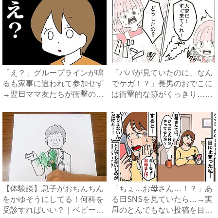
「え？」グループラインが鳴
「パパが見ていたのに、なん
るも家事に追われて参加せず
でケガ！？」長男のおでこに
→翌日ママ友たちが衝撃の行
は衝撃的な跡がくっきり…！
動...
家...
【体験談】息子がおちんちん
「ちょ…お母さん…！？」あ
をかゆそうにしてる！何科を
る日SNSを見ていたら…→実
受診すればいい？｜ベビーカ
母のとんでもない投稿を目