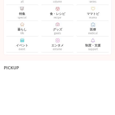
all
column
series
特集
食・レシピ
ママトピ
special
recipe
mama
暮らし
グッズ
医療
life
goods
medical
イベント
エンタメ
制度・支援
event
entame
support
PICKUP