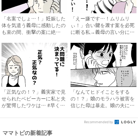
「名案でしょ…！」妊娠した
「えー嫌です…！ムリムリ
体を気遣う義母に感動したの
ぃ！」合い鍵を渡す案を必死
も束の間、衝撃の案に絶
に断る私→義母の言い分にあ
句…！...
然…...
「正気なの！？」義実家で見
「なんてヒドイことをする
せられたベビーカーに私と夫
の！？」娘のモラハラ被害を
が驚愕したワケは… #早く
信じた母は暴走。娘の夫に電
孫...
話を...
Recommended by
ママトピの新着記事