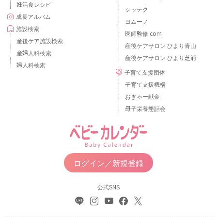
妊活食レシピ
シッテク
成長アルバム
ヨムーノ
施設検索
医師監修.com
産後ケア施設検索
産後ケアサロン ひより青山
産婦人科検索
産後ケアサロン ひより芝浦
婦人科検索
子育て支援団体
子育て支援機構
おぎゃー献金
母子栄養懇話会
ログイン／新規登録
公式SNS