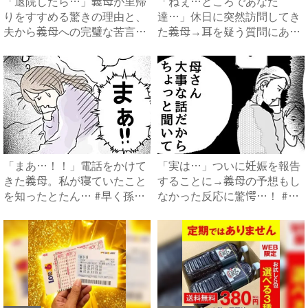
「退院したら…」義母が里帰
「ねぇ…ところであなた
りをすすめる驚きの理由と、
達…」休日に突然訪問してき
夫から義母への完璧な苦言
た義母→耳を疑う質問にあ
#...
然…！ ...
「まあ…！！」電話をかけて
「実は…」ついに妊娠を報告
きた義母。私が寝ていたこと
することに→義母の予想もし
を知ったとたん… #早く孫
なかった反応に驚愕…！ #
が...
早...