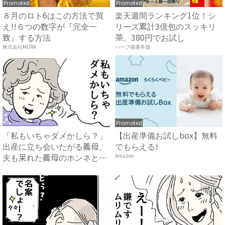
Promoted
Promoted
８月のロト6はこの方法で買
楽天週間ランキング1位！シ
え!!６つの数字が『完全一
リーズ累計3億包のスッキリ
致』する方法
茶。380円でお試し
株式会社MURA
ハーブ健康本舗
Promoted
「私もいちゃダメかしら？」
【出産準備お試しbox】無料
出産に立ち会いたがる義母。
でもらえる!
夫も呆れた義母のホンネと
Amazon
は…...