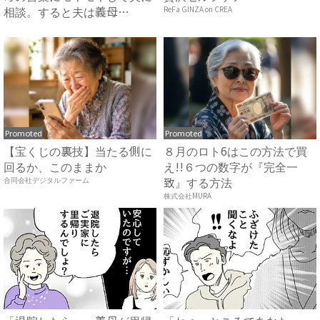
相談。すると夫は義母
ReFa GINZA on CREA
に…！？...
Promoted
Promoted
【宝くじの裏技】当たる側に
８月のロト6はこの方法で買
回るか、このままか
え!!６つの数字が『完全一
致』する方法
合同会社デジタルファーム
株式会社MURA