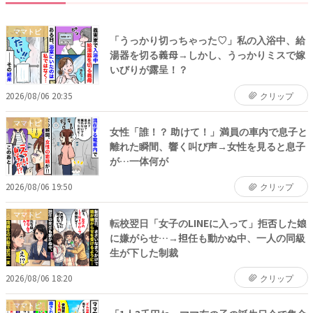
ママトピ
「うっかり切っちゃった♡」私の入浴中、給
湯器を切る義母→しかし、うっかりミスで嫁
いびりが露呈！？
2026/08/06 20:35
クリップ
ママトピ
女性「誰！？ 助けて！」満員の車内で息子と
離れた瞬間、響く叫び声→女性を見ると息子
が…一体何が
2026/08/06 19:50
クリップ
ママトピ
転校翌日「女子のLINEに入って」拒否した娘
に嫌がらせ…→担任も動かぬ中、一人の同級
生が下した制裁
2026/08/06 18:20
クリップ
ママトピ