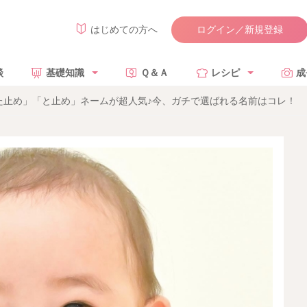
ログイン／新規登録
はじめての方へ
談
基礎知識
Ｑ＆Ａ
レシピ
成
た止め」「と止め」ネームが超人気♪今、ガチで選ばれる名前はコレ！