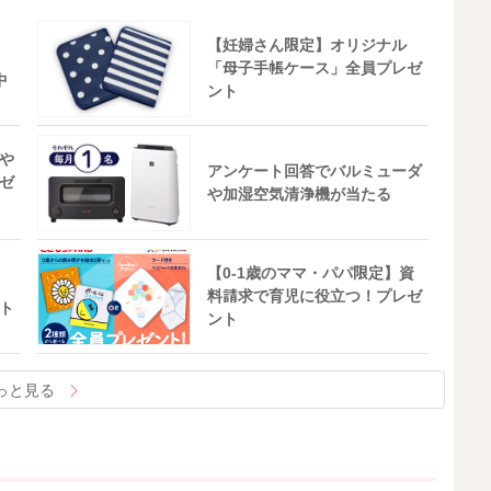
【妊婦さん限定】オリジナル
「母子手帳ケース」全員プレゼ
中
ント
や
アンケート回答でバルミューダ
ゼ
や加湿空気清浄機が当たる
【0-1歳のママ・パパ限定】資
料請求で育児に役立つ！プレゼ
ト
ント
っと見る