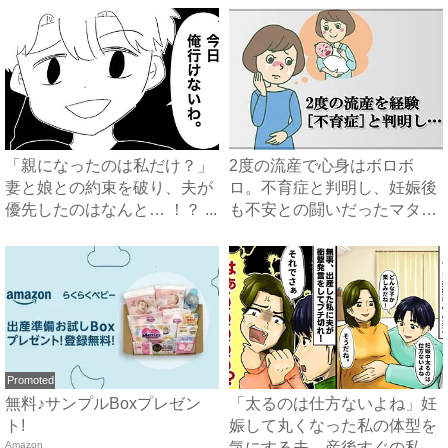
「親になったのは私だけ？」
2度の流産で心身はボロボ
妻と娘との約束を破り、夫が
ロ。不育症と判明し、妊娠後
優先したのはなんと… ！？ ...
も不安との闘いだったマタニ
ティ...
Promoted
無料♪サンプルBoxプレゼン
「太るのは仕方ないよね」妊
ト!
娠して丸くなった私の体型を
Amazon
気にする夫→産後すぐの私に