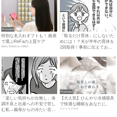
Promoted
特別な名入れギフトも！ 銀座
「取るだけ育休」にしないた
で選ぶReFaの上質ケア
めには！？夫が半年の育休を
ReFa GINZA on CREA
2回取得！事前に伝えておい
て...
Promoted
「楽しい気持ちが台無し」体
【大人気】ひんやり冷感寝具
調不良と出産への不安で苦し
で快適な睡眠をあなたに。
む私→義母からの冷たい言葉
アイリスプラザ
に...