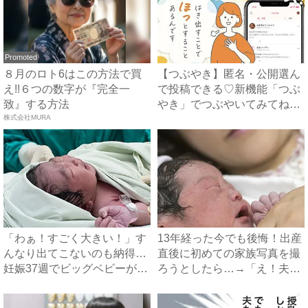
Promoted
８月のロト6はこの方法で買
【つぶやき】匿名・公開選ん
え!!６つの数字が『完全一
で投稿できる♡新機能「つぶ
致』する方法
やき」でつぶやいてみてね！
株式会社MURA
｜...
「わぁ！すごく大きい！」す
13年経った今でも後悔！出産
んなり出てこないのも納得…
直後に初めての家族写真を撮
妊娠37週でビッグベビーが
ろうとしたら…→「え！夫
誕...
が...