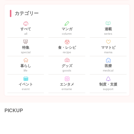
カテゴリー
すべて
マンガ
連載
all
column
series
特集
食・レシピ
ママトピ
special
recipe
mama
暮らし
グッズ
医療
life
goods
medical
イベント
エンタメ
制度・支援
event
entame
support
PICKUP