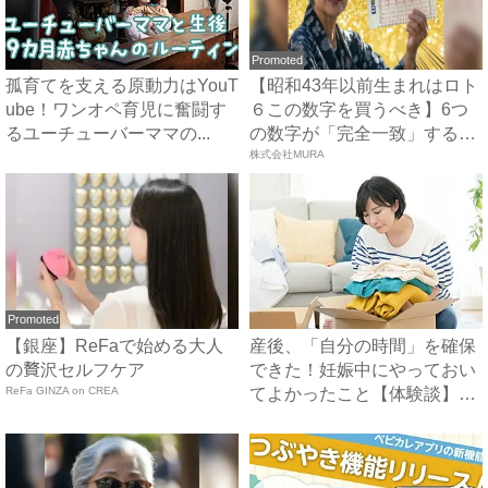
Promoted
孤育てを支える原動力はYouT
【昭和43年以前生まれはロト
ube！ワンオペ育児に奮闘す
６この数字を買うべき】6つ
るユーチューバーママの...
の数字が「完全一致」する
方...
株式会社MURA
Promoted
【銀座】ReFaで始める大人
産後、「自分の時間」を確保
の贅沢セルフケア
できた！妊娠中にやっておい
ReFa GINZA on CREA
てよかったこと【体験談】｜
ベ...