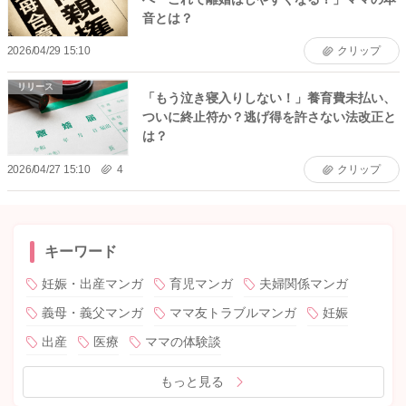
音とは？
2026/04/29 15:10
クリップ
リリース
「もう泣き寝入りしない！」養育費未払い、
ついに終止符か？逃げ得を許さない法改正と
は？
2026/04/27 15:10
4
クリップ
キーワード
妊娠・出産マンガ
育児マンガ
夫婦関係マンガ
義母・義父マンガ
ママ友トラブルマンガ
妊娠
出産
医療
ママの体験談
もっと見る