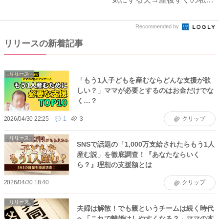
浴...
Recommended by
リリースの新着記事
リリース
「もう1人子どもを産むならどんな支援が欲
しい？」ママが必要とするのはお金だけでな
く…？
2026/04/30 22:25
1
3
クリップ
リリース
SNSで話題の「1,000万支給されたらもう1人
産む説」を徹底調査！『あなたならいく
ら？』理想の支援額とは
2026/04/30 18:40
クリップ
リリース
夫婦は解散！でも親というチームは続く時代
へ「これで離婚はしやすくなる？」ママの本