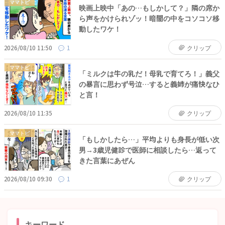
ママトピ
映画上映中「あの…もしかして？」隣の席か
ら声をかけられゾッ！暗闇の中をコソコソ移
動したワケ！
2026/08/10 11:50
1
クリップ
ママトピ
「ミルクは牛の乳だ！母乳で育てろ！」義父
の暴言に思わず号泣…すると義姉が痛快なひ
と言！
2026/08/10 11:35
クリップ
ママトピ
「もしかしたら…」平均よりも身長が低い次
男→3歳児健診で医師に相談したら…返って
きた言葉にあぜん
2026/08/10 09:30
1
クリップ
キーワード