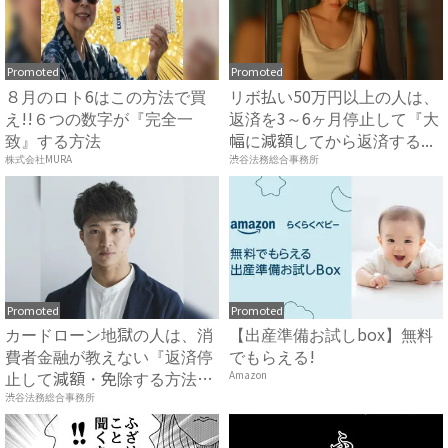
Promoted
Promoted
８月のロト6はこの方法で買
リボ払い50万円以上の人は、
え!!６つの数字が『完全一
返済を3～6ヶ月停止して『大
致』する方法
幅に減額してから返済する...
株式会社MURA
渋谷法務総合事務所
Promoted
Promoted
カードローン地獄の人は、消
【出産準備お試しbox】無料
費者金融が教えない『返済停
でもらえる!
止して減額・免除する方法』
Amazon
で...
渋谷法務総合事務所