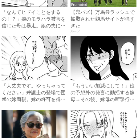
Promoted
「なんてヒドイことをする
【鬼バズ】万馬券ラッシュで
の！？」娘のモラハラ被害を
拡散された競馬サイトが強す
信じた母は暴走。娘の夫に電
ぎた
話を...
ルーツ
「大丈夫です。やっちゃって
「もういい加減にして！」娘
ください」弁護士の登場で困
の予想外の発言に動揺する嫁
惑の嫁両親。嫁の許可を得た
母→その後、嫁母の衝撃行動
母...
で...