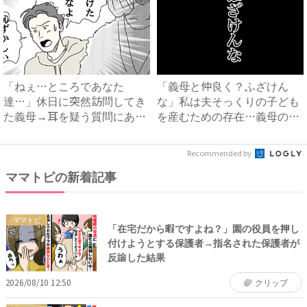
「ねぇ…ところであなた
「義母と仲良く？ふざけん
達…」休日に突然訪問してき
な」私は夫そっくりの子ども
た義母→耳を疑う質問にあ
を産むための存在…義母の企
然…！ ...
みを...
Recommended by
ママトピの新着記事
ママトピ
「在宅だから暇ですよね？」園の役員を押し
付けようとする保護者→指名された保護者が
反論した結果
2026/08/10 12:50
クリップ