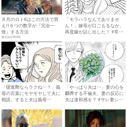
Promoted
８月のロト6はこの方法で買
「モラハラなんてありませ
え!!６つの数字が『完全一
ん！」嫁母が口ごもるなか、
致』する方法
再度嫁が話し出した！ #常識
知...
株式会社MURA
「促進剤ならラクね…？」義
「やっぱり夫は…」妻の心を
母の言葉にモヤモヤして夫に
翻弄する不倫夫。妻の反応に
相談。すると夫は義母
夫は違和感を？ #サレ妻シ
に…！？...
タ...