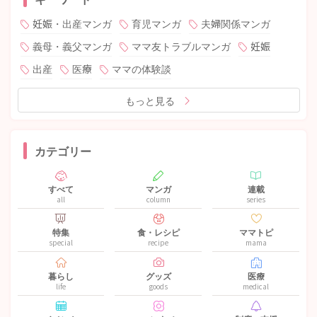
妊娠・出産マンガ
育児マンガ
夫婦関係マンガ
義母・義父マンガ
ママ友トラブルマンガ
妊娠
出産
医療
ママの体験談
もっと見る
カテゴリー
すべて
マンガ
連載
all
column
series
特集
食・レシピ
ママトピ
special
recipe
mama
暮らし
グッズ
医療
life
goods
medical