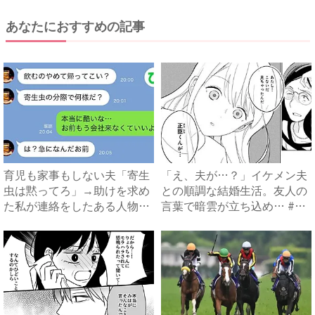
あなたにおすすめの記事
育児も家事もしない夫「寄生
「え、夫が…？」イケメン夫
虫は黙ってろ」→助けを求め
との順調な結婚生活。友人の
た私が連絡をしたある人物と
言葉で暗雲が立ち込め… #
は...
サ...