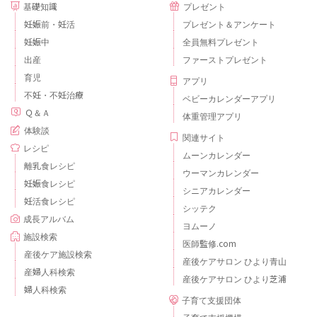
基礎知識
プレゼント
妊娠前・妊活
プレゼント＆アンケート
妊娠中
全員無料プレゼント
出産
ファーストプレゼント
育児
アプリ
不妊・不妊治療
ベビーカレンダーアプリ
Ｑ＆Ａ
体重管理アプリ
体験談
関連サイト
レシピ
ムーンカレンダー
離乳食レシピ
ウーマンカレンダー
妊娠食レシピ
シニアカレンダー
妊活食レシピ
シッテク
成長アルバム
ヨムーノ
施設検索
医師監修.com
産後ケア施設検索
産後ケアサロン ひより青山
産婦人科検索
産後ケアサロン ひより芝浦
婦人科検索
子育て支援団体