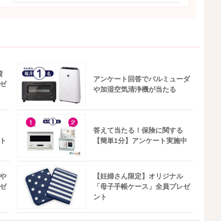
資
アンケート回答でバルミューダ
ゼ
や加湿空気清浄機が当たる
答えて当たる！保険に関する
ト
【簡単1分】アンケート実施中
や
【妊婦さん限定】オリジナル
ゼ
「母子手帳ケース」全員プレゼ
ント