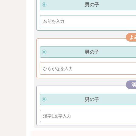
男の子
よ
男の子
男の子