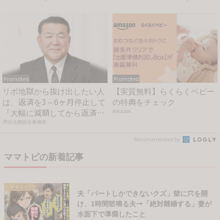
ー
カレン...
Promoted
Promoted
リボ地獄から抜け出したい人
【実質無料】らくらくベビー
は、返済を3～6ヶ月停止して
の特典をチェック
『大幅に減額してから返済
Amazon
す...
渋谷法務総合事務所
Recommended by
ママトピの新着記事
ママトピ
夫「パートしかできないクズ」壁に穴を開
け、1時間怒鳴る夫→「絶対離婚する」妻が
水面下で準備したこと