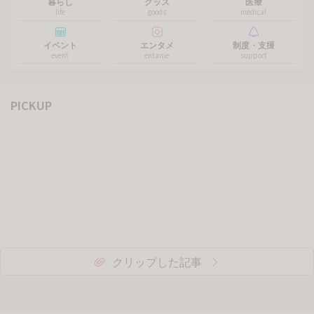
暮らし
グッズ
医療
life
goods
medical
イベント
エンタメ
制度・支援
event
entame
support
PICKUP
クリップした記事