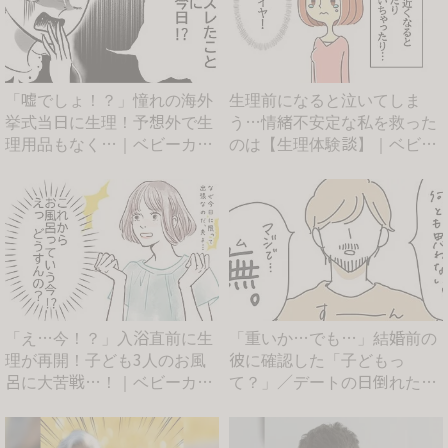
「嘘でしょ！？」憧れの海外
生理前になると泣いてしま
挙式当日に生理！予想外で生
う…情緒不安定な私を救った
理用品もなく…｜ベビーカレ
のは【生理体験談】｜ベビー
ン...
カレ...
「え…今！？」入浴直前に生
「重いか…でも…」結婚前の
理が再開！子ども3人のお風
彼に確認した「子どもっ
呂に大苦戦…！｜ベビーカレ
て？」／デートの日倒れた｜
ン...
ベビー...