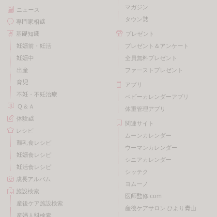
マガジン
ニュース
タウン誌
専門家相談
基礎知識
プレゼント
妊娠前・妊活
プレゼント＆アンケート
妊娠中
全員無料プレゼント
出産
ファーストプレゼント
育児
アプリ
不妊・不妊治療
ベビーカレンダーアプリ
Ｑ＆Ａ
体重管理アプリ
体験談
関連サイト
レシピ
ムーンカレンダー
離乳食レシピ
ウーマンカレンダー
妊娠食レシピ
シニアカレンダー
妊活食レシピ
シッテク
成長アルバム
ヨムーノ
施設検索
医師監修.com
産後ケア施設検索
産後ケアサロン ひより青山
産婦人科検索