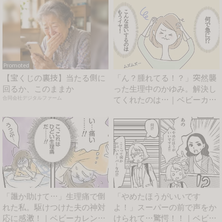
Promoted
【宝くじの裏技】当たる側に
「ん？腫れてる！？」突然襲
回るか、このままか
った生理中のかゆみ。解決し
てくれたのは…｜ベビーカレ
合同会社デジタルファーム
ン...
「誰か助けて…」生理痛で倒
「やめたほうがいいです
れた私。駆けつけた夫の神対
よ！」スーパーの前で声をか
応に感激！｜ベビーカレンダ
けられて…驚愕！！｜ベビー