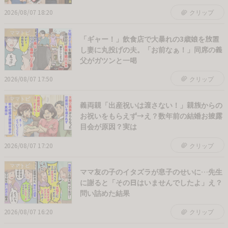
2026/08/07 18:20
クリップ
ママトピ
「ギャー！」飲食店で大暴れの3歳娘を放置
し妻に丸投げの夫。「お前なぁ！」同席の義
父がガツンと一喝
2026/08/07 17:50
クリップ
ママトピ
義両親「出産祝いは渡さない！」親族からの
お祝いをもらえず→え？数年前の結婚お披露
目会が原因？実は
2026/08/07 17:20
クリップ
ママトピ
ママ友の子のイタズラが息子のせいに…先生
に謝ると「その日はいませんでしたよ」え？
問い詰めた結果
2026/08/07 16:20
クリップ