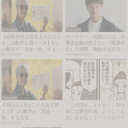
Promoted
Promoted
【昭和43年以前生まれはロト
カードローン地獄の人は、消
６この数字を買うべき】6つ
費者金融が教えない『返済停
の数字が「完全一致」する
止して減額・免除する方法』
方...
で...
株式会社MURA
渋谷法務総合事務所
Promoted
８月のロト6はこの方法で買
「この汚れ、まさか！」目の
え!!６つの数字が『完全一
前には男性社員。どうしても
致』する方法
言い出せなくて…｜ベビーカ
レ...
株式会社MURA