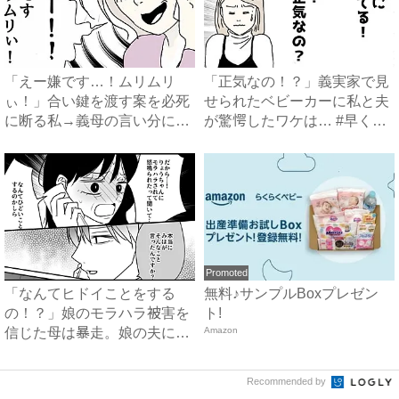
「えー嫌です…！ムリムリ
「正気なの！？」義実家で見
ぃ！」合い鍵を渡す案を必死
せられたベビーカーに私と夫
に断る私→義母の言い分にあ
が驚愕したワケは… #早く
然…...
孫...
Promoted
「なんてヒドイことをする
無料♪サンプルBoxプレゼン
の！？」娘のモラハラ被害を
ト!
信じた母は暴走。娘の夫に電
Amazon
話を...
Recommended by