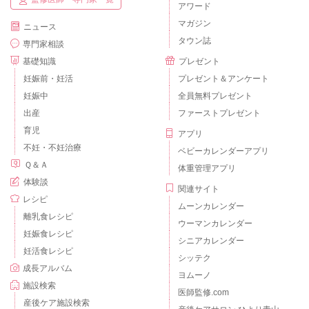
アワード
マガジン
ニュース
タウン誌
専門家相談
基礎知識
プレゼント
妊娠前・妊活
プレゼント＆アンケート
妊娠中
全員無料プレゼント
出産
ファーストプレゼント
育児
アプリ
不妊・不妊治療
ベビーカレンダーアプリ
Ｑ＆Ａ
体重管理アプリ
体験談
関連サイト
レシピ
ムーンカレンダー
離乳食レシピ
ウーマンカレンダー
妊娠食レシピ
シニアカレンダー
妊活食レシピ
シッテク
成長アルバム
ヨムーノ
施設検索
医師監修.com
産後ケア施設検索