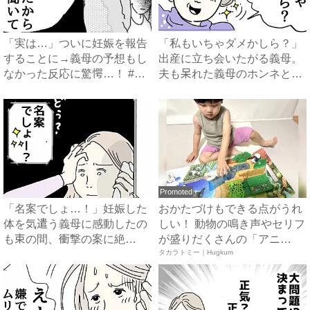
「実は…」ついに妊娠を報告
「私もいちゃダメかしら？」
することに→義母の予想もし
出産に立ち会いたがる義母。
なかった反応に驚愕…！ #
夫も呆れた義母のホンネと
早...
は…...
Promoted
「名案でしょ…！」妊娠した
おかたづけもできる点がうれ
体を気遣う義母に感動したの
しい！ 動物の鳴き声やセリフ
も束の間、衝撃の案に絶
が盛りだくさんの「アニ
句…！...
ア ...
タカラトミー｜Hugkum