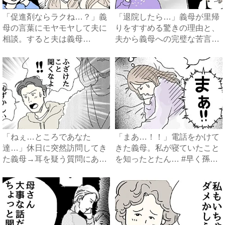
「促進剤ならラクね…？」義
「退院したら…」義母が里帰
母の言葉にモヤモヤして夫に
りをすすめる驚きの理由と、
相談。すると夫は義母
夫から義母への完璧な苦言
に…！？...
#...
「ねぇ…ところであなた
「まあ…！！」電話をかけて
達…」休日に突然訪問してき
きた義母。私が寝ていたこと
た義母→耳を疑う質問にあ
を知ったとたん… #早く孫
然…！ ...
が...