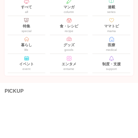
すべて
マンガ
連載
all
column
series
特集
食・レシピ
ママトピ
special
recipe
mama
暮らし
グッズ
医療
life
goods
medical
イベント
エンタメ
制度・支援
event
entame
support
PICKUP