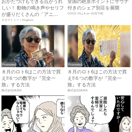
おかたづけもできる点がうれ
全国の絶景ポイントにサウナ
しい！ 動物の鳴き声やセリフ
付きのシェア別荘を展開
が盛りだくさんの「アニ
COCO VILLA on GOETHE
ア ...
タカラトミー｜Hugkum
Promoted
Promoted
８月のロト6はこの方法で買
８月のロト6はこの方法で買
え!!６つの数字が『完全一
え!!６つの数字が『完全一
致』する方法
致』する方法
株式会社MURA
株式会社MURA