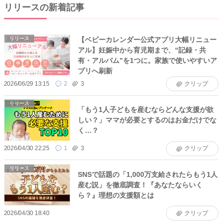
リリースの新着記事
【ベビーカレンダー公式アプリ大幅リニュー
リリース
アル】妊娠中から育児期まで、“記録・共
有・アルバム”を1つに。家族で使いやすいア
プリへ刷新
2026/06/29 13:15
2
3
クリップ
リリース
「もう1人子どもを産むならどんな支援が欲
しい？」ママが必要とするのはお金だけでな
く…？
2026/04/30 22:25
1
3
クリップ
リリース
SNSで話題の「1,000万支給されたらもう1人
産む説」を徹底調査！『あなたならいく
ら？』理想の支援額とは
2026/04/30 18:40
クリップ