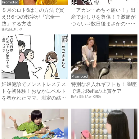
Promoted
８月のロト6はこの方法で買
「アカン…めちゃ痛い！」出
え!!６つの数字が『完全一
産でおしりを負傷！？激痛が
致』する方法
つらい⇒数日後まさかの…
#...
株式会社MURA
Promoted
妊婦健診でノンストレステス
特別な名入れギフトも！ 銀座
トを初体験！おなかにベルト
で選ぶReFaの上質ケア
を巻かれたママ。測定の結果
ReFa GINZA on CREA
は...