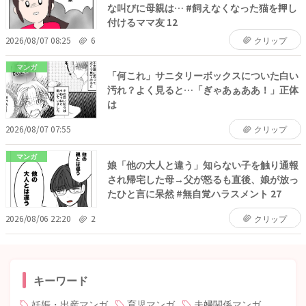
な叫びに母親は… #飼えなくなった猫を押し
付けるママ友 12
2026/08/07 08:25
6
クリップ
マンガ
「何これ」サニタリーボックスについた白い
汚れ？よく見ると…「ぎゃあぁああ！」正体
は
2026/08/07 07:55
クリップ
マンガ
娘「他の大人と違う」知らない子を触り通報
され帰宅した母→父が怒るも直後、娘が放っ
たひと言に呆然 #無自覚ハラスメント 27
2026/08/06 22:20
2
クリップ
キーワード
妊娠・出産マンガ
育児マンガ
夫婦関係マンガ