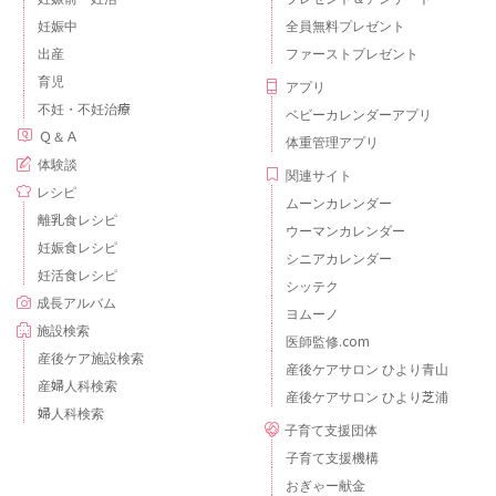
妊娠中
全員無料プレゼント
出産
ファーストプレゼント
育児
アプリ
不妊・不妊治療
ベビーカレンダーアプリ
Ｑ＆Ａ
体重管理アプリ
体験談
関連サイト
レシピ
ムーンカレンダー
離乳食レシピ
ウーマンカレンダー
妊娠食レシピ
シニアカレンダー
妊活食レシピ
シッテク
成長アルバム
ヨムーノ
施設検索
医師監修.com
産後ケア施設検索
産後ケアサロン ひより青山
産婦人科検索
産後ケアサロン ひより芝浦
婦人科検索
子育て支援団体
子育て支援機構
おぎゃー献金