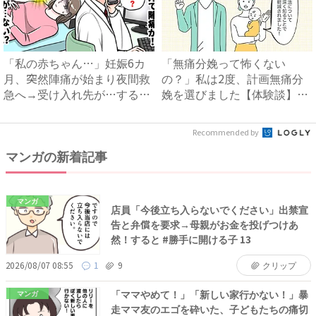
「私の赤ちゃん…」妊娠6カ
「無痛分娩って怖くない
月、突然陣痛が始まり夜間救
の？」私は2度、計画無痛分
急へ→受け入れ先が…すると
娩を選びました【体験談】｜
医...
ベビー...
Recommended by
マンガの新着記事
マンガ
店員「今後立ち入らないでください」出禁宣
告と弁償を要求→母親がお金を投げつけあ
然！すると #勝手に開ける子 13
2026/08/07 08:55
1
9
クリップ
「ママやめて！」「新しい家行かない！」暴
マンガ
走ママ友のエゴを砕いた、子どもたちの痛切