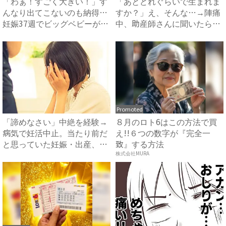
「わぁ！すごく大きい！」す
「あとどれぐらいで生まれま
んなり出てこないのも納得…
すか？」え、そんな…→陣痛
妊娠37週でビッグベビーが
中、助産師さんに聞いたら衝
誕...
撃...
Promoted
「諦めなさい」中絶を経験→
８月のロト6はこの方法で買
病気で妊活中止。当たり前だ
え!!６つの数字が『完全一
と思っていた妊娠・出産、現
致』する方法
実...
株式会社MURA