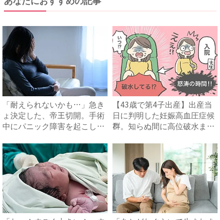
「耐えられないかも…」急き
【43歳で第4子出産】出産当
ょ決定した、帝王切開。手術
日に判明した妊娠高血圧症候
中にパニック障害を起こしか
群。知らぬ間に高位破水ま
け...
で...