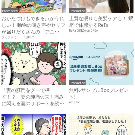
Promoted
Promoted
おかたづけもできる点がうれ
上質な眠りも美髪ケアも！ 銀
しい！ 動物の鳴き声やセリフ
座で体感するReFa
が盛りだくさんの「アニ
ReFa GINZA on CREA
ア ...
タカラトミー｜Hugkum
Promoted
「妻の肛門をグーで押
無料♪サンプルBoxプレゼン
す！？」妻の陣痛vs夫！痛み
ト!
に悶える妻のサポートを続け
Amazon
て8時...