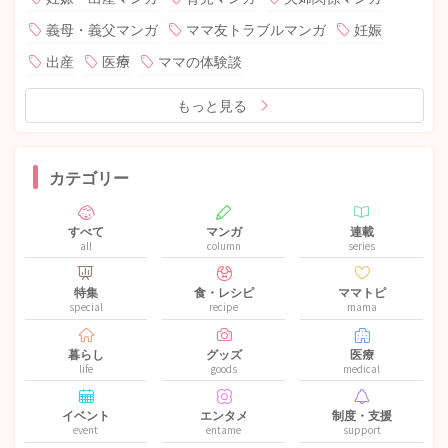
義母・義父マンガ
ママ友トラブルマンガ
妊娠
出産
医療
ママの体験談
もっと見る
カテゴリー
すべて
マンガ
連載
all
column
series
特集
食・レシピ
ママトピ
special
recipe
mama
暮らし
グッズ
医療
life
goods
medical
イベント
エンタメ
制度・支援
event
entame
support