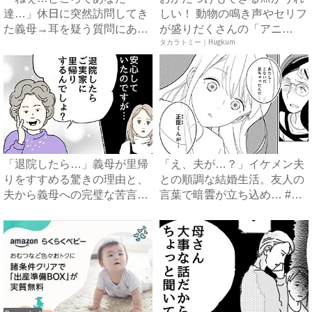
達…」休日に突然訪問してき
しい！ 動物の鳴き声やセリフ
た義母→耳を疑う質問にあ
が盛りだくさんの「アニ
然…！ ...
ア ...
タカラトミー｜Hugkum
「退院したら…」義母が里帰
「え、夫が…？」イケメン夫
りをすすめる驚きの理由と、
との順調な結婚生活。友人の
夫から義母への完璧な苦言
言葉で暗雲が立ち込め… #
#...
サ...