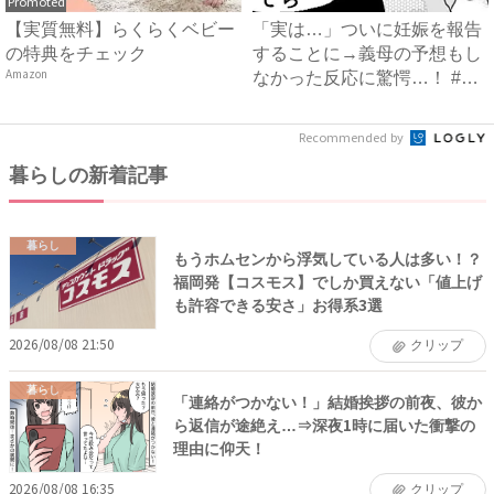
Promoted
【実質無料】らくらくベビー
「実は…」ついに妊娠を報告
の特典をチェック
することに→義母の予想もし
Amazon
なかった反応に驚愕…！ #
早...
Recommended by
暮らしの新着記事
暮らし
もうホムセンから浮気している人は多い！？
福岡発【コスモス】でしか買えない「値上げ
も許容できる安さ」お得系3選
2026/08/08 21:50
クリップ
暮らし
「連絡がつかない！」結婚挨拶の前夜、彼か
ら返信が途絶え…⇒深夜1時に届いた衝撃の
理由に仰天！
2026/08/08 16:35
クリップ