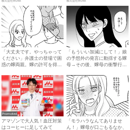
株式会社MURA
株式会社MURA
「大丈夫です。やっちゃって
「もういい加減にして！」娘
ください」弁護士の登場で困
の予想外の発言に動揺する嫁
惑の嫁両親。嫁の許可を得た
母→その後、嫁母の衝撃行動
母...
で...
Promoted
アマゾンで大人気！血圧対策
「モラハラなんてありませ
はコーヒーに足してみて
ん！」嫁母が口ごもるなか、