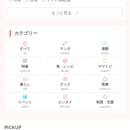
もっと見る
カテゴリー
すべて
マンガ
連載
all
column
series
特集
食・レシピ
ママトピ
special
recipe
mama
暮らし
グッズ
医療
life
goods
medical
イベント
エンタメ
制度・支援
event
entame
support
PICKUP