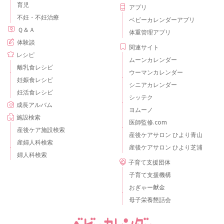
育児
アプリ
不妊・不妊治療
ベビーカレンダーアプリ
Ｑ＆Ａ
体重管理アプリ
体験談
関連サイト
レシピ
ムーンカレンダー
離乳食レシピ
ウーマンカレンダー
妊娠食レシピ
シニアカレンダー
妊活食レシピ
シッテク
成長アルバム
ヨムーノ
施設検索
医師監修.com
産後ケア施設検索
産後ケアサロン ひより青山
産婦人科検索
産後ケアサロン ひより芝浦
婦人科検索
子育て支援団体
子育て支援機構
おぎゃー献金
母子栄養懇話会