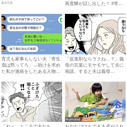
森永乳業
再度嫁が話し出した！ #常識
知...
育児も家事もしない夫「寄生
「促進剤ならラクね…？」義
虫は黙ってろ」→助けを求め
母の言葉にモヤモヤして夫に
た私が連絡をしたある人物と
相談。すると夫は義母
は...
に…！？...
Promoted
「ねぇ…ところであなた
おかたづけもできる点がうれ