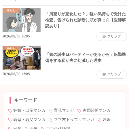
暮らし
「肩凝りが悪化した？」軽い気持ちで受けた
検査。告げられた診断に頭が真っ白【医師解
説あり】
2026/08/08 16:05
クリップ
暮らし
「妹の誕生日パーティーがあるから」転勤準
備をする私が夫に幻滅した理由
2026/08/08 15:05
クリップ
キーワード
妊娠・出産マンガ
育児マンガ
夫婦関係マンガ
義母・義父マンガ
ママ友トラブルマンガ
妊娠
出産
医療
ママの体験談