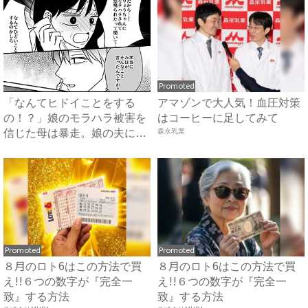
Promoted
「なんてヒドイことをする
アマゾンで大人気！血圧対策
の！？」娘のモラハラ被害を
はコーヒーに足してみて
信じた母は暴走。娘の夫に電
森永乳業
話を...
Promoted
Promoted
８月のロト6はこの方法で買
８月のロト6はこの方法で買
え!!６つの数字が『完全一
え!!６つの数字が『完全一
致』する方法
致』する方法