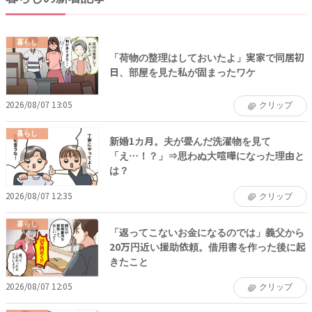
暮らし
「荷物の整理はしておいたよ」実家で同居初
日、部屋を見た私が固まったワケ
2026/08/07 13:05
クリップ
暮らし
新婚1カ月。夫が畳んだ洗濯物を見て
「え…！？」⇒思わぬ大喧嘩になった理由と
は？
2026/08/07 12:35
クリップ
暮らし
「返ってこないお金になるのでは」義父から
20万円近い援助依頼。借用書を作った後に起
きたこと
2026/08/07 12:05
クリップ