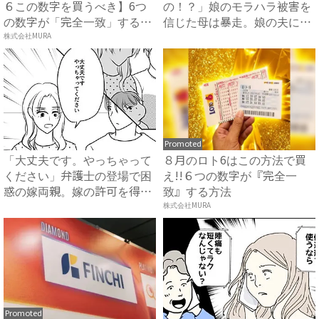
６この数字を買うべき】6つ
の！？」娘のモラハラ被害を
の数字が「完全一致」する
信じた母は暴走。娘の夫に電
方...
株式会社MURA
話を...
Promoted
「大丈夫です。やっちゃって
８月のロト6はこの方法で買
ください」弁護士の登場で困
え!!６つの数字が『完全一
惑の嫁両親。嫁の許可を得た
致』する方法
母...
株式会社MURA
Promoted