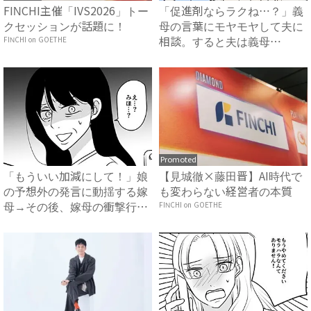
FINCHI主催「IVS2026」トー
「促進剤ならラクね…？」義
クセッションが話題に！
母の言葉にモヤモヤして夫に
FINCHI on GOETHE
相談。すると夫は義母
に…！？...
Promoted
「もういい加減にして！」娘
【見城徹×藤田晋】AI時代で
の予想外の発言に動揺する嫁
も変わらない経営者の本質
母→その後、嫁母の衝撃行動
FINCHI on GOETHE
で...