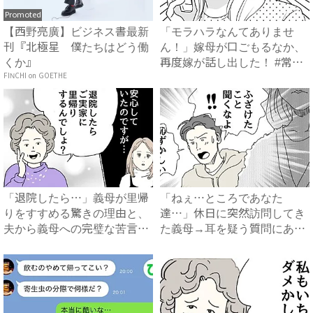
Promoted
【西野亮廣】ビジネス書最新
「モラハラなんてありませ
刊『北極星 僕たちはどう働
ん！」嫁母が口ごもるなか、
くか』
再度嫁が話し出した！ #常識
FINCHI on GOETHE
知...
「退院したら…」義母が里帰
「ねぇ…ところであなた
りをすすめる驚きの理由と、
達…」休日に突然訪問してき
夫から義母への完璧な苦言
た義母→耳を疑う質問にあ
#...
然…！ ...