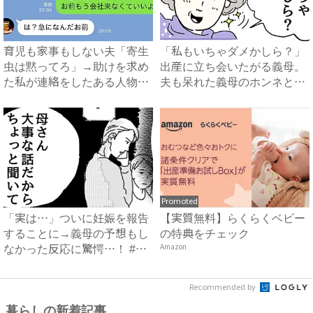
育児も家事もしない夫「寄生
「私もいちゃダメかしら？」
虫は黙ってろ」→助けを求め
出産に立ち会いたがる義母。
た私が連絡をしたある人物と
夫も呆れた義母のホンネと
は...
は…...
Promoted
「実は…」ついに妊娠を報告
【実質無料】らくらくベビー
することに→義母の予想もし
の特典をチェック
なかった反応に驚愕…！ #
Amazon
早...
Recommended by
暮らしの新着記事