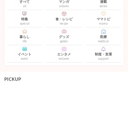
すべて
マンガ
連載
all
column
series
特集
食・レシピ
ママトピ
special
recipe
mama
暮らし
グッズ
医療
life
goods
medical
イベント
エンタメ
制度・支援
event
entame
support
PICKUP