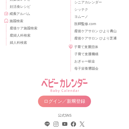
シニアカレンダー
妊活食レシピ
シッテク
成長アルバム
ヨムーノ
施設検索
医師監修.com
産後ケア施設検索
産後ケアサロン ひより青山
産婦人科検索
産後ケアサロン ひより芝浦
婦人科検索
子育て支援団体
子育て支援機構
おぎゃー献金
母子栄養懇話会
ログイン／新規登録
公式SNS