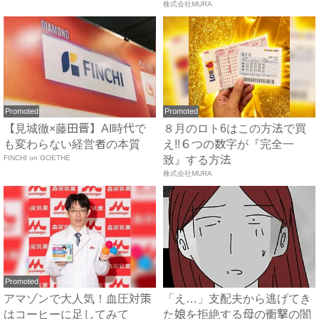
室...
株式会社MURA
Promoted
Promoted
【見城徹×藤田晋】AI時代で
８月のロト6はこの方法で買
も変わらない経営者の本質
え!!６つの数字が『完全一
FINCHI on GOETHE
致』する方法
株式会社MURA
Promoted
アマゾンで大人気！血圧対策
「え…」支配夫から逃げてき
はコーヒーに足してみて
た娘を拒絶する母の衝撃の闇