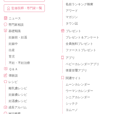
名前ランキング検索
監修医師・専門家一覧
アワード
マガジン
ニュース
タウン誌
専門家相談
基礎知識
プレゼント
妊娠前・妊活
プレゼント＆アンケート
妊娠中
全員無料プレゼント
出産
ファーストプレゼント
育児
アプリ
不妊・不妊治療
ベビーカレンダーアプリ
Ｑ＆Ａ
体重管理アプリ
体験談
関連サイト
レシピ
ムーンカレンダー
離乳食レシピ
ウーマンカレンダー
妊娠食レシピ
シニアカレンダー
妊活食レシピ
シッテク
成長アルバム
ヨムーノ
施設検索