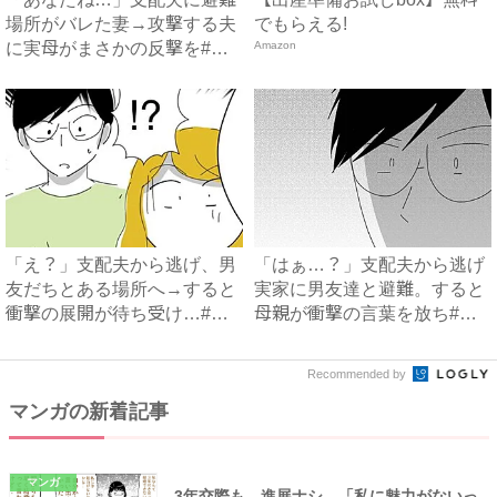
場所がバレた妻→攻撃する夫
でもらえる!
に実母がまさかの反撃を#ハ
Amazon
イ...
「え？」支配夫から逃げ、男
「はぁ…？」支配夫から逃げ
友だちとある場所へ→すると
実家に男友達と避難。すると
衝撃の展開が待ち受け…#ハ
母親が衝撃の言葉を放ち#ハ
イ...
イ...
Recommended by
マンガの新着記事
マンガ
3年交際も…進展ナシ。「私に魅力がないっ