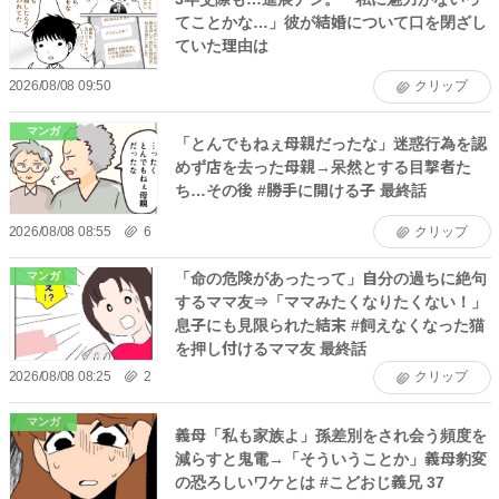
てことかな…」彼が結婚について口を閉ざし
ていた理由は
2026/08/08 09:50
クリップ
マンガ
「とんでもねぇ母親だったな」迷惑行為を認
めず店を去った母親→呆然とする目撃者た
ち…その後 #勝手に開ける子 最終話
2026/08/08 08:55
6
クリップ
「命の危険があったって」自分の過ちに絶句
マンガ
するママ友⇒「ママみたくなりたくない！」
息子にも見限られた結末 #飼えなくなった猫
を押し付けるママ友 最終話
2026/08/08 08:25
2
クリップ
マンガ
義母「私も家族よ」孫差別をされ会う頻度を
減らすと鬼電→「そういうことか」義母豹変
の恐ろしいワケとは #こどおじ義兄 37