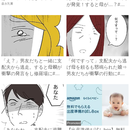
森永乳業
が発覚！すると母が…？#ハ
イ...
「え？」男友だちと一緒に支
「何ですって」支配夫から逃
配夫から逃走。すると母親が
げ母を頼るも怒鳴られた娘⇒
衝撃の発言をし修羅場に#ハ
男友だちが衝撃の行動に#ハ
イ...
イ...
Promoted
「あなたね…」支配夫に避難
【出産準備お試しbox】無料