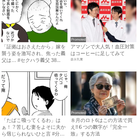
Promoted
「証拠はおさえたから」嫁を
アマゾンで大人気！血圧対策
襲う姿を激写され、焦った義
はコーヒーに足してみて
父は… #セクハラ義父 38...
森永乳業
Promoted
「たばこ吸ってくるわ」は
８月のロト6はこの方法で買
ぁ！？苦しむ妻をよそに夫か
え!!６つの数字が『完全一
ら信じられないひと言 #分娩
致』する方法