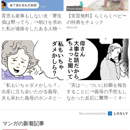
Promoted
育児も家事もしない夫「寄生
【実質無料】らくらくベビー
虫は黙ってろ」→助けを求め
の特典をチェック
た私が連絡をしたある人物と
Amazon
は...
「私もいちゃダメかしら？」
「実は…」ついに妊娠を報告
出産に立ち会いたがる義母。
することに→義母の予想もし
夫も呆れた義母のホンネと
なかった反応に驚愕…！ #
は…...
早...
Recommended by
マンガの新着記事