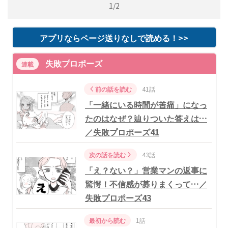
1/2
アプリならページ送りなしで読める！>>
失敗プロポーズ
連載
前の話を読む
41話
「一緒にいる時間が苦痛」になっ
たのはなぜ？辿りついた答えは…
／失敗プロポーズ41
次の話を読む
43話
「え？ない？」営業マンの返事に
驚愕！不信感が募りまくって…／
失敗プロポーズ43
最初から読む
1話