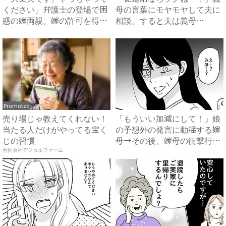
ください」弁護士の登場で困
母の言葉にモヤモヤして夫に
惑の嫁両親。嫁の許可を得た
相談。すると夫は義母
母...
に…！？...
Promoted
売り場じゃ教えてくれない！
「もういい加減にして！」娘
当たる人だけがやってる宝く
の予想外の発言に動揺する嫁
じの習慣
母→その後、嫁母の衝撃行動
で...
合同会社デジタルファーム