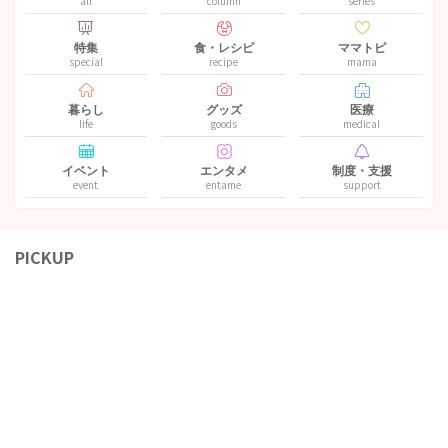
all
column
series
特集
食・レシピ
ママトピ
special
recipe
mama
暮らし
グッズ
医療
life
goods
medical
イベント
エンタメ
制度・支援
event
entame
support
PICKUP