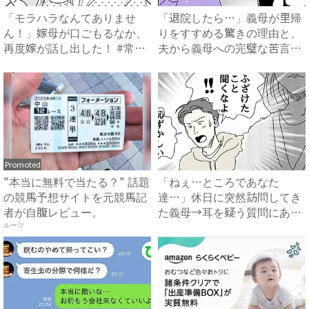
「モラハラなんてありませ
「退院したら…」義母が里帰
ん！」嫁母が口ごもるなか、
りをすすめる驚きの理由と、
再度嫁が話し出した！ #常識
夫から義母への完璧な苦言
知...
#...
Promoted
"本当に無料で当たる？" 話題
「ねぇ…ところであなた
の競馬予想サイトを元競馬記
達…」休日に突然訪問してき
者が自腹レビュー。
た義母→耳を疑う質問にあ
然…！ ...
ルーツ