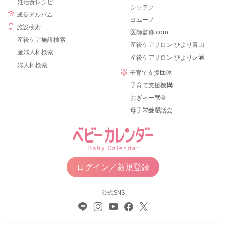
妊活食レシピ
シッテク
成長アルバム
ヨムーノ
施設検索
医師監修.com
産後ケア施設検索
産後ケアサロン ひより青山
産婦人科検索
産後ケアサロン ひより芝浦
婦人科検索
子育て支援団体
子育て支援機構
おぎゃー献金
母子栄養懇話会
ログイン／新規登録
公式SNS