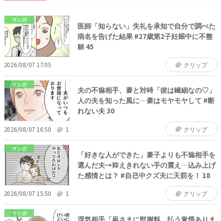
マンガ
医師「知らない」失礼を承知で自分で調べた
病名を告げた結果 #27歳第2子妊娠中に不整
脈 45
2026/08/07 17:05
クリップ
マンガ
夫の不倫相手、妻と対峙「彼は繊細なの♡」
人の夫を知った風に…妻はモヤモヤして #断
れない夫 30
2026/08/07 16:50
1
クリップ
マンガ
「好きな人ができた」妻子よりも不倫相手を
選んだ夫→抑えきれない手の震え…込み上げ
た感情とは？ #自己中クズ夫に天罰を！ 18
2026/08/07 15:50
1
クリップ
マンガ
浮気相手「奥さまに慰謝料、払う覚悟ありま