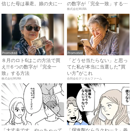
信じた母は暴走。娘の夫に電
の数字が「完全一致」する
話を...
方...
株式会社MURA
Promoted
Promoted
８月のロト6はこの方法で買
「どうせ当たらない」と思っ
え!!６つの数字が『完全一
てた私が本当に当選した“買
致』する方法
い方”がこれ
株式会社MURA
合同会社デジタルファーム
「大丈夫です。やっちゃって
「促進剤ならラクね…？」義