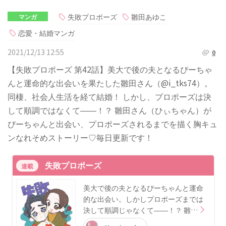
失敗プロポーズ
雛田あゆこ
マンガ
恋愛・結婚マンガ
2021/12/13 12:55
0
【失敗プロポーズ 第42話】美大で後の夫となるぴーちゃ
んと運命的な出会いを果たした雛田さん（@i_tks74）。
同棲、社会人生活を経て結婚！ しかし、プロポーズは決
して順調ではなくて――！？ 雛田さん（ひぃちゃん）が
ぴーちゃんと出会い、プロポーズされるまでを描く胸キュ
ンなれそめストーリー♡毎日更新です！
失敗プロポーズ
連載
美大で後の夫となるぴーちゃんと運命
的な出会い。しかしプロポーズまでは
決して順調じゃなくて――！？ 雛…