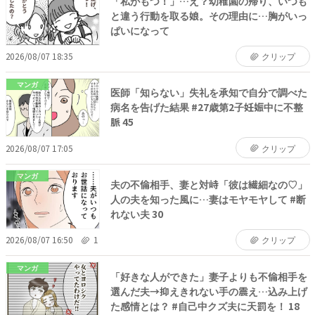
「私がもつ！」…え？幼稚園の帰り、いつも
と違う行動を取る娘。その理由に…胸がいっ
ぱいになって
2026/08/07 18:35
クリップ
マンガ
医師「知らない」失礼を承知で自分で調べた
病名を告げた結果 #27歳第2子妊娠中に不整
脈 45
2026/08/07 17:05
クリップ
マンガ
夫の不倫相手、妻と対峙「彼は繊細なの♡」
人の夫を知った風に…妻はモヤモヤして #断
れない夫 30
2026/08/07 16:50
1
クリップ
マンガ
「好きな人ができた」妻子よりも不倫相手を
選んだ夫→抑えきれない手の震え…込み上げ
た感情とは？ #自己中クズ夫に天罰を！ 18