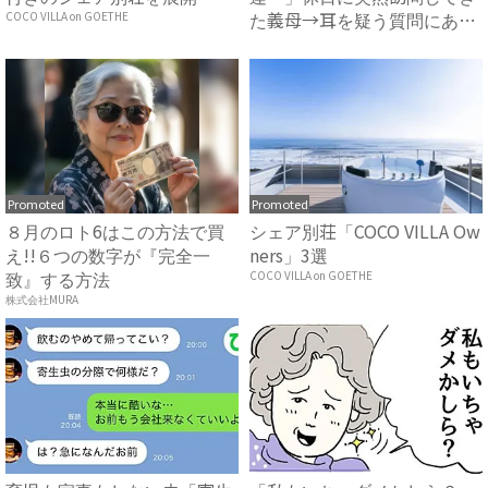
た義母→耳を疑う質問にあ
COCO VILLA on GOETHE
然…！ ...
Promoted
Promoted
８月のロト6はこの方法で買
シェア別荘「COCO VILLA Ow
え!!６つの数字が『完全一
ners」3選
致』する方法
COCO VILLA on GOETHE
株式会社MURA