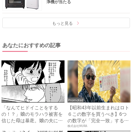
浄機が当たる
もっと見る
あなたにおすすめの記事
Promoted
「なんてヒドイことをする
【昭和43年以前生まれはロト
の！？」娘のモラハラ被害を
６この数字を買うべき】6つ
信じた母は暴走。娘の夫に電
の数字が「完全一致」する
話を...
方...
株式会社MURA