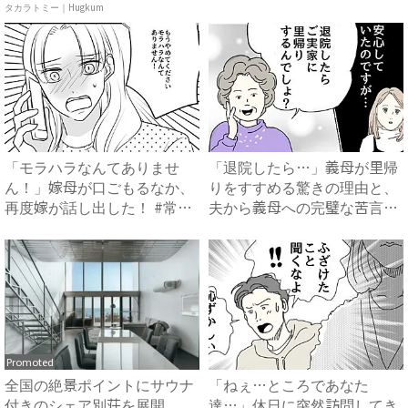
ア ...
で...
タカラトミー｜Hugkum
「モラハラなんてありませ
「退院したら…」義母が里帰
ん！」嫁母が口ごもるなか、
りをすすめる驚きの理由と、
再度嫁が話し出した！ #常識
夫から義母への完璧な苦言
知...
#...
Promoted
全国の絶景ポイントにサウナ
「ねぇ…ところであなた
付きのシェア別荘を展開
達…」休日に突然訪問してき