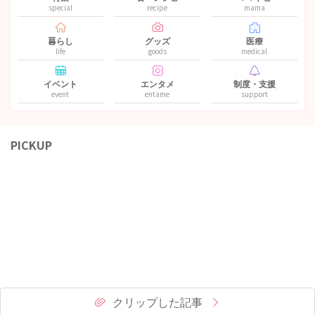
special
recipe
mama
暮らし
グッズ
医療
life
goods
medical
イベント
エンタメ
制度・支援
event
entame
support
PICKUP
クリップした記事