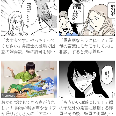
「大丈夫です。やっちゃって
「促進剤ならラクね…？」義
ください」弁護士の登場で困
母の言葉にモヤモヤして夫に
惑の嫁両親。嫁の許可を得た
相談。すると夫は義母
母...
に…！？...
Promoted
おかたづけもできる点がうれ
「もういい加減にして！」娘
しい！ 動物の鳴き声やセリフ
の予想外の発言に動揺する嫁
が盛りだくさんの「アニ
母→その後、嫁母の衝撃行動