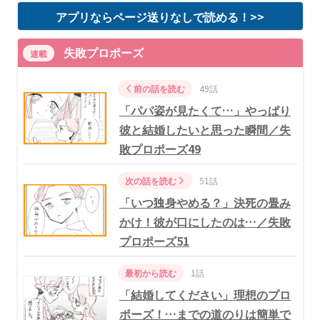
アプリならページ送りなしで読める！>>
失敗プロポーズ
連載
前の話を読む
49話
「パパ姿が見たくて…」やっぱり
彼と結婚したいと思った瞬間／失
敗プロポーズ49
次の話を読む
51話
「いつ独身やめる？」決死の畳み
かけ！彼が口にしたのは…／失敗
プロポーズ51
最初から読む
1話
「結婚してください」理想のプロ
ポーズ！…までの道のりは簡単で