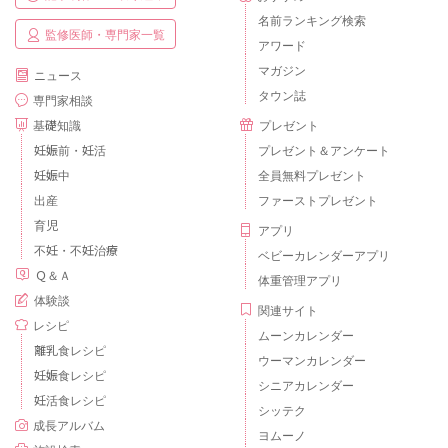
名前ランキング検索
監修医師・専門家一覧
アワード
マガジン
ニュース
タウン誌
専門家相談
基礎知識
プレゼント
妊娠前・妊活
プレゼント＆アンケート
妊娠中
全員無料プレゼント
出産
ファーストプレゼント
育児
アプリ
不妊・不妊治療
ベビーカレンダーアプリ
Ｑ＆Ａ
体重管理アプリ
体験談
関連サイト
レシピ
ムーンカレンダー
離乳食レシピ
ウーマンカレンダー
妊娠食レシピ
シニアカレンダー
妊活食レシピ
シッテク
成長アルバム
ヨムーノ