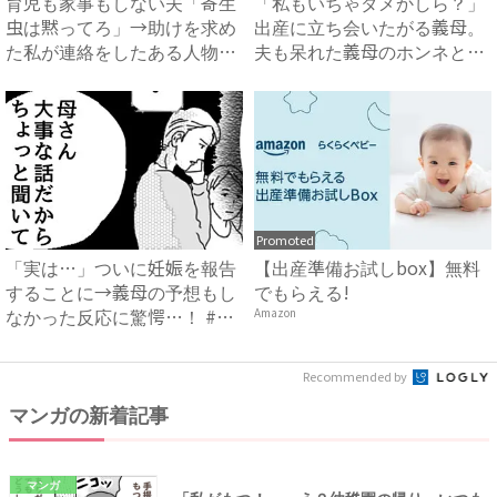
育児も家事もしない夫「寄生
「私もいちゃダメかしら？」
虫は黙ってろ」→助けを求め
出産に立ち会いたがる義母。
た私が連絡をしたある人物と
夫も呆れた義母のホンネと
は...
は…...
Promoted
「実は…」ついに妊娠を報告
【出産準備お試しbox】無料
することに→義母の予想もし
でもらえる!
なかった反応に驚愕…！ #
Amazon
早...
Recommended by
マンガの新着記事
マンガ