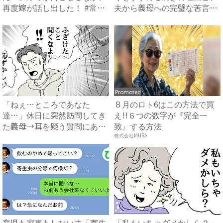
再度嫁が話し出した！ #常識
夫から義母への完璧な苦言
知...
#...
Promoted
「ねぇ…ところであなた
８月のロト6はこの方法で買
達…」休日に突然訪問してき
え!!６つの数字が『完全一
た義母→耳を疑う質問にあ
致』する方法
然…！ ...
株式会社MURA
育児も家事もしない夫「寄生
「私もいちゃダメかしら？」