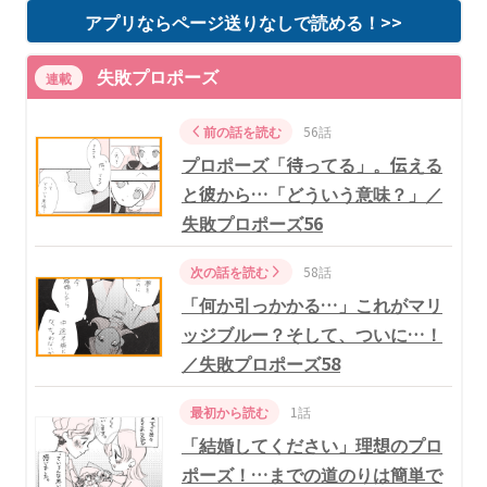
アプリならページ送りなしで読める！>>
失敗プロポーズ
連載
前の話を読む
56話
プロポーズ「待ってる」。伝える
と彼から…「どういう意味？」／
失敗プロポーズ56
次の話を読む
58話
「何か引っかかる…」これがマリ
ッジブルー？そして、ついに…！
／失敗プロポーズ58
最初から読む
1話
「結婚してください」理想のプロ
ポーズ！…までの道のりは簡単で