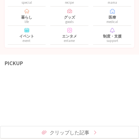
special
recipe
mama
暮らし
グッズ
医療
life
goods
medical
イベント
エンタメ
制度・支援
event
entame
support
PICKUP
クリップした記事