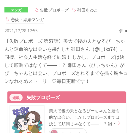
失敗プロポーズ
雛田あゆこ
マンガ
恋愛・結婚マンガ
2021/12/28 12:55
0
【失敗プロポーズ 第57話】美大で後の夫となるぴーちゃ
んと運命的な出会いを果たした雛田さん（@i_tks74）。
同棲、社会人生活を経て結婚！ しかし、プロポーズは決
して順調ではなくて――！？ 雛田さん（ひぃちゃん）が
ぴーちゃんと出会い、プロポーズされるまでを描く胸キュ
ンなれそめストーリー♡毎日更新です！
失敗プロポーズ
連載
美大で後の夫となるぴーちゃんと運命
的な出会い。しかしプロポーズまでは
決して順調じゃなくて――！？ 雛…