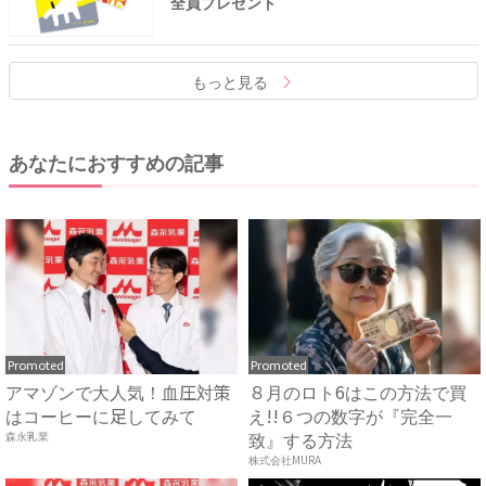
全員プレゼント
もっと見る
あなたにおすすめの記事
Promoted
Promoted
アマゾンで大人気！血圧対策
８月のロト6はこの方法で買
はコーヒーに足してみて
え!!６つの数字が『完全一
致』する方法
森永乳業
株式会社MURA