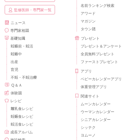
名前ランキング検索
監修医師・専門家一覧
アワード
マガジン
ニュース
タウン誌
専門家相談
基礎知識
プレゼント
妊娠前・妊活
プレゼント＆アンケート
妊娠中
全員無料プレゼント
出産
ファーストプレゼント
育児
アプリ
不妊・不妊治療
ベビーカレンダーアプリ
Ｑ＆Ａ
体重管理アプリ
体験談
関連サイト
レシピ
ムーンカレンダー
離乳食レシピ
ウーマンカレンダー
妊娠食レシピ
シニアカレンダー
妊活食レシピ
シッテク
成長アルバム
ヨムーノ
施設検索