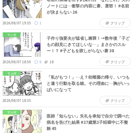
ノートには…衝撃の内容に妻、激怒！ #名前
が決まらない 26
2026/08/07 19:35
1
クリップ
マンガ
子作り強要夫が猛省し謝罪！→数年後「子ど
もの顔見にきてほしいな…」まさかのスル
ー！？ #子どもを欲しがらない妻 38
2026/08/07 18:50
6
18
クリップ
マンガ
「私がもつ！」…え？幼稚園の帰り、いつも
と違う行動を取る娘。その理由に…胸がいっ
ぱいになって
2026/08/07 18:35
クリップ
マンガ
医師「知らない」失礼を承知で自分で調べた
病名を告げた結果 #27歳第2子妊娠中に不整
脈 45