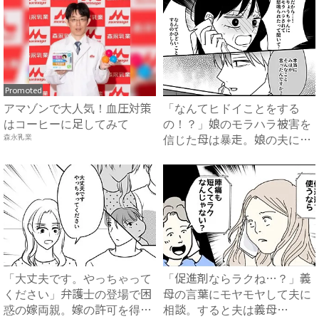
Promoted
アマゾンで大人気！血圧対策
「なんてヒドイことをする
はコーヒーに足してみて
の！？」娘のモラハラ被害を
信じた母は暴走。娘の夫に電
森永乳業
話を...
「大丈夫です。やっちゃって
「促進剤ならラクね…？」義
ください」弁護士の登場で困
母の言葉にモヤモヤして夫に
惑の嫁両親。嫁の許可を得た
相談。すると夫は義母