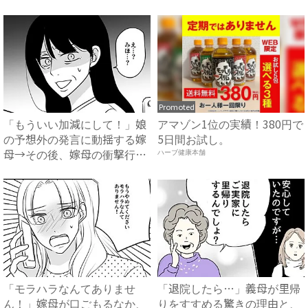
母...
に…！？...
Promoted
「もういい加減にして！」娘
アマゾン1位の実績！380円で
の予想外の発言に動揺する嫁
5日間お試し。
母→その後、嫁母の衝撃行動
ハーブ健康本舗
で...
「モラハラなんてありませ
「退院したら…」義母が里帰
ん！」嫁母が口ごもるなか、
りをすすめる驚きの理由と、