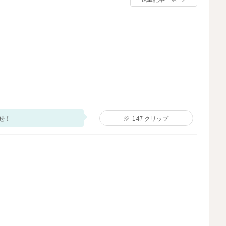
せ！
147
クリップ