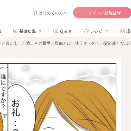
ログイン／新規登録
はじめての方へ
談
基礎知識
Ｑ＆Ａ
レシピ
成
と言い出した彼。その相手と理由とは一体？ #セクハラ義父 新たな出会