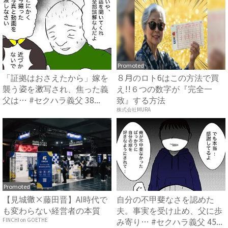
Promoted
「証拠はおさえたから」嫁を
８月のロト6はこの方法で買
襲う姿を激写され、焦った義
え!!６つの数字が『完全一
父は… #セクハラ義父 38...
致』する方法
株式会社MURA
Promoted
【見城徹×藤田晋】AI時代で
自分の不甲斐なさを認めた
も変わらない経営者の本質
夫。事実を受け止め、父に歩
み寄り… #セクハラ義父 45...
FINCHI on GOETHE