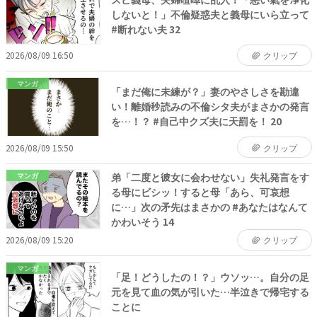
しないと！」不倫疑惑夫と義母にいら立って
#断れない夫 32
2026/08/09 16:50
クリップ
マンガ
「まだ俺に未練が？」妻のやさしさを勘違
い！離婚秒読みの不倫シタ夫がまさかの発言
を…！？ #自己中クズ夫に天罰を！ 20
2026/08/09 15:50
クリップ
弟「二度と彼女に会わせない」失礼発言をす
マンガ
る母にビシッ！すると母「あら、可哀想
に…」次の矛先はまさかの #あなたはなんて
かわいそう 14
2026/08/09 15:20
クリップ
マンガ
「足！どうしたの！？」ウソッ…。自分の足
元を見て血の気が引いた…半泣きで帰宅する
ことに