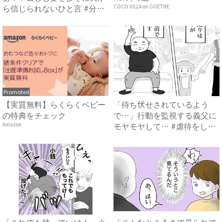
ら信じられないひと言 #分娩
COCO VILLA on GOETHE
室...
Promoted
【実質無料】らくらくベビー
「待ち伏せされているよう
の特典をチェック
で…」行動を監視する義父に
モヤモヤして… #虐待をして
Amazon
い...