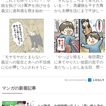
「これでも持っていけ！」小
「そんなところまで見られて
銭を投げつけ罵声を浴びせる
いる…？」洗濯物を干す方角
義父に違和感を抱き始め…
から夫婦生活にまで干渉して
#...
く...
「モヤモヤがとまらない…」
「やっぱり帰る！」毎日遊び
義父への疑念と夫への不信感
に来てやりたい放題の息子の
に心が押しつぶされそうに…
友だち→しかしある日、慌て
...
て...
Recommended by
マンガの新着記事
マンガ
スピ義母、夫婦喧嘩に乱入！「悪い氣を浄化