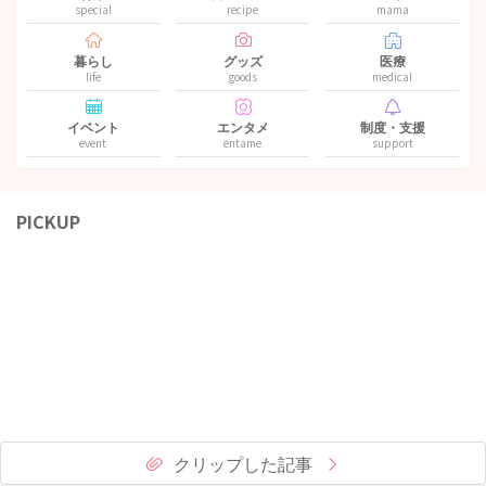
special
recipe
mama
暮らし
グッズ
医療
life
goods
medical
イベント
エンタメ
制度・支援
event
entame
support
PICKUP
クリップした記事