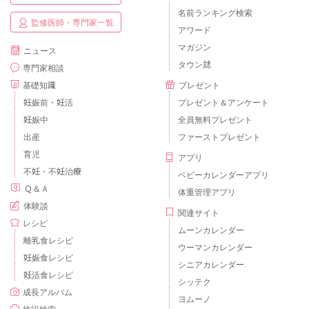
名前ランキング検索
監修医師・専門家一覧
アワード
マガジン
ニュース
タウン誌
専門家相談
基礎知識
プレゼント
妊娠前・妊活
プレゼント＆アンケート
妊娠中
全員無料プレゼント
出産
ファーストプレゼント
育児
アプリ
不妊・不妊治療
ベビーカレンダーアプリ
Ｑ＆Ａ
体重管理アプリ
体験談
関連サイト
レシピ
ムーンカレンダー
離乳食レシピ
ウーマンカレンダー
妊娠食レシピ
シニアカレンダー
妊活食レシピ
シッテク
成長アルバム
ヨムーノ
施設検索