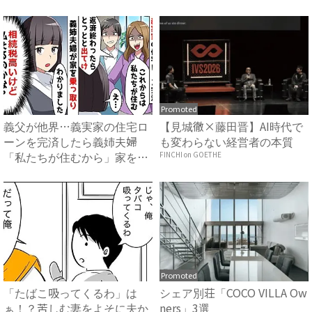
Promoted
義父が他界…義実家の住宅ロ
【見城徹×藤田晋】AI時代で
ーンを完済したら義姉夫婦
も変わらない経営者の本質
「私たちが住むから」家を乗
FINCHI on GOETHE
っ取...
Promoted
「たばこ吸ってくるわ」は
シェア別荘「COCO VILLA Ow
ぁ！？苦しむ妻をよそに夫か
ners」3選