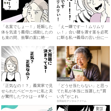
「名案でしょ…！」妊娠した
「えー嫌です…！ムリムリ
体を気遣う義母に感動したの
ぃ！」合い鍵を渡す案を必死
も束の間、衝撃の案に絶
に断る私→義母の言い分にあ
句…！...
然…...
Promoted
「正気なの！？」義実家で見
「どうせ当たらない」と思っ
せられたベビーカーに私と夫
てた私が本当に当選した“買
が驚愕したワケは… #早く
い方”がこれ
孫...
合同会社デジタルファーム