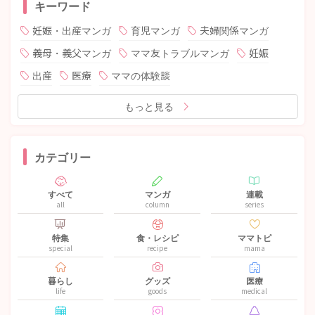
キーワード
妊娠・出産マンガ
育児マンガ
夫婦関係マンガ
義母・義父マンガ
ママ友トラブルマンガ
妊娠
出産
医療
ママの体験談
もっと見る
カテゴリー
すべて
マンガ
連載
all
column
series
特集
食・レシピ
ママトピ
special
recipe
mama
暮らし
グッズ
医療
life
goods
medical