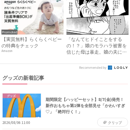
Promoted
【実質無料】らくらくベビー
「なんてヒドイことをする
の特典をチェック
の！？」娘のモラハラ被害を
信じた母は暴走。娘の夫に電
Amazon
話を...
Recommended by
グッズの新着記事
グッズ
期間限定【ハッピーセット】8/7(金)発売！
新作おもちゃ第1弾を全部見せ「かわいすぎ
♡」「絶対行く！」
2026/08/06 11:00
クリップ