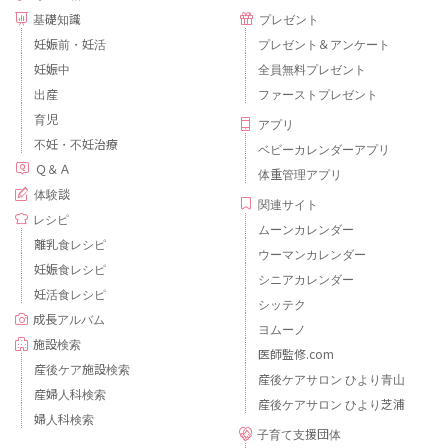
基礎知識
プレゼント
妊娠前・妊活
プレゼント＆アンケート
妊娠中
全員無料プレゼント
出産
ファーストプレゼント
育児
アプリ
不妊・不妊治療
ベビーカレンダーアプリ
Ｑ＆Ａ
体重管理アプリ
体験談
関連サイト
レシピ
ムーンカレンダー
離乳食レシピ
ウーマンカレンダー
妊娠食レシピ
シニアカレンダー
妊活食レシピ
シッテク
成長アルバム
ヨムーノ
施設検索
医師監修.com
産後ケア施設検索
産後ケアサロン ひより青山
産婦人科検索
産後ケアサロン ひより芝浦
婦人科検索
子育て支援団体