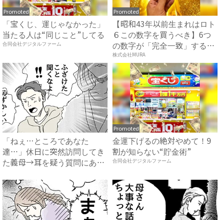
Promoted
Promoted
「宝くじ、運じゃなかった」
【昭和43年以前生まれはロト
当たる人は“同じこと”してる
６この数字を買うべき】6つ
の数字が「完全一致」する
合同会社デジタルファーム
方...
株式会社MURA
Promoted
「ねぇ…ところであなた
金運下げるの絶対やめて！9
達…」休日に突然訪問してき
割が知らない“貯金術”
た義母→耳を疑う質問にあ
合同会社デジタルファーム
然…！ ...