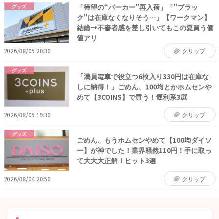
「待望の“パーカー”再入荷」「"ブラッ
グッズ
ク"は在庫なくなりそう…」【ワークマン】
結論→不審者感を差し引いてもこの夏買う価
値アリ
2026/08/05 20:30
クリップ
グッズ
「満員電車で役立つ6枚入り330円は在庫な
しに納得！」ごめん、100均とかホムセンや
めて【3COINS】で買う！便利系3選
2026/08/05 19:30
クリップ
グッズ
ごめん、もうホムセンやめて【100均ダイソ
ー】が神でした！業界騒然110円！手に取っ
て大大大正解！ヒット3選
2026/08/04 20:50
クリップ