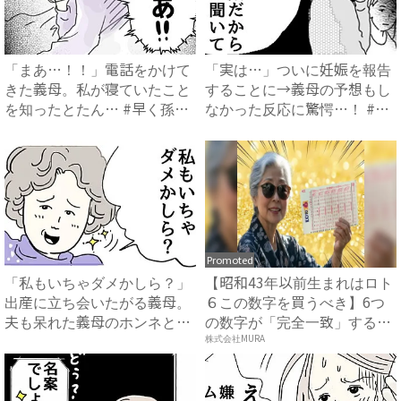
「まあ…！！」電話をかけて
「実は…」ついに妊娠を報告
きた義母。私が寝ていたこと
することに→義母の予想もし
を知ったとたん… #早く孫
なかった反応に驚愕…！ #
が...
早...
Promoted
「私もいちゃダメかしら？」
【昭和43年以前生まれはロト
出産に立ち会いたがる義母。
６この数字を買うべき】6つ
夫も呆れた義母のホンネと
の数字が「完全一致」する
は…...
方...
株式会社MURA