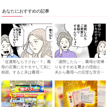
あなたにおすすめの記事
「促進剤ならラクね…？」義
「退院したら…」義母が里帰
母の言葉にモヤモヤして夫に
りをすすめる驚きの理由と、
相談。すると夫は義母
夫から義母への完璧な苦言
に…！？...
#...