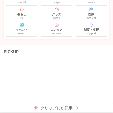
special
recipe
mama
暮らし
グッズ
医療
life
goods
medical
イベント
エンタメ
制度・支援
event
entame
support
PICKUP
クリップした記事