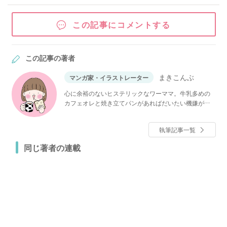
この記事にコメントする
この記事の著者
まきこんぶ
マンガ家・イラストレーター
心に余裕のないヒステリックなワーママ。牛乳多めの
カフェオレと焼き立てパンがあればだいたい機嫌が直
る。何気ない日常をテンション高めで漫画にしてブロ
グやInstagramにUPしている。ナルシストで家庭的な
執筆記事一覧
夫「オタッキー」と内弁慶外地蔵な娘「こはさん」、
食欲が9割の息子「あん太くん」との4人暮らし。
同じ著者の連載