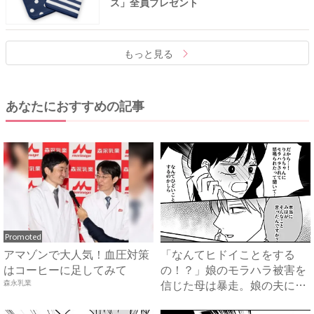
ス」全員プレゼント
もっと見る
あなたにおすすめの記事
Promoted
アマゾンで大人気！血圧対策
「なんてヒドイことをする
はコーヒーに足してみて
の！？」娘のモラハラ被害を
信じた母は暴走。娘の夫に電
森永乳業
話を...