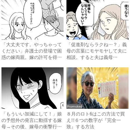
「大丈夫です。やっちゃって
「促進剤ならラクね…？」義
ください」弁護士の登場で困
母の言葉にモヤモヤして夫に
惑の嫁両親。嫁の許可を得た
相談。すると夫は義母
母...
に…！？...
Promoted
「もういい加減にして！」娘
８月のロト6はこの方法で買
の予想外の発言に動揺する嫁
え!!６つの数字が『完全一
母→その後、嫁母の衝撃行動
致』する方法