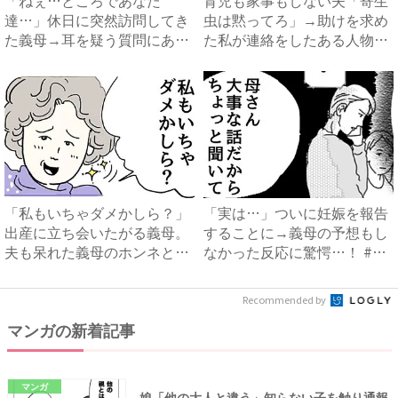
「ねぇ…ところであなた
育児も家事もしない夫「寄生
達…」休日に突然訪問してき
虫は黙ってろ」→助けを求め
た義母→耳を疑う質問にあ
た私が連絡をしたある人物と
然…！ ...
は...
「私もいちゃダメかしら？」
「実は…」ついに妊娠を報告
出産に立ち会いたがる義母。
することに→義母の予想もし
夫も呆れた義母のホンネと
なかった反応に驚愕…！ #
は…...
早...
Recommended by
マンガの新着記事
マンガ
娘「他の大人と違う」知らない子を触り通報