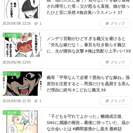
され帰宅した母→父が怒るも直後、娘が放っ
たひと言に呆然 #無自覚ハラスメント 27
2026/08/06 22:20
1
クリップ
マンガ
ノンデリ言動がひどすぎる義父を避けると
「失礼な嫁だな！」暴言を吐き散らす義父
に、夫が痛快な反撃 #俺は気配り上手パパ 58
2026/08/06 22:05
クリップ
マンガ
義母「平等なんて必要？恩知らずな嫁ね」孫
差別を注意すると→男孫だけを贔屓する歪ん
だ理由に絶句 #こどおじ義兄 36
2026/08/06 21:35
1
クリップ
マンガ
「子どもを守れてよかった」離婚成立後、
SNSに感謝の報告→最後に待っていた、温か
な出会いとは #瞬間湯沸かし器夫 最終話