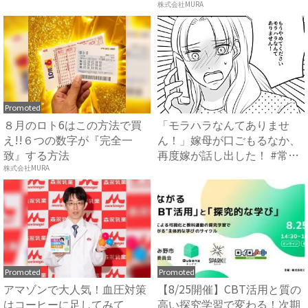
で...
株式会社MURA
Promoted
８月のロト6はこの方法で買
「モラハラなんてありませ
え!!６つの数字が『完全一
ん！」嫁母が口ごもるなか、
致』する方法
再度嫁が話し出した！ #常識
知...
株式会社MURA
Promoted
Promoted
アマゾンで大人気！血圧対策
【8/25開催】CBT活用と質の
はコーヒーに足してみて
高い探究学習で変わる！次期