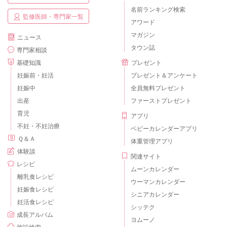
名前ランキング検索
監修医師・専門家一覧
アワード
マガジン
ニュース
タウン誌
専門家相談
基礎知識
プレゼント
妊娠前・妊活
プレゼント＆アンケート
妊娠中
全員無料プレゼント
出産
ファーストプレゼント
育児
アプリ
不妊・不妊治療
ベビーカレンダーアプリ
Ｑ＆Ａ
体重管理アプリ
体験談
関連サイト
レシピ
ムーンカレンダー
離乳食レシピ
ウーマンカレンダー
妊娠食レシピ
シニアカレンダー
妊活食レシピ
シッテク
成長アルバム
ヨムーノ
施設検索