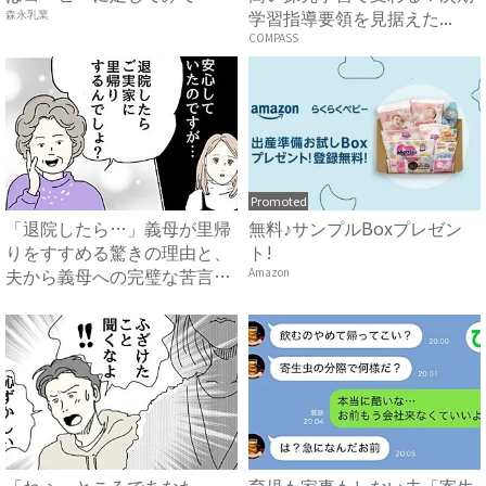
学習指導要領を見据えた...
森永乳業
COMPASS
Promoted
「退院したら…」義母が里帰
無料♪サンプルBoxプレゼン
りをすすめる驚きの理由と、
ト!
夫から義母への完璧な苦言
Amazon
#...