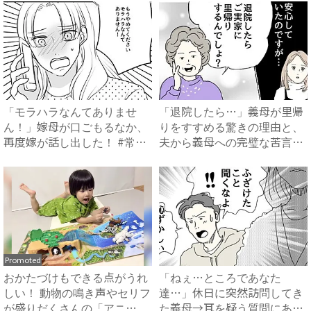
「モラハラなんてありませ
「退院したら…」義母が里帰
ん！」嫁母が口ごもるなか、
りをすすめる驚きの理由と、
再度嫁が話し出した！ #常識
夫から義母への完璧な苦言
知...
#...
Promoted
おかたづけもできる点がうれ
「ねぇ…ところであなた
しい！ 動物の鳴き声やセリフ
達…」休日に突然訪問してき
が盛りだくさんの「アニ
た義母→耳を疑う質問にあ