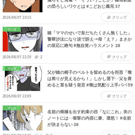
の恐ろしいワケとは #こどおじ義兄 37
2026/08/07 23:15
クリップ
マンガ
娘「ママのせいで友だちたくさん無くした」
警察沙汰になり涙で訴え→母「え？」まさか
の反応に絶句 #無自覚ハラスメント 28
2026/08/07 22:20
2
クリップ
マンガ
父が娘の椅子のベルトを留めるのを拒否「俺
は周りが見えるから！」しかし落下…父を責
めると耳を疑う発言 #俺は気配り上手パパ 59
2026/08/07 22:05
クリップ
マンガ
名前の候補を出す約束の日「なにこれ」夫の
ノートには…衝撃の内容に妻、激怒！ #名前
が決まらない 26