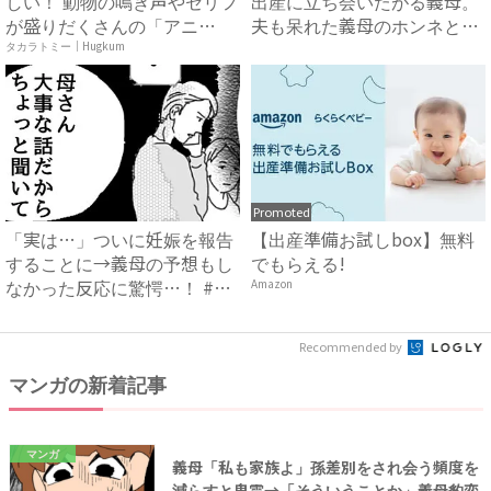
しい！ 動物の鳴き声やセリフ
出産に立ち会いたがる義母。
が盛りだくさんの「アニ
夫も呆れた義母のホンネと
ア ...
は…...
タカラトミー｜Hugkum
Promoted
「実は…」ついに妊娠を報告
【出産準備お試しbox】無料
することに→義母の予想もし
でもらえる!
なかった反応に驚愕…！ #
Amazon
早...
Recommended by
マンガの新着記事
マンガ
義母「私も家族よ」孫差別をされ会う頻度を
減らすと鬼電→「そういうことか」義母豹変