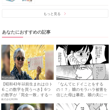
もっと見る
あなたにおすすめの記事
Promoted
【昭和43年以前生まれはロト
「なんてヒドイことをする
６この数字を買うべき】6つ
の！？」娘のモラハラ被害を
の数字が「完全一致」する
信じた母は暴走。娘の夫に電
方...
話を...
株式会社MURA