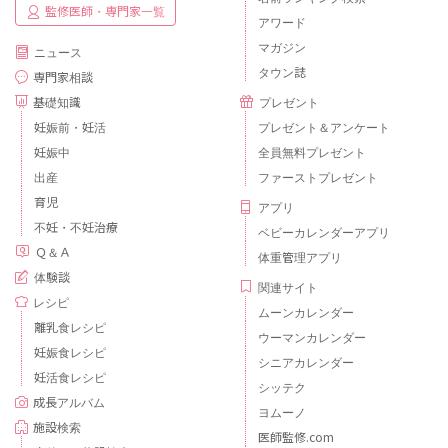
監修医師・専門家一覧
アワード
マガジン
ニュース
タウン誌
専門家相談
基礎知識
プレゼント
妊娠前・妊活
プレゼント＆アンケート
妊娠中
全員無料プレゼント
出産
ファーストプレゼント
育児
アプリ
不妊・不妊治療
ベビーカレンダーアプリ
Ｑ＆Ａ
体重管理アプリ
体験談
関連サイト
レシピ
ムーンカレンダー
離乳食レシピ
ウーマンカレンダー
妊娠食レシピ
シニアカレンダー
妊活食レシピ
シッテク
成長アルバム
ヨムーノ
施設検索
医師監修.com