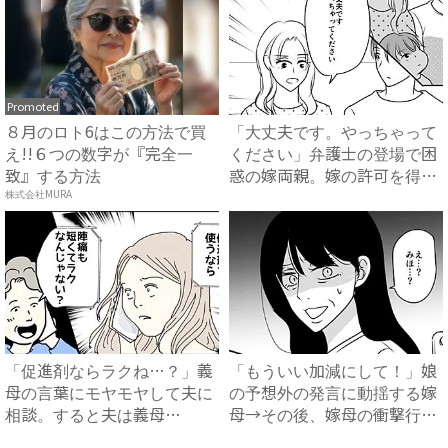
Promoted
８月のロト6はこの方法で買
「大丈夫です。やっちゃって
え!!６つの数字が『完全一
ください」弁護士の登場で困
致』する方法
惑の嫁両親。嫁の許可を得た
母...
株式会社MURA
「促進剤ならラクね…？」義
「もういい加減にして！」娘
母の言葉にモヤモヤして夫に
の予想外の発言に動揺する嫁
相談。すると夫は義母
母→その後、嫁母の衝撃行動
に…！？...
で...