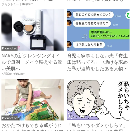
ア ...
然…！ ...
タカラトミー｜Hugkum
Promoted
NARSの新クレンジングオイ
育児も家事もしない夫「寄生
ルで毎朝、メイク映えする潤
虫は黙ってろ」→助けを求め
い美肌へ
た私が連絡をしたある人物と
は...
NARS on 美的.com
Promoted
おかたづけもできる点がうれ
「私もいちゃダメかしら？」