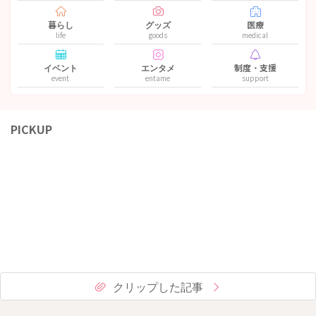
暮らし
グッズ
医療
life
goods
medical
イベント
エンタメ
制度・支援
event
entame
support
PICKUP
クリップした記事