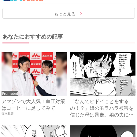
もっと見る
あなたにおすすめの記事
Promoted
アマゾンで大人気！血圧対策
「なんてヒドイことをする
はコーヒーに足してみて
の！？」娘のモラハラ被害を
信じた母は暴走。娘の夫に電
森永乳業
話を...