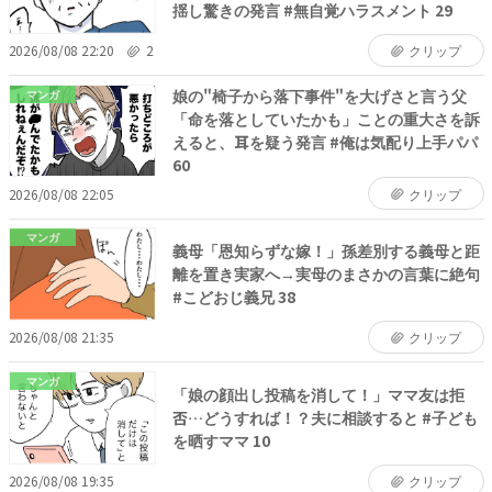
揺し驚きの発言 #無自覚ハラスメント 29
2026/08/08 22:20
2
クリップ
娘の"椅子から落下事件"を大げさと言う父
マンガ
「命を落としていたかも」ことの重大さを訴
えると、耳を疑う発言 #俺は気配り上手パパ
60
2026/08/08 22:05
クリップ
マンガ
義母「恩知らずな嫁！」孫差別する義母と距
離を置き実家へ→実母のまさかの言葉に絶句
#こどおじ義兄 38
2026/08/08 21:35
クリップ
マンガ
「娘の顔出し投稿を消して！」ママ友は拒
否…どうすれば！？夫に相談すると #子ども
を晒すママ 10
2026/08/08 19:35
クリップ