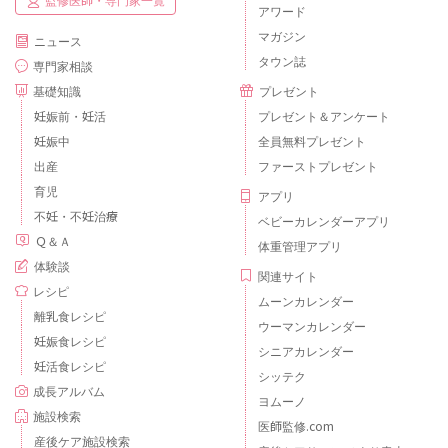
アワード
マガジン
ニュース
タウン誌
専門家相談
基礎知識
プレゼント
妊娠前・妊活
プレゼント＆アンケート
妊娠中
全員無料プレゼント
出産
ファーストプレゼント
育児
アプリ
不妊・不妊治療
ベビーカレンダーアプリ
Ｑ＆Ａ
体重管理アプリ
体験談
関連サイト
レシピ
ムーンカレンダー
離乳食レシピ
ウーマンカレンダー
妊娠食レシピ
シニアカレンダー
妊活食レシピ
シッテク
成長アルバム
ヨムーノ
施設検索
医師監修.com
産後ケア施設検索