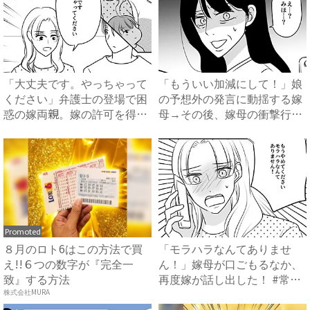
「大丈夫です。やっちゃって
「もういい加減にして！」娘
ください」弁護士の登場で困
の予想外の発言に動揺する嫁
惑の嫁両親。嫁の許可を得た
母→その後、嫁母の衝撃行動
母...
で...
Promoted
８月のロト6はこの方法で買
「モラハラなんてありませ
え!!６つの数字が『完全一
ん！」嫁母が口ごもるなか、
致』する方法
再度嫁が話し出した！ #常識
知...
株式会社MURA