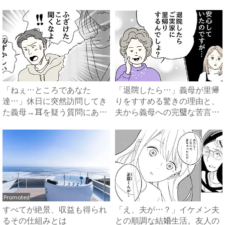
に…！？...
「ねぇ…ところであなた
「退院したら…」義母が里帰
達…」休日に突然訪問してき
りをすすめる驚きの理由と、
た義母→耳を疑う質問にあ
夫から義母への完璧な苦言
然…！ ...
#...
Promoted
すべてが絶景、収益も得られ
「え、夫が…？」イケメン夫
るその仕組みとは
との順調な結婚生活。友人の