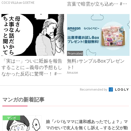
言葉で暗雲が立ち込め… #
COCO VILLA on GOETHE
サ...
Promoted
「実は…」ついに妊娠を報告
無料♪サンプルBoxプレゼン
することに→義母の予想もし
ト!
なかった反応に驚愕…！ #
Amazon
早...
Recommended by
マンガの新着記事
マンガ
娘「パパもママに違和感あったでしょ？」マ
マのせいで友人を無くし訴え→すると父が動