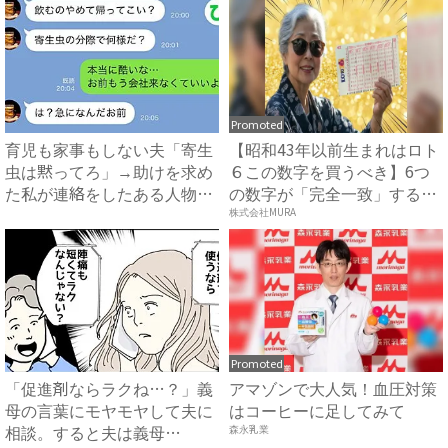
Promoted
育児も家事もしない夫「寄生
【昭和43年以前生まれはロト
虫は黙ってろ」→助けを求め
６この数字を買うべき】6つ
た私が連絡をしたある人物と
の数字が「完全一致」する
は...
方...
株式会社MURA
Promoted
「促進剤ならラクね…？」義
アマゾンで大人気！血圧対策
母の言葉にモヤモヤして夫に
はコーヒーに足してみて
相談。すると夫は義母
森永乳業