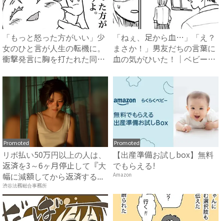
「もっと怒った方がいい」少
「ねぇ、足から血…」「え？
女のひと言が人生の転機に。
まさか！」男友だちの言葉に
衝撃発言に胸を打たれた同性
血の気がひいた！｜ベビーカ
カ...
レ...
Promoted
Promoted
リボ払い50万円以上の人は、
【出産準備お試しbox】無料
返済を3～6ヶ月停止して『大
でもらえる!
幅に減額してから返済する...
Amazon
渋谷法務総合事務所