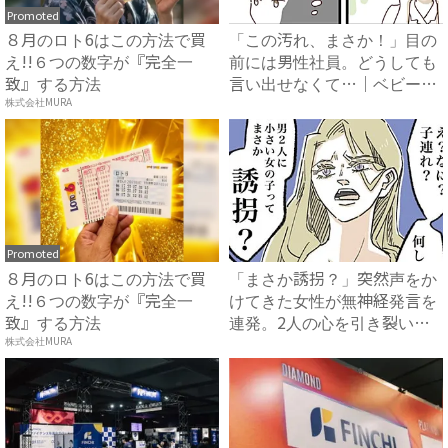
Promoted
８月のロト6はこの方法で買
「この汚れ、まさか！」目の
え!!６つの数字が『完全一
前には男性社員。どうしても
致』する方法
言い出せなくて…｜ベビーカ
レ...
株式会社MURA
Promoted
８月のロト6はこの方法で買
「まさか誘拐？」突然声をか
え!!６つの数字が『完全一
けてきた女性が無神経発言を
致』する方法
連発。2人の心を引き裂いた
あ...
株式会社MURA