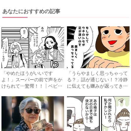
あなたにおすすめの記事
「やめたほうがいいです
「うらやましく思っちゃって
よ！」スーパーの前で声をか
る？」話が通じない！？冷静
けられて…驚愕！！｜ベビー
に伝えても嫌みが返ってき
カレン...
て…...