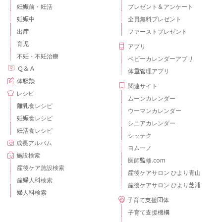
妊娠前・妊活
プレゼント＆アンケート
妊娠中
全員無料プレゼント
出産
ファーストプレゼント
育児
アプリ
不妊・不妊治療
ベビーカレンダーアプリ
Ｑ＆Ａ
体重管理アプリ
体験談
関連サイト
レシピ
ムーンカレンダー
離乳食レシピ
ウーマンカレンダー
妊娠食レシピ
シニアカレンダー
妊活食レシピ
シッテク
成長アルバム
ヨムーノ
施設検索
医師監修.com
産後ケア施設検索
産後ケアサロン ひより青山
産婦人科検索
産後ケアサロン ひより芝浦
婦人科検索
子育て支援団体
子育て支援機構