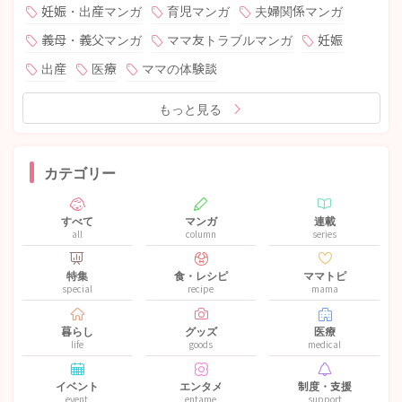
妊娠・出産マンガ
育児マンガ
夫婦関係マンガ
義母・義父マンガ
ママ友トラブルマンガ
妊娠
出産
医療
ママの体験談
もっと見る
カテゴリー
すべて
マンガ
連載
all
column
series
特集
食・レシピ
ママトピ
special
recipe
mama
暮らし
グッズ
医療
life
goods
medical
イベント
エンタメ
制度・支援
event
entame
support