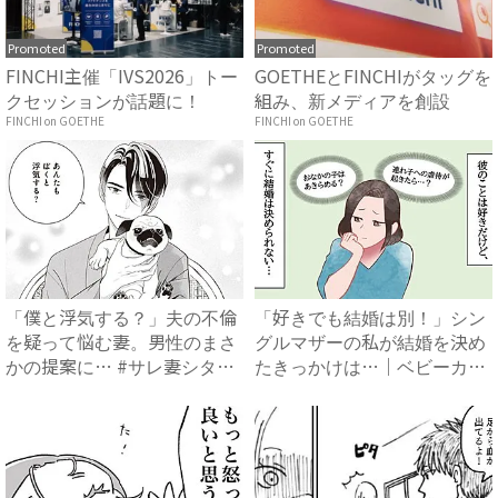
Promoted
Promoted
FINCHI主催「IVS2026」トー
GOETHEとFINCHIがタッグを
クセッションが話題に！
組み、新メディアを創設
FINCHI on GOETHE
FINCHI on GOETHE
「僕と浮気する？」夫の不倫
「好きでも結婚は別！」シン
を疑って悩む妻。男性のまさ
グルマザーの私が結婚を決め
かの提案に… #サレ妻シタ
たきっかけは…｜ベビーカレ
夫...
ン...