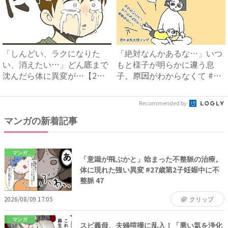
「しんどい、ラクになりた
「絶対なんかあるな…」いつ
い、消えたい…」どん底まで
もと様子が明らかに違う息
沈んだら体に異変が…【2人
子。原因がわからなくて #
目は...
太...
Recommended by
マンガの新着記事
マンガ
「意識が飛ぶかと」始まった不整脈の治療。
体に現れた強い異変 #27歳第2子妊娠中に不
整脈 47
2026/08/09 17:05
クリップ
マンガ
スピ義母、夫婦喧嘩に乱入！「悪い氣を浄化