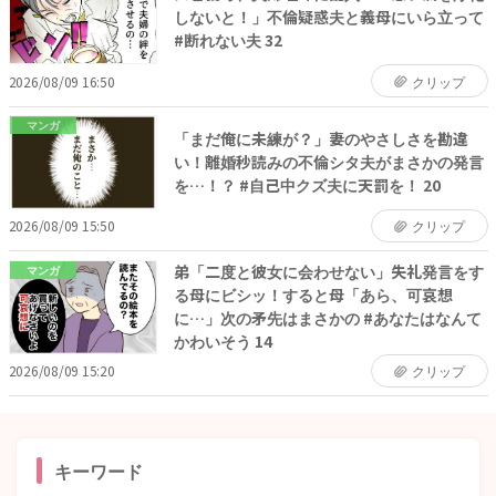
しないと！」不倫疑惑夫と義母にいら立って
#断れない夫 32
2026/08/09 16:50
クリップ
マンガ
「まだ俺に未練が？」妻のやさしさを勘違
い！離婚秒読みの不倫シタ夫がまさかの発言
を…！？ #自己中クズ夫に天罰を！ 20
2026/08/09 15:50
クリップ
弟「二度と彼女に会わせない」失礼発言をす
マンガ
る母にビシッ！すると母「あら、可哀想
に…」次の矛先はまさかの #あなたはなんて
かわいそう 14
2026/08/09 15:20
クリップ
キーワード