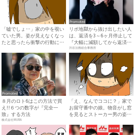
Promoted
「嘘でしょ…」家の中を覗い
リボ地獄から抜け出したい人
ていた男。姿が見えなくなっ
は、返済を3～6ヶ月停止して
たと思ったら衝撃の行動に…
『大幅に減額してから返済
...
す...
渋谷法務総合事務所
Promoted
８月のロト6はこの方法で買
「え、なんでココに？」家で
え!!６つの数字が『完全一
お留守番中の娘。物音がし窓
致』する方法
を見るとストーカー男の姿が
...
株式会社MURA