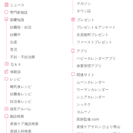
マガジン
ニュース
タウン誌
専門家相談
基礎知識
プレゼント
妊娠前・妊活
プレゼント＆アンケート
妊娠中
全員無料プレゼント
出産
ファーストプレゼント
育児
アプリ
不妊・不妊治療
ベビーカレンダーアプリ
Ｑ＆Ａ
体重管理アプリ
体験談
関連サイト
レシピ
ムーンカレンダー
離乳食レシピ
ウーマンカレンダー
妊娠食レシピ
シニアカレンダー
妊活食レシピ
シッテク
成長アルバム
ヨムーノ
施設検索
医師監修.com
産後ケア施設検索
産後ケアサロン ひより青山
産婦人科検索