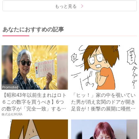
もっと見る
あなたにおすすめの記事
Promoted
【昭和43年以前生まれはロト
「ヒッ！」家の中を覗いてい
６この数字を買うべき】6つ
た男が消え玄関のドアが開き
の数字が「完全一致」する
足音が！衝撃の展開に唖然？
方...
...
株式会社MURA