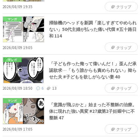
2026/08/09 19:35
クリップ
マンガ
掃除機のヘッドを新調「楽しすぎてやめられ
ない」50代主婦が払った痛い代償 #五十路日
和 114
2026/08/09 19:05
クリップ
マンガ
「子ども作った俺って偉いんだ！」歪んだ承
認欲求…「もう誰からも責められない」拗ら
せた夫 #子どもを欲しがらない妻 40
2026/08/09 18:50
6
13
クリップ
マンガ
「意識が飛ぶかと」始まった不整脈の治療。
体に現れた強い異変 #27歳第2子妊娠中に不
整脈 47
2026/08/09 17:05
クリップ