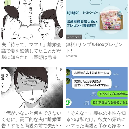
Promoted
夫「待って、ママ！」離婚会
無料♪サンプルBoxプレゼン
議で妻を監禁してたことが母
ト!
親に知られた→事態は急展開
Amazon
へ...
「俺がいないと何もできない
「そんな…」義妹の本性を知
くせに」高圧的な夫に離婚宣
るのは私だけ。彼女の策略に
告！すると両親の前で夫がま
ハマった両親と弟から家を追