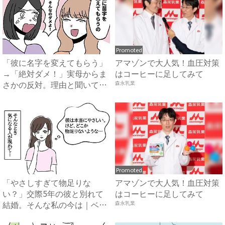
Promoted
「彼に名字を変えてもらう」
アマゾンで大人気！血圧対策
→「絶対ダメ！」実母からま
はコーヒーに足してみて
さかの反対。理由と聞いてみ
森永乳業
る...
Promoted
「やさしすぎて物足りな
アマゾンで大人気！血圧対策
い？」交際5年の彼と別れて
はコーヒーに足してみて
結婚。そんな私の今は｜ベビ
森永乳業
ーカレ...