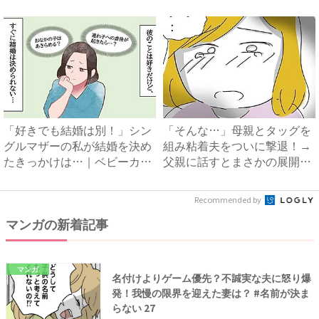
さ...
い...
「好きでも結婚は別！」シン
「そんな…」母親とタッグを
グルマザーの私が結婚を決め
組み粘着夫をついに撃退！→
たきっかけは…｜ベビーカレ
父親に話すとまさかの展開
ン...
に…...
Recommended by
マンガの新着記事
マンガ
名付けよりゲーム優先？不誠実な夫に怒り爆
発！我慢の限界を迎えた妻は？ #名前が決ま
らない 27