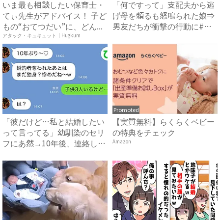
いま最も相談したい保育士・
「何ですって」支配夫から逃
てぃ先生がアドバイス！ 子ど
げ母を頼るも怒鳴られた娘⇒
もの“おてつだい”に、どん...
男友だちが衝撃の行動に#ハ
イ...
アタック・キュキュット｜Hugkum
Promoted
「彼だけど…私と結婚したい
【実質無料】らくらくベビー
って言ってる」幼馴染のセリ
の特典をチェック
フにあ然→10年後、連絡し
Amazon
て...