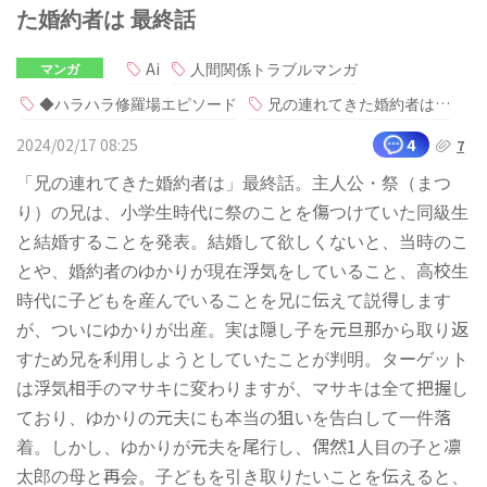
た婚約者は 最終話
Ai
人間関係トラブルマンガ
マンガ
◆ハラハラ修羅場エピソード
兄の連れてきた婚約者は…
2024/02/17 08:25
4
7
「兄の連れてきた婚約者は」最終話。主人公・祭（まつ
り）の兄は、小学生時代に祭のことを傷つけていた同級生
と結婚することを発表。結婚して欲しくないと、当時のこ
とや、婚約者のゆかりが現在浮気をしていること、高校生
時代に子どもを産んでいることを兄に伝えて説得します
が、ついにゆかりが出産。実は隠し子を元旦那から取り返
すため兄を利用しようとしていたことが判明。ターゲット
は浮気相手のマサキに変わりますが、マサキは全て把握し
ており、ゆかりの元夫にも本当の狙いを告白して一件落
着。しかし、ゆかりが元夫を尾行し、偶然1人目の子と凛
太郎の母と再会。子どもを引き取りたいことを伝えると、