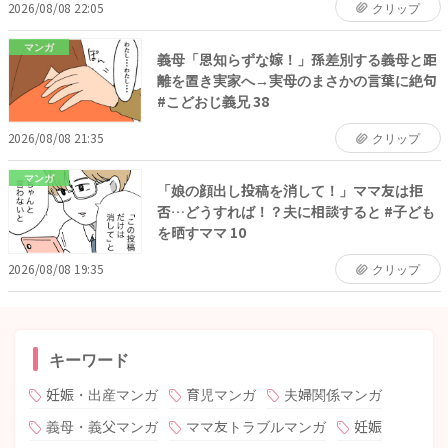
2026/08/08 22:05
クリップ
マンガ
義母「恩知らずな嫁！」孫差別する義母と距
離を置き実家へ→実母のまさかの言葉に絶句
#こどおじ義兄 38
2026/08/08 21:35
クリップ
マンガ
「娘の顔出し投稿を消して！」ママ友は拒
否…どうすれば！？夫に相談すると #子ども
を晒すママ 10
2026/08/08 19:35
クリップ
キーワード
妊娠・出産マンガ
育児マンガ
夫婦関係マンガ
義母・義父マンガ
ママ友トラブルマンガ
妊娠