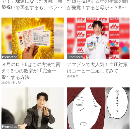
で！」疎遠になった兄嫁→新
た娘を拒絶する母の衝撃の闇
築祝いで再会するも、ベラン
が発覚！すると母が…？#ハ
ダに締...
イ...
Promoted
Promoted
８月のロト6はこの方法で買
アマゾンで大人気！血圧対策
え!!６つの数字が『完全一
はコーヒーに足してみて
致』する方法
森永乳業
株式会社MURA
Promoted