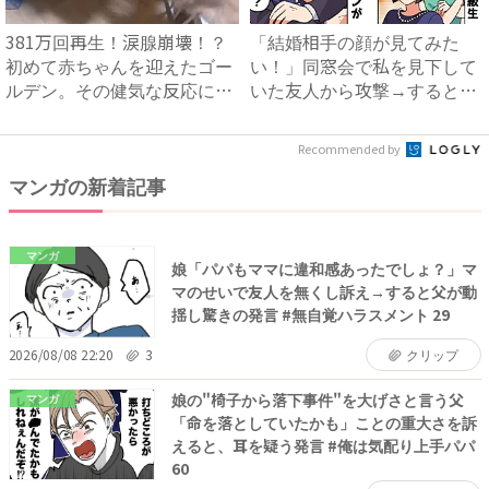
381万回再生！涙腺崩壊！？
「結婚相手の顔が見てみた
初めて赤ちゃんを迎えたゴー
い！」同窓会で私を見下して
ルデン。その健気な反応に
いた友人から攻撃→すると全
「...
女子...
Recommended by
マンガの新着記事
マンガ
娘「パパもママに違和感あったでしょ？」マ
マのせいで友人を無くし訴え→すると父が動
揺し驚きの発言 #無自覚ハラスメント 29
2026/08/08 22:20
3
クリップ
娘の"椅子から落下事件"を大げさと言う父
マンガ
「命を落としていたかも」ことの重大さを訴
えると、耳を疑う発言 #俺は気配り上手パパ
60