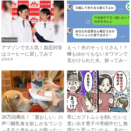
Promoted
アマゾンで大人気！血圧対策
えっ！夫のそっくりさん！？
はコーヒーに足してみて
縁もゆかりもないタワマンで
見かけられた夫。探ってみる
森永乳業
と...
26万回再生！「愛おしい」の
冬にカブトムシを飼いたいと
声♡離乳食を欲しがるワンコ
言い出す息子⇒冬眠中だし無
→すると赤ちゃんが取った
理だと思っていたら、夫がま