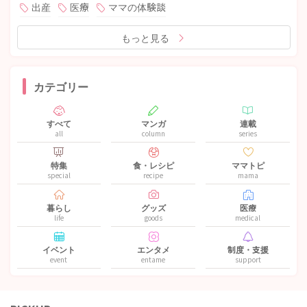
出産
医療
ママの体験談
もっと見る
カテゴリー
すべて
マンガ
連載
all
column
series
特集
食・レシピ
ママトピ
special
recipe
mama
暮らし
グッズ
医療
life
goods
medical
イベント
エンタメ
制度・支援
event
entame
support