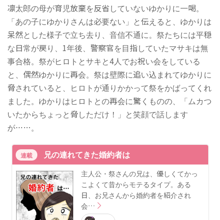
凛太郎の母が育児放棄を反省していないゆかりに一喝。
「あの子にゆかりさんは必要ない」と伝えると、ゆかりは
呆然とした様子で立ち去り、音信不通に。祭たちには平穏
な日常が戻り、1年後、警察官を目指していたマサキは無
事合格。祭がヒロトとサキと4人でお祝い会をしている
と、偶然ゆかりに再会。祭は壁際に追い込まれてゆかりに
脅されていると、ヒロトが通りかかって祭をかばってくれ
ました。ゆかりはヒロトとの再会に驚くものの、「ムカつ
いたからちょっと脅しただけ！」と笑顔で話します
が……。
兄の連れてきた婚約者は
連載
主人公・祭さんの兄は、優しくてかっ
こよくて昔からモテるタイプ。ある
日、お兄さんから婚約者を紹介され
会…