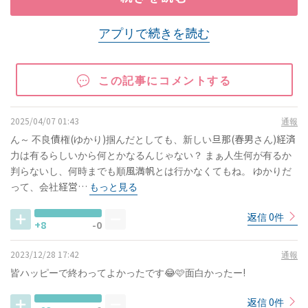
アプリで続きを読む
この記事にコメントする
2025/04/07 01:43
通報
ん～ 不良債権(ゆかり)掴んだとしても、新しい旦那(春男さん)経済
力は有るらしいから何とかなるんじゃない？ まぁ人生何が有るか
判らないし、何時までも順風満帆とは行かなくてもね。 ゆかりだ
って、会社経営…
もっと見る
返信 0件
+8
-0
2023/12/28 17:42
通報
皆ハッピーで終わってよかったです😂🩷面白かったー!
返信 0件