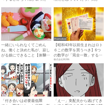
ま...
さ...
Promoted
一緒にいられなくてごめん
【昭和43年以前生まれはロト
ね。働くと決めた私が、寂し
６この数字を買うべき】6つ
がる娘にできること【体験
の数字が「完全一致」する
談】｜...
方...
株式会社MURA
「付き合いは必要最低限
「え…」支配夫から逃げてき