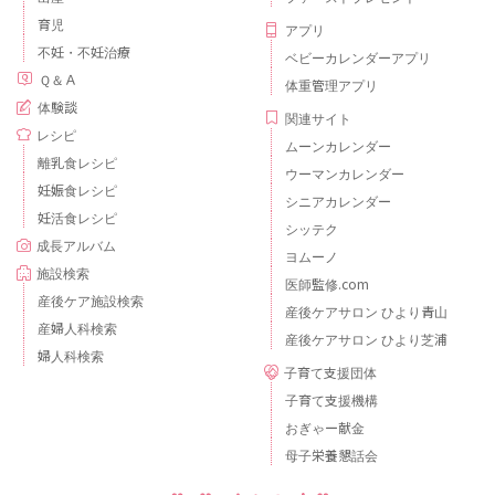
育児
アプリ
不妊・不妊治療
ベビーカレンダーアプリ
Ｑ＆Ａ
体重管理アプリ
体験談
関連サイト
レシピ
ムーンカレンダー
離乳食レシピ
ウーマンカレンダー
妊娠食レシピ
シニアカレンダー
妊活食レシピ
シッテク
成長アルバム
ヨムーノ
施設検索
医師監修.com
産後ケア施設検索
産後ケアサロン ひより青山
産婦人科検索
産後ケアサロン ひより芝浦
婦人科検索
子育て支援団体
子育て支援機構
おぎゃー献金
母子栄養懇話会