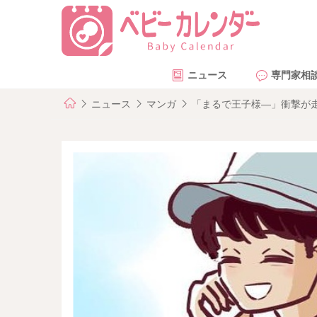
ニュース
専門家相
ニュース
マンガ
「まるで王子様―」衝撃が走