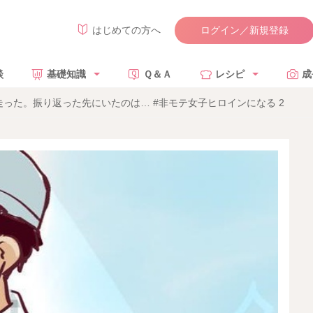
ログイン／新規登録
はじめての方へ
談
基礎知識
Ｑ＆Ａ
レシピ
成
った。振り返った先にいたのは… #非モテ女子ヒロインになる 2