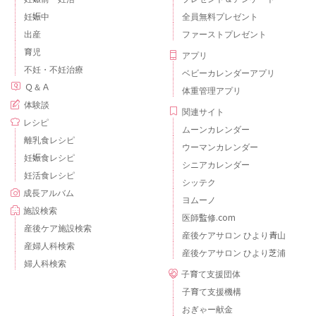
妊娠中
全員無料プレゼント
出産
ファーストプレゼント
育児
アプリ
不妊・不妊治療
ベビーカレンダーアプリ
Ｑ＆Ａ
体重管理アプリ
体験談
関連サイト
レシピ
ムーンカレンダー
離乳食レシピ
ウーマンカレンダー
妊娠食レシピ
シニアカレンダー
妊活食レシピ
シッテク
成長アルバム
ヨムーノ
施設検索
医師監修.com
産後ケア施設検索
産後ケアサロン ひより青山
産婦人科検索
産後ケアサロン ひより芝浦
婦人科検索
子育て支援団体
子育て支援機構
おぎゃー献金