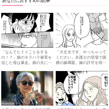
「なんてヒドイことをする
「大丈夫です。やっちゃって
の！？」娘のモラハラ被害を
ください」弁護士の登場で困
信じた母は暴走。娘の夫に電
惑の嫁両親。嫁の許可を得た
話を...
母...
Promoted