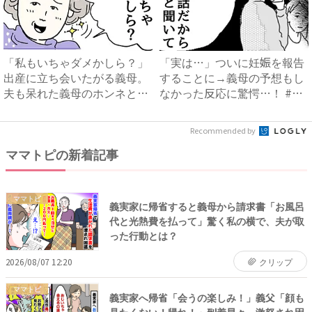
「私もいちゃダメかしら？」
「実は…」ついに妊娠を報告
出産に立ち会いたがる義母。
することに→義母の予想もし
夫も呆れた義母のホンネと
なかった反応に驚愕…！ #
は…...
早...
Recommended by
ママトピの新着記事
ママトピ
義実家に帰省すると義母から請求書「お風呂
代と光熱費を払って」驚く私の横で、夫が取
った行動とは？
2026/08/07 12:20
クリップ
ママトピ
義実家へ帰省「会うの楽しみ！」義父「顔も