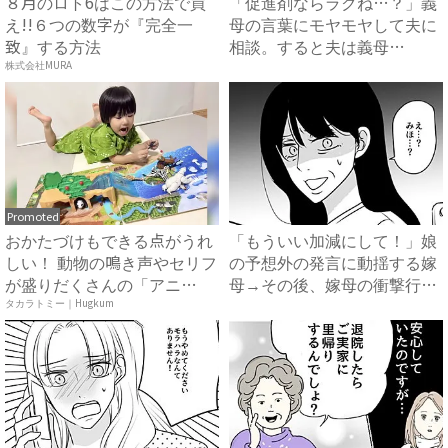
８月のロト6はこの方法で買
「促進剤ならラクね…？」義
え!!６つの数字が『完全一
母の言葉にモヤモヤして夫に
致』する方法
相談。すると夫は義母
に…！？...
株式会社MURA
Promoted
おかたづけもできる点がうれ
「もういい加減にして！」娘
しい！ 動物の鳴き声やセリフ
の予想外の発言に動揺する嫁
が盛りだくさんの「アニ
母→その後、嫁母の衝撃行動
ア ...
で...
タカラトミー｜Hugkum