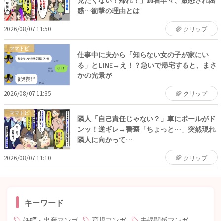
見たくない！帰れ！」到着早々、激怒され困
惑…衝撃の理由とは
2026/08/07 11:50
クリップ
ママトピ
仕事中に夫から「知らない女の子が家にい
る」とLINE→え！？急いで帰宅すると、まさ
かの光景が
2026/08/07 11:35
クリップ
ママトピ
隣人「自己責任じゃない？」車にボールがド
ンッ！逆ギレ→警察「ちょっと…」突然現れ
隣人に向かって…
2026/08/07 11:10
クリップ
キーワード
妊娠・出産マンガ
育児マンガ
夫婦関係マンガ