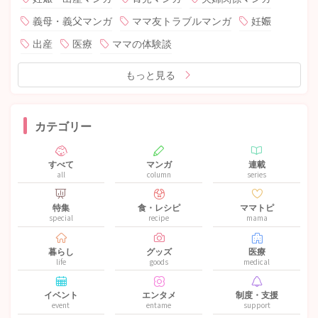
義母・義父マンガ
ママ友トラブルマンガ
妊娠
出産
医療
ママの体験談
もっと見る
カテゴリー
すべて
マンガ
連載
all
column
series
特集
食・レシピ
ママトピ
special
recipe
mama
暮らし
グッズ
医療
life
goods
medical
イベント
エンタメ
制度・支援
event
entame
support