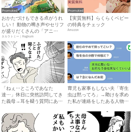
Promoted
Promoted
おかたづけもできる点がうれ
【実質無料】らくらくベビー
しい！ 動物の鳴き声やセリフ
の特典をチェック
が盛りだくさんの「アニ
Amazon
ア ...
タカラトミー｜Hugkum
「ねぇ…ところであなた
育児も家事もしない夫「寄生
達…」休日に突然訪問してき
虫は黙ってろ」→助けを求め
た義母→耳を疑う質問にあ
た私が連絡をしたある人物と
然…！ ...
は...