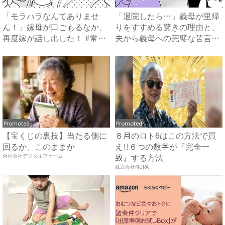
「モラハラなんてありませ
「退院したら…」義母が里帰
ん！」嫁母が口ごもるなか、
りをすすめる驚きの理由と、
再度嫁が話し出した！ #常識
夫から義母への完璧な苦言
知...
#...
Promoted
Promoted
【宝くじの裏技】当たる側に
８月のロト6はこの方法で買
回るか、このままか
え!!６つの数字が『完全一
致』する方法
合同会社デジタルファーム
株式会社MURA