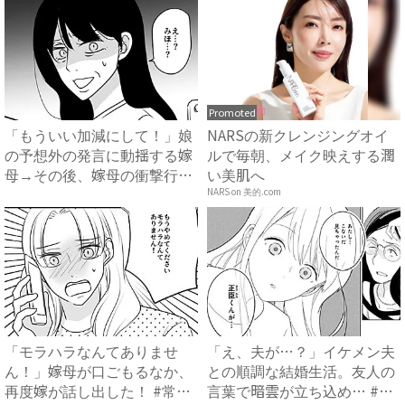
Promoted
「もういい加減にして！」娘
NARSの新クレンジングオイ
の予想外の発言に動揺する嫁
ルで毎朝、メイク映えする潤
母→その後、嫁母の衝撃行動
い美肌へ
で...
NARS on 美的.com
「モラハラなんてありませ
「え、夫が…？」イケメン夫
ん！」嫁母が口ごもるなか、
との順調な結婚生活。友人の
再度嫁が話し出した！ #常識
言葉で暗雲が立ち込め… #