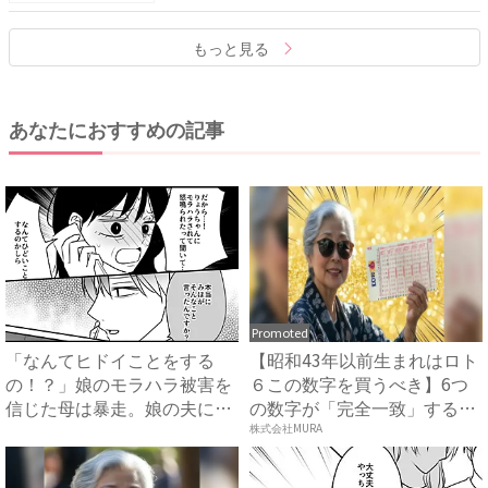
もっと見る
あなたにおすすめの記事
Promoted
「なんてヒドイことをする
【昭和43年以前生まれはロト
の！？」娘のモラハラ被害を
６この数字を買うべき】6つ
信じた母は暴走。娘の夫に電
の数字が「完全一致」する
話を...
方...
株式会社MURA