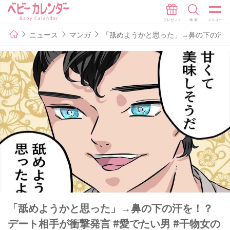
ニュース
マンガ
「舐めようかと思った」→鼻の下の汗を！
「舐めようかと思った」→鼻の下の汗を！？
デート相手が衝撃発言 #愛でたい男 #干物女の