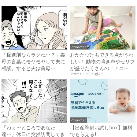
知...
サ...
Promoted
「促進剤ならラクね…？」義
おかたづけもできる点がうれ
母の言葉にモヤモヤして夫に
しい！ 動物の鳴き声やセリフ
相談。すると夫は義母
が盛りだくさんの「アニ
に…！？...
ア ...
タカラトミー｜Hugkum
Promoted
「ねぇ…ところであなた
【出産準備お試しbox】無料
達…」休日に突然訪問してき
でもらえる!