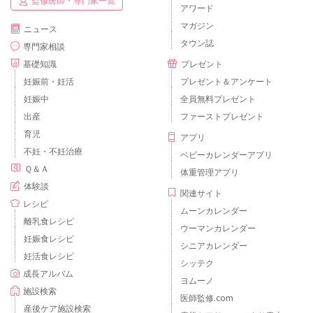
アワード
マガジン
ニュース
タウン誌
専門家相談
基礎知識
プレゼント
妊娠前・妊活
プレゼント＆アンケート
妊娠中
全員無料プレゼント
出産
ファーストプレゼント
育児
アプリ
不妊・不妊治療
ベビーカレンダーアプリ
Ｑ＆Ａ
体重管理アプリ
体験談
関連サイト
レシピ
ムーンカレンダー
離乳食レシピ
ウーマンカレンダー
妊娠食レシピ
シニアカレンダー
妊活食レシピ
シッテク
成長アルバム
ヨムーノ
施設検索
医師監修.com
産後ケア施設検索