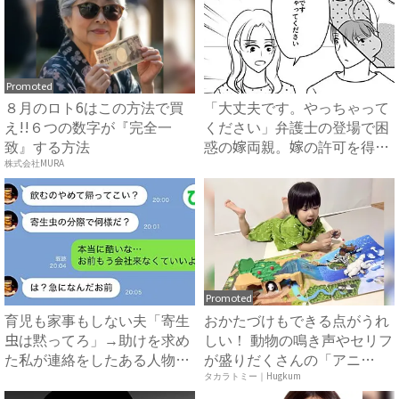
Promoted
８月のロト6はこの方法で買
「大丈夫です。やっちゃって
え!!６つの数字が『完全一
ください」弁護士の登場で困
致』する方法
惑の嫁両親。嫁の許可を得た
母...
株式会社MURA
Promoted
育児も家事もしない夫「寄生
おかたづけもできる点がうれ
虫は黙ってろ」→助けを求め
しい！ 動物の鳴き声やセリフ
た私が連絡をしたある人物と
が盛りだくさんの「アニ
は...
ア ...
タカラトミー｜Hugkum