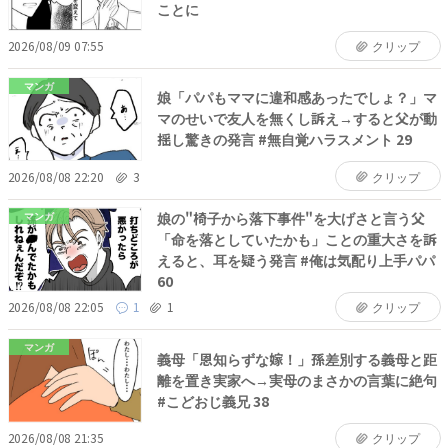
ことに
2026/08/09 07:55
クリップ
マンガ
娘「パパもママに違和感あったでしょ？」マ
マのせいで友人を無くし訴え→すると父が動
揺し驚きの発言 #無自覚ハラスメント 29
2026/08/08 22:20
3
クリップ
娘の"椅子から落下事件"を大げさと言う父
マンガ
「命を落としていたかも」ことの重大さを訴
えると、耳を疑う発言 #俺は気配り上手パパ
60
2026/08/08 22:05
1
1
クリップ
マンガ
義母「恩知らずな嫁！」孫差別する義母と距
離を置き実家へ→実母のまさかの言葉に絶句
#こどおじ義兄 38
2026/08/08 21:35
クリップ