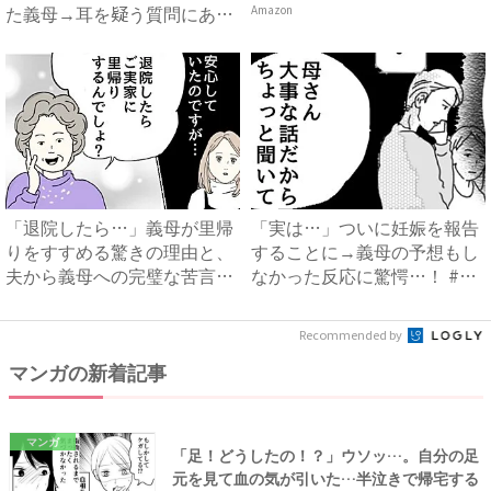
た義母→耳を疑う質問にあ
Amazon
然…！ ...
「退院したら…」義母が里帰
「実は…」ついに妊娠を報告
りをすすめる驚きの理由と、
することに→義母の予想もし
夫から義母への完璧な苦言
なかった反応に驚愕…！ #
#...
早...
Recommended by
マンガの新着記事
マンガ
「足！どうしたの！？」ウソッ…。自分の足
元を見て血の気が引いた…半泣きで帰宅する