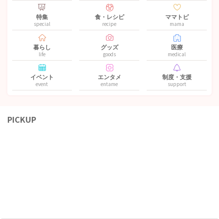
特集
食・レシピ
ママトピ
special
recipe
mama
暮らし
グッズ
医療
life
goods
medical
イベント
エンタメ
制度・支援
event
entame
support
PICKUP