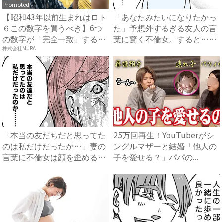
Promoted
【昭和43年以前生まれはロト
「あなたみたいになりたかっ
６この数字を買うべき】6つ
た」予想外するぎる友人の言
の数字が「完全一致」する
葉に驚く不倫女。すると…？
方...
...
株式会社MURA
「本当の友だちだと思ってた
25万回再生！YouTuberがシ
のは私だけだったか…」妻の
ングルマザーと結婚「他人の
言葉に不倫女は顔を歪める
子を愛せる？」パパの...
と…...