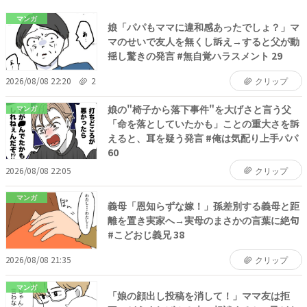
マンガ
娘「パパもママに違和感あったでしょ？」マ
マのせいで友人を無くし訴え→すると父が動
揺し驚きの発言 #無自覚ハラスメント 29
2026/08/08 22:20
2
クリップ
娘の"椅子から落下事件"を大げさと言う父
マンガ
「命を落としていたかも」ことの重大さを訴
えると、耳を疑う発言 #俺は気配り上手パパ
60
2026/08/08 22:05
クリップ
マンガ
義母「恩知らずな嫁！」孫差別する義母と距
離を置き実家へ→実母のまさかの言葉に絶句
#こどおじ義兄 38
2026/08/08 21:35
クリップ
マンガ
「娘の顔出し投稿を消して！」ママ友は拒