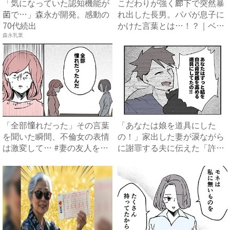
「気になっていた認知機能が
こだわりが強く廊下で突然暴
菌で…」森永が開発。感動の
れ出した長男。パパが息子に
70代続出
かけた言葉とは…！？｜ベビ
ー...
森永乳業
「全部憧れだった」その言葉
「あなたは娘を道具にした
を聞いた瞬間、不倫女の表情
の！」家出した妻が涙ながら
は激変して… #妻の友人を
に謝罪する夫に伝えた「許せ
抱...
なか...