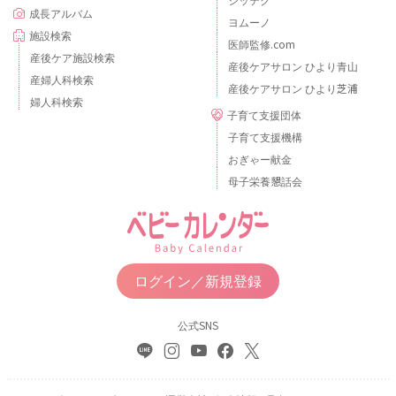
成長アルバム
ヨムーノ
施設検索
医師監修.com
産後ケア施設検索
産後ケアサロン ひより青山
産婦人科検索
産後ケアサロン ひより芝浦
婦人科検索
子育て支援団体
子育て支援機構
おぎゃー献金
母子栄養懇話会
ログイン／新規登録
公式SNS