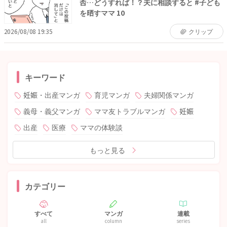
否…どうすれば！？夫に相談すると #子ども
を晒すママ 10
2026/08/08 19:35
クリップ
キーワード
妊娠・出産マンガ
育児マンガ
夫婦関係マンガ
義母・義父マンガ
ママ友トラブルマンガ
妊娠
出産
医療
ママの体験談
もっと見る
カテゴリー
すべて
マンガ
連載
all
column
series