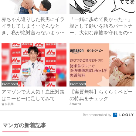
赤ちゃん返りした長男にイラ
「一緒に歩めて良かった…」
イラしてしまう…そんなと
親として願いを語るパートナ
き、私が絶対言わないように
ー。大切な家族を守れるのか
して...
と...
Promoted
Promoted
アマゾンで大人気！血圧対策
【実質無料】らくらくベビー
はコーヒーに足してみて
の特典をチェック
森永乳業
Amazon
Recommended by
マンガの新着記事