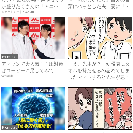
が盛りだくさんの「アニ
葉にハッとした夫。妻に「違
ア ...
っ...
タカラトミー｜Hugkum
Promoted
アマゾンで大人気！血圧対策
「え、先生が？」幼稚園にタ
はコーヒーに足してみて
オルを持たせるの忘れてしま
ったママ→すると先生が息子
森永乳業
に...
Promoted