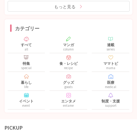
もっと見る
カテゴリー
すべて
マンガ
連載
all
column
series
特集
食・レシピ
ママトピ
special
recipe
mama
暮らし
グッズ
医療
life
goods
medical
イベント
エンタメ
制度・支援
event
entame
support
PICKUP