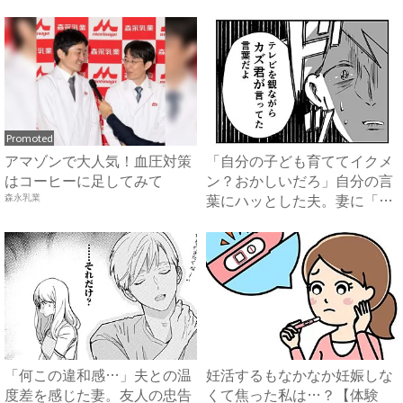
なか...
は...
Promoted
アマゾンで大人気！血圧対策
「自分の子ども育ててイクメ
はコーヒーに足してみて
ン？おかしいだろ」自分の言
葉にハッとした夫。妻に「違
森永乳業
っ...
「何この違和感…」夫との温
妊活するもなかなか妊娠しな
度差を感じた妻。友人の忠告
くて焦った私は…？【体験