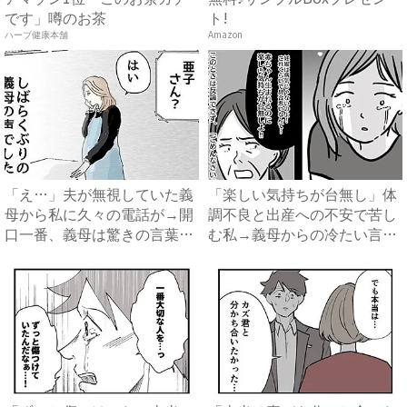
です」噂のお茶
ト!
ハーブ健康本舗
Amazon
「え…」夫が無視していた義
「楽しい気持ちが台無し」体
母から私に久々の電話が→開
調不良と出産への不安で苦し
口一番、義母は驚きの言葉
む私→義母からの冷たい言葉
を…...
に...