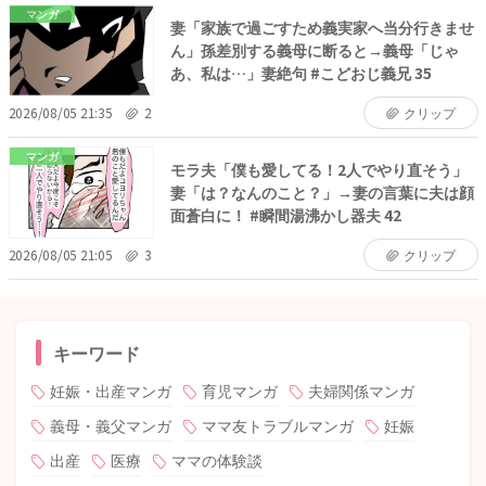
マンガ
妻「家族で過ごすため義実家へ当分行きませ
ん」孫差別する義母に断ると→義母「じゃ
あ、私は…」妻絶句 #こどおじ義兄 35
2026/08/05 21:35
2
クリップ
マンガ
モラ夫「僕も愛してる！2人でやり直そう」
妻「は？なんのこと？」→妻の言葉に夫は顔
面蒼白に！ #瞬間湯沸かし器夫 42
2026/08/05 21:05
3
クリップ
キーワード
妊娠・出産マンガ
育児マンガ
夫婦関係マンガ
義母・義父マンガ
ママ友トラブルマンガ
妊娠
出産
医療
ママの体験談