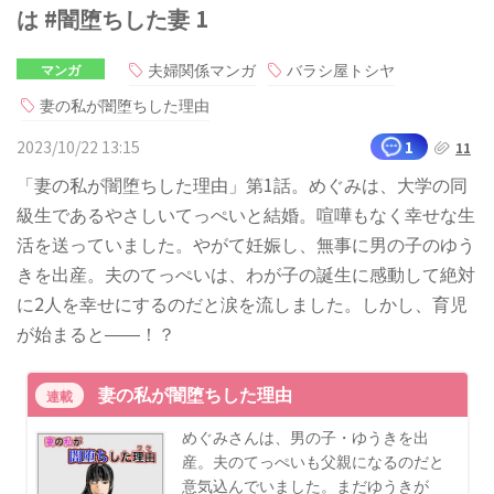
は #闇堕ちした妻 1
夫婦関係マンガ
バラシ屋トシヤ
マンガ
妻の私が闇堕ちした理由
2023/10/22 13:15
1
11
「妻の私が闇堕ちした理由」第1話。めぐみは、大学の同
級生であるやさしいてっぺいと結婚。喧嘩もなく幸せな生
活を送っていました。やがて妊娠し、無事に男の子のゆう
きを出産。夫のてっぺいは、わが子の誕生に感動して絶対
に2人を幸せにするのだと涙を流しました。しかし、育児
が始まると――！？
妻の私が闇堕ちした理由
連載
めぐみさんは、男の子・ゆうきを出
産。夫のてっぺいも父親になるのだと
意気込んでいました。まだゆうきが