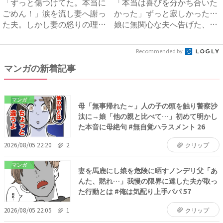
「ずっと傷つけてた。本当に
「本当は喜びを分かち合いた
ごめん！」涙を流し妻へ謝っ
かった」ずっと寂しかった…
た夫。しかし妻の怒りの理由
娘に無関心な夫へ告げた、妻
は...
の...
Recommended by
マンガの新着記事
マンガ
母「無事帰れた～」人の子の頭を触り警察沙
汰に→娘「他の親と比べて…」初めて明かし
た本音に母絶句 #無自覚ハラスメント 26
2026/08/05 22:20
2
クリップ
マンガ
妻を馬鹿にし娘を危険に晒すノンデリ父「あ
んた、黙れ…」我慢の限界に達した夫が取っ
た行動とは #俺は気配り上手パパ 57
2026/08/05 22:05
1
クリップ