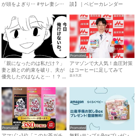
が頭をよぎり… #サレ妻シ
談】｜ベビーカレンダー
タ...
Promoted
「親になったのは私だけ？」
アマゾンで大人気！血圧対策
妻と娘との約束を破り、夫が
はコーヒーに足してみて
優先したのはなんと… ！？ ...
森永乳業
Promoted
Promoted
アマゾン1位「このお茶ガチ
無料♪サンプルBoxプレゼン