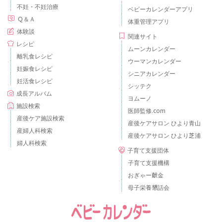
不妊・不妊治療
ベビーカレンダーアプリ
Ｑ＆Ａ
体重管理アプリ
体験談
関連サイト
レシピ
ムーンカレンダー
離乳食レシピ
ウーマンカレンダー
妊娠食レシピ
シニアカレンダー
妊活食レシピ
シッテク
成長アルバム
ヨムーノ
施設検索
医師監修.com
産後ケア施設検索
産後ケアサロン ひより青山
産婦人科検索
産後ケアサロン ひより芝浦
婦人科検索
子育て支援団体
子育て支援機構
おぎゃー献金
母子栄養懇話会