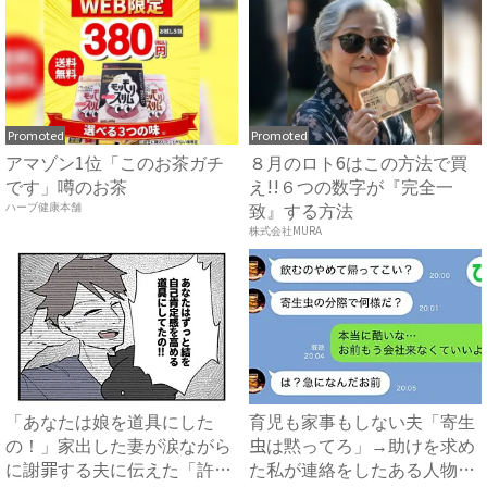
Promoted
Promoted
アマゾン1位「このお茶ガチ
８月のロト6はこの方法で買
です」噂のお茶
え!!６つの数字が『完全一
致』する方法
ハーブ健康本舗
株式会社MURA
「あなたは娘を道具にした
育児も家事もしない夫「寄生
の！」家出した妻が涙ながら
虫は黙ってろ」→助けを求め
に謝罪する夫に伝えた「許せ
た私が連絡をしたある人物と