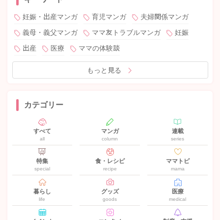
妊娠・出産マンガ
育児マンガ
夫婦関係マンガ
義母・義父マンガ
ママ友トラブルマンガ
妊娠
出産
医療
ママの体験談
もっと見る
カテゴリー
すべて
マンガ
連載
all
column
series
特集
食・レシピ
ママトピ
special
recipe
mama
暮らし
グッズ
医療
life
goods
medical