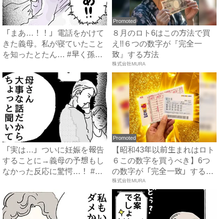
Promoted
「まあ…！！」電話をかけて
８月のロト6はこの方法で買
きた義母。私が寝ていたこと
え!!６つの数字が『完全一
を知ったとたん… #早く孫
致』する方法
が...
株式会社MURA
Promoted
「実は…」ついに妊娠を報告
【昭和43年以前生まれはロト
することに→義母の予想もし
６この数字を買うべき】6つ
なかった反応に驚愕…！ #
の数字が「完全一致」する
早...
方...
株式会社MURA