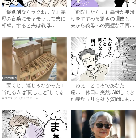
「促進剤ならラクね…？」義
「退院したら…」義母が里帰
母の言葉にモヤモヤして夫に
りをすすめる驚きの理由と、
相談。すると夫は義母
夫から義母への完璧な苦言
に…！？...
#...
Promoted
「宝くじ、運じゃなかった」
「ねぇ…ところであなた
当たる人は“同じこと”してる
達…」休日に突然訪問してき
合同会社デジタルファーム
た義母→耳を疑う質問にあ
然…！ ...