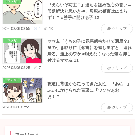
マンガ
「えらいぞ坊主！」過ちを認め改心の誓い→
問題解決と思いきや、母親の暴言は止まら
ず！？ #勝手に開ける子 12
2026/08/06 08:55
1
10
クリップ
ママ友「うちの子に罪悪感持たせて満足？」
マンガ
命の引き取りに【念書】を差し出すと「連れ
帰る」逆上のワケ #飼えなくなった猫を押し
付けるママ友 11
2026/08/06 08:25
7
クリップ
マンガ
夜道に背後から走ってきた女性…「あの…」
ふいにかけられた言葉に「ウソおぉお
お！？」
2026/08/06 07:55
クリップ
キーワード