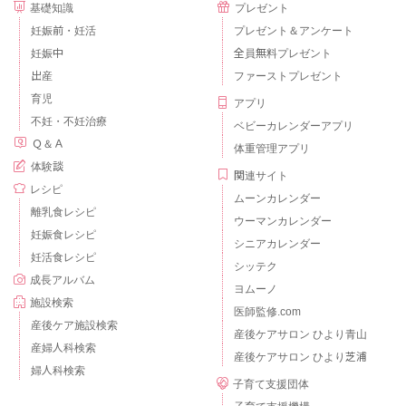
基礎知識
プレゼント
妊娠前・妊活
プレゼント＆アンケート
妊娠中
全員無料プレゼント
出産
ファーストプレゼント
育児
アプリ
不妊・不妊治療
ベビーカレンダーアプリ
Ｑ＆Ａ
体重管理アプリ
体験談
関連サイト
レシピ
ムーンカレンダー
離乳食レシピ
ウーマンカレンダー
妊娠食レシピ
シニアカレンダー
妊活食レシピ
シッテク
成長アルバム
ヨムーノ
施設検索
医師監修.com
産後ケア施設検索
産後ケアサロン ひより青山
産婦人科検索
産後ケアサロン ひより芝浦
婦人科検索
子育て支援団体