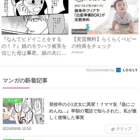
Promoted
「なんてヒドイことをする
【実質無料】らくらくベビー
の！？」娘のモラハラ被害を
の特典をチェック
信じた母は暴走。娘の夫に電
Amazon
話を...
Recommended by
マンガの新着記事
マンガ
登校中の小1次女に異変！？ママ友「急にご
めんね…」早朝の電話で知らされた、私が激
しく後悔した事実
2026/08/06 10:50
クリップ