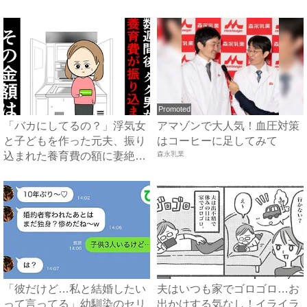
張...
Promoted
「バカにしてるの？」浮気女
アマゾンで大人気！血圧対策
と子どもを作った元夫、振り
はコーヒーに足してみて
込まれた養育費の額に妻絶句
森永乳業
...
「彼だけど…私と結婚したい
夫はいつも家でゴロゴロ…お
って言ってる」幼馴染のセリ
出かけする気なし！イライラ