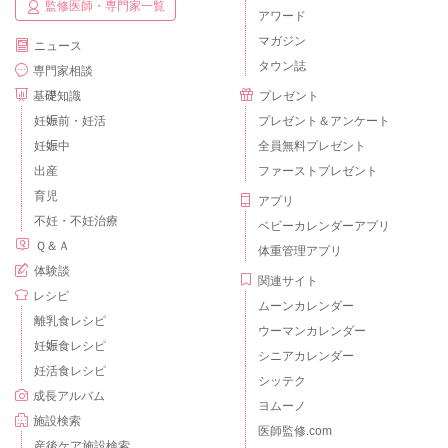
監修医師・専門家一覧
アワード
マガジン
ニュース
タウン誌
専門家相談
基礎知識
プレゼント
妊娠前・妊活
プレゼント＆アンケート
妊娠中
全員無料プレゼント
出産
ファーストプレゼント
育児
アプリ
不妊・不妊治療
ベビーカレンダーアプリ
Ｑ＆Ａ
体重管理アプリ
体験談
関連サイト
レシピ
ムーンカレンダー
離乳食レシピ
ウーマンカレンダー
妊娠食レシピ
シニアカレンダー
妊活食レシピ
シッテク
成長アルバム
ヨムーノ
施設検索
医師監修.com
産後ケア施設検索