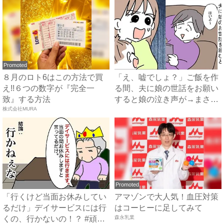
Promoted
８月のロト6はこの方法で買
「え、嘘でしょ？」ご飯を作
え!!６つの数字が『完全一
る間、夫に娘の世話をお願い
致』する方法
すると娘の泣き声が→まさか
株式会社MURA
の...
Promoted
「行くけど当面お休みしてい
アマゾンで大人気！血圧対策
るだけ」デイサービスには行
はコーヒーに足してみて
くの、行かないの！？ #頑
森永乳業