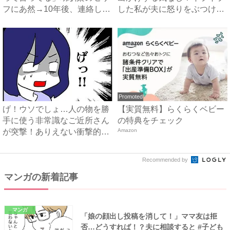
フにあ然→10年後、連絡し
した私が夫に怒りをぶつける
て...
と...
Promoted
げ！ウソでしょ…人の物を勝
【実質無料】らくらくベビー
手に使う非常識なご近所さん
の特典をチェック
が突撃！ありえない衝撃的な
Amazon
お...
Recommended by
マンガの新着記事
マンガ
「娘の顔出し投稿を消して！」ママ友は拒
否…どうすれば！？夫に相談すると #子ども