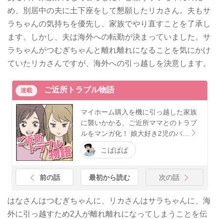
め、別居中の夫に土下座をして懇願したリカさん。夫もサ
ラちゃんの気持ちを優先し、家族でやり直すことを了承し
ます。しかし、夫は海外への転勤が決まっていました。サ
ラちゃんがつむぎちゃんと離れ離れになることを気にかけ
ていたリカさんですが、海外への引っ越しを決意します。
ご近所トラブル物語
連載
マイホーム購入を機に引っ越した家族
に襲いかかる、ご近所ママとのトラブ
ルをマンガ化！ 娘大好き2児のパ…
こばぱぱ
前の話
最初から読む
次の話
はなさんはつむぎちゃんに、リカさんはサラちゃんに、海
外に引っ越すため2人が離れ離れになってしまうことを伝