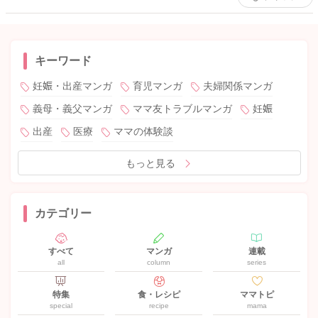
キーワード
妊娠・出産マンガ
育児マンガ
夫婦関係マンガ
義母・義父マンガ
ママ友トラブルマンガ
妊娠
出産
医療
ママの体験談
もっと見る
カテゴリー
すべて
マンガ
連載
all
column
series
特集
食・レシピ
ママトピ
special
recipe
mama