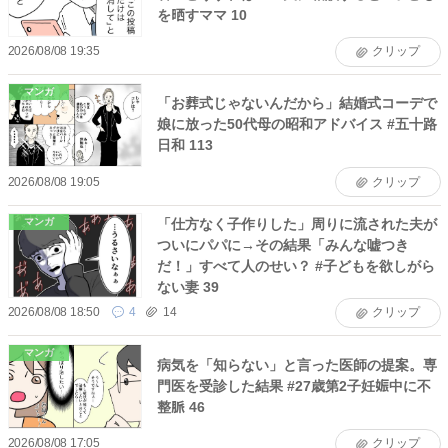
を晒すママ 10
2026/08/08 19:35
クリップ
マンガ
「お葬式じゃないんだから」結婚式コーデで
娘に放った50代母の昭和アドバイス #五十路
日和 113
2026/08/08 19:05
クリップ
「仕方なく子作りした」周りに流された夫が
マンガ
ついにパパに→その結果「みんな嘘つき
だ！」すべて人のせい？ #子どもを欲しがら
ない妻 39
2026/08/08 18:50
4
14
クリップ
マンガ
病気を「知らない」と言った医師の提案。専
門医を受診した結果 #27歳第2子妊娠中に不
整脈 46
2026/08/08 17:05
クリップ