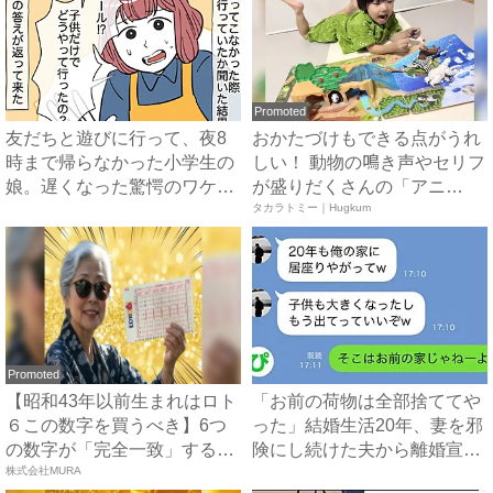
Promoted
友だちと遊びに行って、夜8
おかたづけもできる点がうれ
時まで帰らなかった小学生の
しい！ 動物の鳴き声やセリフ
娘。遅くなった驚愕のワケと
が盛りだくさんの「アニ
は...
ア ...
タカラトミー｜Hugkum
Promoted
【昭和43年以前生まれはロト
「お前の荷物は全部捨ててや
６この数字を買うべき】6つ
った」結婚生活20年、妻を邪
の数字が「完全一致」する
険にし続けた夫から離婚宣
方...
株式会社MURA
告...