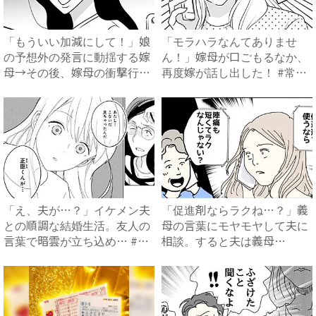
「もういい加減にして！」娘
「モラハラなんてありませ
の予想外の発言に動揺する嫁
ん！」嫁母が口ごもるなか、
母→その後、嫁母の衝撃行動
再度嫁が話し出した！ #常識
で...
知...
「え、夫が…？」イケメン夫
「促進剤ならラクね…？」義
との順調な結婚生活。友人の
母の言葉にモヤモヤして夫に
言葉で暗雲が立ち込め… #
相談。すると夫は義母
サ...
に…！？...