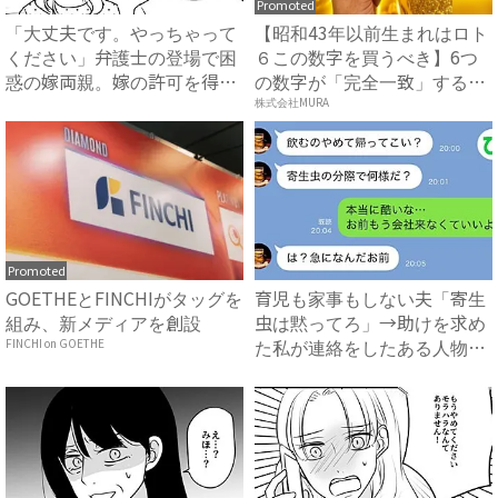
Promoted
「大丈夫です。やっちゃって
【昭和43年以前生まれはロト
ください」弁護士の登場で困
６この数字を買うべき】6つ
惑の嫁両親。嫁の許可を得た
の数字が「完全一致」する
母...
方...
株式会社MURA
Promoted
GOETHEとFINCHIがタッグを
育児も家事もしない夫「寄生
組み、新メディアを創設
虫は黙ってろ」→助けを求め
た私が連絡をしたある人物と
FINCHI on GOETHE
は...