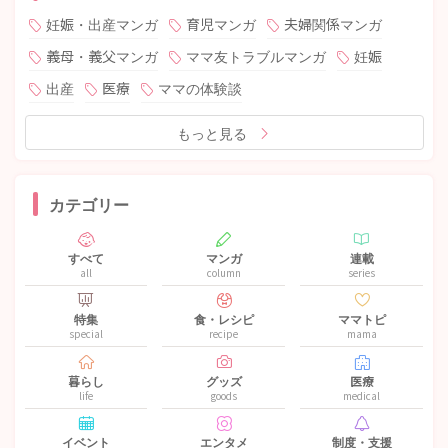
妊娠・出産マンガ
育児マンガ
夫婦関係マンガ
義母・義父マンガ
ママ友トラブルマンガ
妊娠
出産
医療
ママの体験談
もっと見る
カテゴリー
すべて
マンガ
連載
all
column
series
特集
食・レシピ
ママトピ
special
recipe
mama
暮らし
グッズ
医療
life
goods
medical
イベント
エンタメ
制度・支援