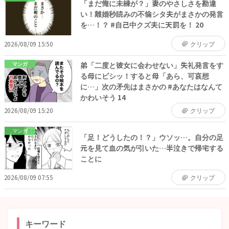
「まだ俺に未練が？」妻のやさしさを勘違
い！離婚秒読みの不倫シタ夫がまさかの発言
を…！？ #自己中クズ夫に天罰を！ 20
2026/08/09 15:50
クリップ
弟「二度と彼女に会わせない」失礼発言をす
マンガ
る母にビシッ！すると母「あら、可哀想
に…」次の矛先はまさかの #あなたはなんて
かわいそう 14
2026/08/09 15:20
クリップ
マンガ
「足！どうしたの！？」ウソッ…。自分の足
元を見て血の気が引いた…半泣きで帰宅する
ことに
2026/08/09 07:55
クリップ
キーワード