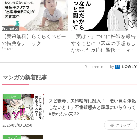
Promoted
【実質無料】らくらくベビー
「実は…」ついに妊娠を報告
の特典をチェック
することに→義母の予想もし
なかった反応に驚愕…！ #
Amazon
早...
Recommended by
マンガの新着記事
マンガ
スピ義母、夫婦喧嘩に乱入！「悪い氣を浄化
しないと！」不倫疑惑夫と義母にいら立って
#断れない夫 32
2026/08/09 16:50
クリップ
マンガ