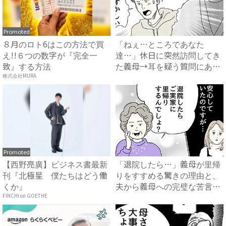
Promoted
８月のロト6はこの方法で買
「ねぇ…ところであなた
え!!６つの数字が『完全一
達…」休日に突然訪問してき
致』する方法
た義母→耳を疑う質問にあ
然…！ ...
株式会社MURA
Promoted
【西野亮廣】ビジネス書最新
「退院したら…」義母が里帰
刊『北極星 僕たちはどう働
りをすすめる驚きの理由と、
くか』
夫から義母への完璧な苦言
#...
FINCHI on GOETHE