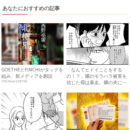
あなたにおすすめの記事
Promoted
GOETHEとFINCHIがタッグを
「なんてヒドイことをする
組み、新メディアを創設
の！？」娘のモラハラ被害を
信じた母は暴走。娘の夫に電
FINCHI on GOETHE
話を...