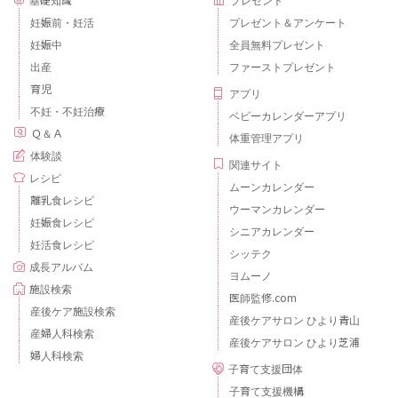
妊娠前・妊活
プレゼント＆アンケート
妊娠中
全員無料プレゼント
出産
ファーストプレゼント
育児
アプリ
不妊・不妊治療
ベビーカレンダーアプリ
Ｑ＆Ａ
体重管理アプリ
体験談
関連サイト
レシピ
ムーンカレンダー
離乳食レシピ
ウーマンカレンダー
妊娠食レシピ
シニアカレンダー
妊活食レシピ
シッテク
成長アルバム
ヨムーノ
施設検索
医師監修.com
産後ケア施設検索
産後ケアサロン ひより青山
産婦人科検索
産後ケアサロン ひより芝浦
婦人科検索
子育て支援団体
子育て支援機構