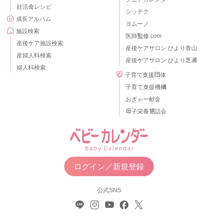
妊活食レシピ
シッテク
成長アルバム
ヨムーノ
施設検索
医師監修.com
産後ケア施設検索
産後ケアサロン ひより青山
産婦人科検索
産後ケアサロン ひより芝浦
婦人科検索
子育て支援団体
子育て支援機構
おぎゃー献金
母子栄養懇話会
ログイン／新規登録
公式SNS