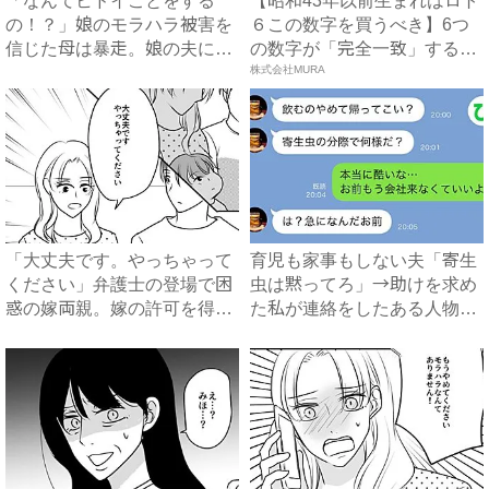
「なんてヒドイことをする
【昭和43年以前生まれはロト
の！？」娘のモラハラ被害を
６この数字を買うべき】6つ
信じた母は暴走。娘の夫に電
の数字が「完全一致」する
話を...
方...
株式会社MURA
「大丈夫です。やっちゃって
育児も家事もしない夫「寄生
ください」弁護士の登場で困
虫は黙ってろ」→助けを求め
惑の嫁両親。嫁の許可を得た
た私が連絡をしたある人物と
母...
は...