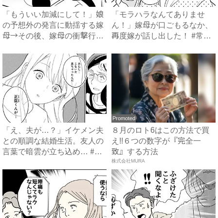
「もういい加減にして！」娘
「モラハラなんてありませ
の予想外の発言に動揺する嫁
ん！」嫁母が口ごもるなか、
母→その後、嫁母の衝撃行動
再度嫁が話し出した！ #常識
で...
知...
Promoted
「え、夫が…？」イケメン夫
８月のロト6はこの方法で買
との順調な結婚生活。友人の
え!!６つの数字が『完全一
言葉で暗雲が立ち込め… #
致』する方法
サ...
株式会社MURA