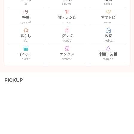
all
column
series
特集
食・レシピ
ママトピ
special
recipe
mama
暮らし
グッズ
医療
life
goods
medical
イベント
エンタメ
制度・支援
event
entame
support
PICKUP