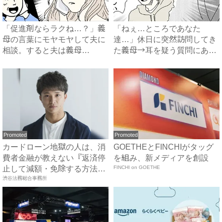
「促進剤ならラクね…？」義
「ねぇ…ところであなた
母の言葉にモヤモヤして夫に
達…」休日に突然訪問してき
相談。すると夫は義母
た義母→耳を疑う質問にあ
に…！？...
然…！ ...
Promoted
Promoted
カードローン地獄の人は、消
GOETHEとFINCHIがタッグ
費者金融が教えない『返済停
を組み、新メディアを創設
止して減額・免除する方法』
FINCHI on GOETHE
で...
渋谷法務総合事務所