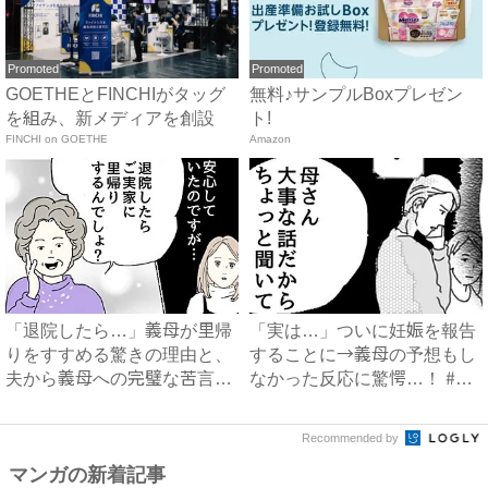
Promoted
Promoted
GOETHEとFINCHIがタッグ
無料♪サンプルBoxプレゼン
を組み、新メディアを創設
ト!
FINCHI on GOETHE
Amazon
「退院したら…」義母が里帰
「実は…」ついに妊娠を報告
りをすすめる驚きの理由と、
することに→義母の予想もし
夫から義母への完璧な苦言
なかった反応に驚愕…！ #
#...
早...
Recommended by
マンガの新着記事