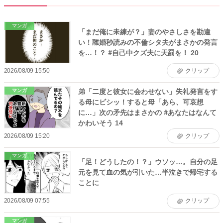
マンガ
「まだ俺に未練が？」妻のやさしさを勘違
い！離婚秒読みの不倫シタ夫がまさかの発言
を…！？ #自己中クズ夫に天罰を！ 20
2026/08/09 15:50
クリップ
弟「二度と彼女に会わせない」失礼発言をす
マンガ
る母にビシッ！すると母「あら、可哀想
に…」次の矛先はまさかの #あなたはなんて
かわいそう 14
2026/08/09 15:20
クリップ
マンガ
「足！どうしたの！？」ウソッ…。自分の足
元を見て血の気が引いた…半泣きで帰宅する
ことに
2026/08/09 07:55
クリップ
マンガ