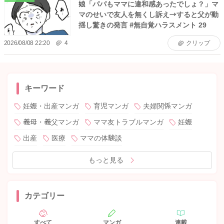
娘「パパもママに違和感あったでしょ？」マ
マのせいで友人を無くし訴え→すると父が動
揺し驚きの発言 #無自覚ハラスメント 29
2026/08/08 22:20
4
クリップ
キーワード
妊娠・出産マンガ
育児マンガ
夫婦関係マンガ
義母・義父マンガ
ママ友トラブルマンガ
妊娠
出産
医療
ママの体験談
もっと見る
カテゴリー
すべて
マンガ
連載