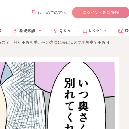
ログイン／新規登録
はじめての方へ
談
基礎知識
Ｑ＆Ａ
レシピ
成
の？」熟年不倫相手からの言葉に夫は #スマホ教室で不倫 4