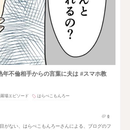
年不倫相手からの言葉に夫は #スマホ教
修羅場エピソード
はらぺこもんろー
0
に目がない、はらぺこもんろーさんによる、ブログのフ