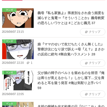
マンガ
義母「私も家族よ」孫差別をされ会う頻度を
減らすと鬼電→「そういうことか」義母豹変
の恐ろしいワケとは #こどおじ義兄 37
2026/08/07 23:15
クリップ
マンガ
娘「ママのせいで友だちたくさん無くした」
警察沙汰になり涙で訴え→母「え？」まさか
の反応に絶句 #無自覚ハラスメント 28
2026/08/07 22:20
1
クリップ
父が娘の椅子のベルトを留めるのを拒否「俺
マンガ
は周りが見えるから！」しかし落下…父を責
めると耳を疑う発言 #俺は気配り上手パパ
59
2026/08/07 22:05
クリップ
マンガ
名前の候補を出す約束の日「なにこれ」夫の