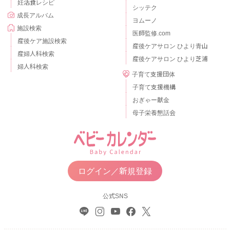
妊活食レシピ
シッテク
成長アルバム
ヨムーノ
施設検索
医師監修.com
産後ケア施設検索
産後ケアサロン ひより青山
産婦人科検索
産後ケアサロン ひより芝浦
婦人科検索
子育て支援団体
子育て支援機構
おぎゃー献金
母子栄養懇話会
ログイン／新規登録
公式SNS