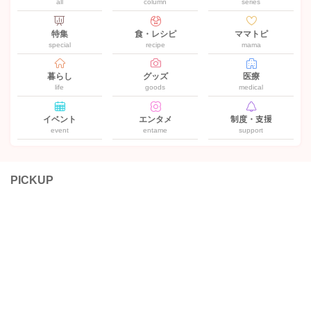
all
column
series
特集
食・レシピ
ママトピ
special
recipe
mama
暮らし
グッズ
医療
life
goods
medical
イベント
エンタメ
制度・支援
event
entame
support
PICKUP