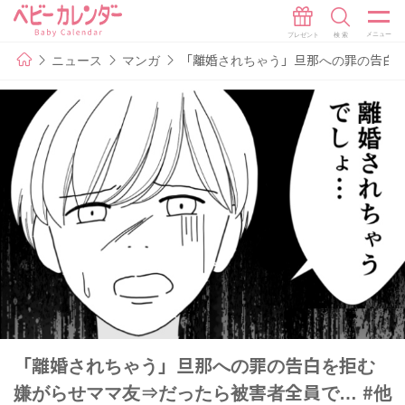
ニュース
マンガ
「離婚されちゃう」旦那への罪の告白を
「離婚されちゃう」旦那への罪の告白を拒む
嫌がらせママ友⇒だったら被害者全員で… #他