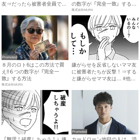
友⇒だったら被害者全員で…
の数字が「完全一致」する
...
方...
株式会社MURA
Promoted
８月のロト6はこの方法で買
嫌がらせを反省しないママ友
え!!６つの数字が『完全一
に被害者たちが反撃！⇒する
致』する方法
と嫌がらせママ友は… #他
株式会社MURA
人...
Promoted
「無理！破産しちゃう！」嫌
カードローン地獄の人は、消