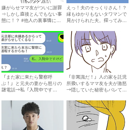
嫌がらせママ友がついに謝罪
えっ！夫のそっくりさん！？
⇒しかし直後とんでもない事
縁もゆかりもないタワマンで
態に！？ #他人の裏事情に
見かけられた夫。探ってみる
詳...
と...
「また家に来たら警察呼
「非常識だ！」人の家を託児
ぶ！」と元夫の妻から怒りの
所扱いするママ友を夫が激怒
謎電話→私「入院中です
→隠していた秘密もバレて最
が？」真相...
悪...