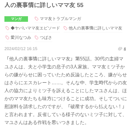
人の裏事情に詳しいママ友 55
ママ友トラブルマンガ
マンガ
◆ヤバいママ友エピソード
他人の裏事情に詳しいママ友
愛川なつみ
つばさ
2024/02/12 16:15
4
「他人の裏事情に詳しいママ友」第55話。30代の主婦マ
ユさんは、夫と小学生の息子の3人家族。ママ友ミツ子か
らの嫌がらせに困っていたため反論したところ、嫌がらせ
はさらにエスカレート……。そんな中、学生時代からの友
人の協力によりミツ子を訴えることにしたマユさんは、ほ
かのママ友たちも味方につけることに成功。そしてついに
慰謝料を請求したのですが、「破産するから払えない！」
と言われます。反省している様子のないミツ子に対して、
マユさんはある作戦を思いつきました。