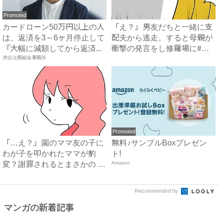
Promoted
カードローン50万円以上の人
「え？」男友だちと一緒に支
は、返済を3～6ヶ月停止して
配夫から逃走。すると母親が
『大幅に減額してから返済...
衝撃の発言をし修羅場に#ハ
渋谷法務総合事務所
イ...
Promoted
「…え？」園のママ友の子に
無料♪サンプルBoxプレゼン
わが子を叩かれたママが豹
ト!
変？謝罪されるとまさかの #
Amazon
マ...
Recommended by
マンガの新着記事