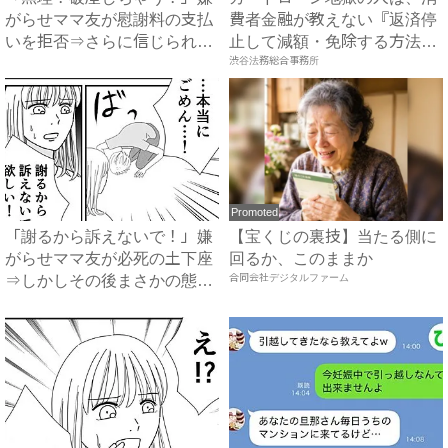
がらせママ友が慰謝料の支払
費者金融が教えない『返済停
いを拒否⇒さらに信じられな
止して減額・免除する方法』
い...
で...
渋谷法務総合事務所
Promoted
「謝るから訴えないで！」嫌
【宝くじの裏技】当たる側に
がらせママ友が必死の土下座
回るか、このままか
⇒しかしその後まさかの態度
合同会社デジタルファーム
に...