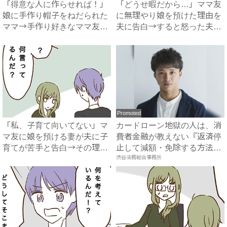
「得意な人に作らせれば！」
「どうせ暇だから…」ママ友
娘に手作り帽子をねだられた
に無理やり娘を預けた理由を
ママ→手作り好きなママ友を
夫に告白→すると怒った夫が
思...
衝...
Promoted
「私、子育て向いてない」マ
カードローン地獄の人は、消
マ友に娘を預ける妻が夫に子
費者金融が教えない『返済停
育てが苦手と告白→その理由
止して減額・免除する方法』
と...
で...
渋谷法務総合事務所