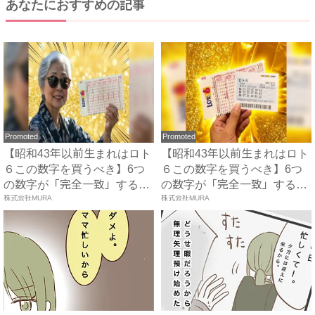
あなたにおすすめの記事
Promoted
Promoted
【昭和43年以前生まれはロト
【昭和43年以前生まれはロト
６この数字を買うべき】6つ
６この数字を買うべき】6つ
の数字が「完全一致」する
の数字が「完全一致」する
方...
株式会社MURA
方...
株式会社MURA