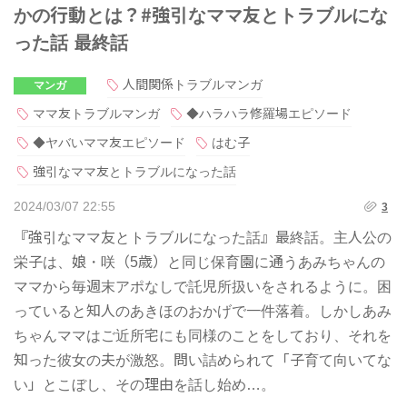
かの行動とは？#強引なママ友とトラブルにな
った話 最終話
人間関係トラブルマンガ
マンガ
ママ友トラブルマンガ
◆ハラハラ修羅場エピソード
◆ヤバいママ友エピソード
はむ子
強引なママ友とトラブルになった話
2024/03/07 22:55
3
『強引なママ友とトラブルになった話』最終話。主人公の
栄子は、娘・咲（5歳）と同じ保育園に通うあみちゃんの
ママから毎週末アポなしで託児所扱いをされるように。困
っていると知人のあきほのおかげで一件落着。しかしあみ
ちゃんママはご近所宅にも同様のことをしており、それを
知った彼女の夫が激怒。問い詰められて「子育て向いてな
い」とこぼし、その理由を話し始め…。