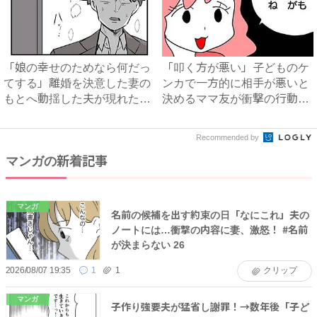
「娘の幸せのためなら何だっ
「叩く方が悪い」子どものケ
てする」離婚を決意した妻の
ンカで一方的に相手が悪いと
もとへ動揺した夫が現れた！
決めるママ友が衝撃の行動を
娘...
...
Recommended by
マンガの新着記事
マンガ
名前の候補を出す約束の日「なにこれ」夫の
ノートには…衝撃の内容に妻、激怒！ #名前
が決まらない 26
2026/08/07 19:35
1
1
クリップ
マンガ
子作り強要夫が猛省し謝罪！→数年後「子ど