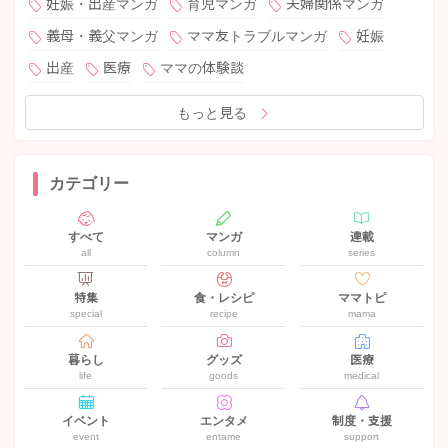
妊娠・出産マンガ
育児マンガ
夫婦関係マンガ
義母・義父マンガ
ママ友トラブルマンガ
妊娠
出産
医療
ママの体験談
もっと見る
カテゴリー
すべて
マンガ
連載
all
column
series
特集
食・レシピ
ママトピ
special
recipe
mama
暮らし
グッズ
医療
life
goods
medical
イベント
エンタメ
制度・支援
event
entame
support