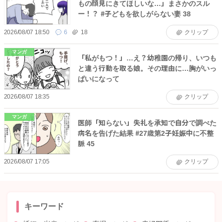
もの顔見にきてほしいな…」まさかのスル
ー！？ #子どもを欲しがらない妻 38
2026/08/07 18:50
6
18
クリップ
マンガ
「私がもつ！」…え？幼稚園の帰り、いつも
と違う行動を取る娘。その理由に…胸がいっ
ぱいになって
2026/08/07 18:35
クリップ
マンガ
医師「知らない」失礼を承知で自分で調べた
病名を告げた結果 #27歳第2子妊娠中に不整
脈 45
2026/08/07 17:05
クリップ
キーワード