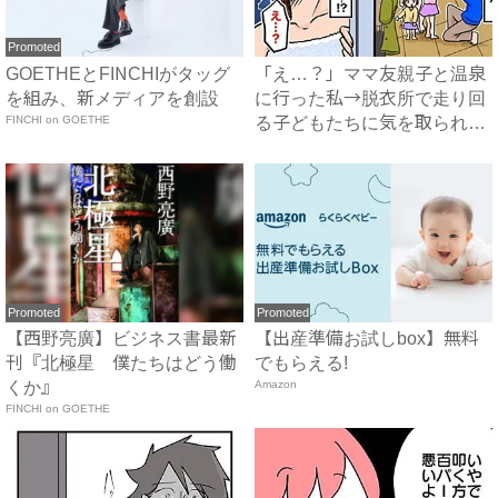
Promoted
GOETHEとFINCHIがタッグ
「え…？」ママ友親子と温泉
を組み、新メディアを創設
に行った私→脱衣所で走り回
FINCHI on GOETHE
る子どもたちに気を取られ…
恥...
Promoted
Promoted
【西野亮廣】ビジネス書最新
【出産準備お試しbox】無料
刊『北極星 僕たちはどう働
でもらえる!
くか』
Amazon
FINCHI on GOETHE