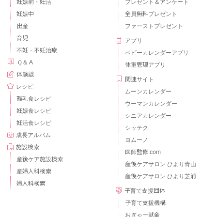
妊娠前・妊活
プレゼント＆アンケート
妊娠中
全員無料プレゼント
出産
ファーストプレゼント
育児
アプリ
不妊・不妊治療
ベビーカレンダーアプリ
Ｑ＆Ａ
体重管理アプリ
体験談
関連サイト
レシピ
ムーンカレンダー
離乳食レシピ
ウーマンカレンダー
妊娠食レシピ
シニアカレンダー
妊活食レシピ
シッテク
成長アルバム
ヨムーノ
施設検索
医師監修.com
産後ケア施設検索
産後ケアサロン ひより青山
産婦人科検索
産後ケアサロン ひより芝浦
婦人科検索
子育て支援団体
子育て支援機構
おぎゃー献金