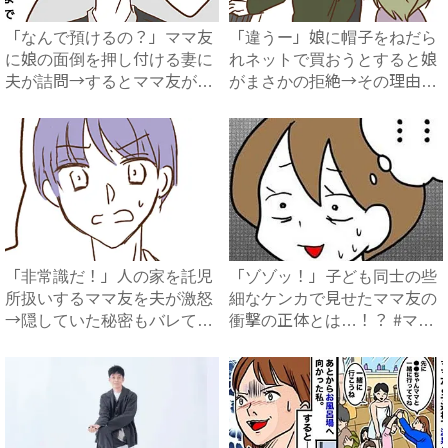
「なんで預けるの？」ママ友
「違うー」娘に帽子をねだら
に娘の面倒を押し付ける妻に
れネットで買おうとすると娘
夫が詰問→するとママ友が衝
がまさかの拒絶→その理由を
撃...
知...
「非常識だ！」人の家を託児
「ゾゾッ！」子ども同士の些
所扱いするママ友を夫が激怒
細なケンカで見せたママ友の
→隠していた秘密もバレて最
衝撃の正体とは…！？ #マ
悪...
マ...